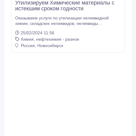
Утилизируем Химические материалы с
истекшим сроком годности
Оказываем услуги по утилизации неликвидной
химии, складских неликвидов, неликвиды
полимеров, утилизируем промышленные реактивы
25/02/2024 11:56
с хранения, Коммерческая химия просрочка,
Химия, нефтехимия - разное
Химические материалы с истекшим сроком
годности, утилизация химпродукции, закупаем
Россия, Новосибирск
промышленные добавки , окажем услуги по
обезвреживанию химических компонентов,
Самовывоз неликвидов химии.