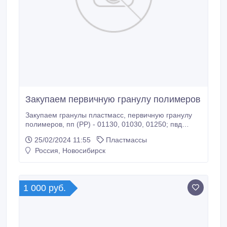
Закупаем первичную гранулу полимеров
Закупаем гранулы пластмасс, первичную гранулу
полимеров, пп (PP) - 01130, 01030, 01250; пвд
(LDPE) - 115, 108, 158, 153; пнд (HDPE) - 273, 276
25/02/2024 11:55
Пластмассы
(7617), 277 (2212), 293 экструзия, ПЭ 100, пэ6949;
Россия, Новосибирск
лпвд, пс (PS) - 525, пс 825, пс 585, абс (ABS), пвх
(PVH), пэт (PET), пвх SG 5, SG 8, си 64, си 67, си 70,
с-5868 пж, с-6359 м, с-6669 пж, с-7059.
1 000 руб.