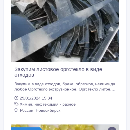
Закупим листовое оргстекло в виде
отходов
Закупим в виде отходов, брака, обрезков, неликвида
любое Оргстекло экструзионное, Оргстекло литое,
Оргстекло техническое ТОСП и ТОСН, Оргстекло
29/01/2024 15:34
светотехническое листовое марок СБ, СБПТ, Блоки
Химия, нефтехимия - разное
из оргстекла, Акриловые трубы и стержни,
Поликарбонат монолитный, Полистирол
Россия, Новосибирск
ударопрочный и общего назначения, ПВХ листы
вспененные, ПВХ-ЛИСТЫ VEKAPLAN S, Vekaplan S -
интегрально вспененные ПВХ-листы, на постоянной