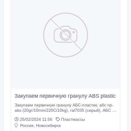
Закупаем первичную гранулу ABS plastic
Закупаем первичную гранулу АБС-пластик, абс np-
abs (20gr/10min/220C/10kg), ral7035 (серый), АБС fr
vh825ht (ral1013), АБС np-abs, 15-20gr, 10min, 220C,
25/02/2024 11:56
Пластмассы
10kg, ral АБС np-abs, (20gr/10min/220C/10kg),
Россия, Новосибирск
ral7035, АБС polyac pa-757 ab белый