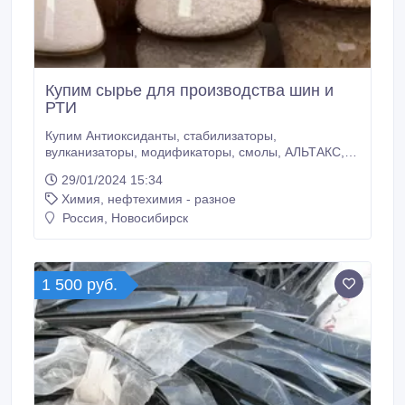
Купим сырье для производства шин и
РТИ
Купим Антиоксиданты, стабилизаторы,
вулканизаторы, модификаторы, смолы, АЛЬТАКС,
КАПТАКС, ТИУРАМ, СУЛЬФЕНАМИД,
29/01/2024 15:34
СУЛЬФЕНАМИД, МЕТИЛЦИМАТ, ЦИНКАПТ,
Химия, нефтехимия - разное
САНТОГАРД, ДИТИОДИМОРФОЛИН, АЦЕТОАНИЛ,
ДИАФЕН, САНТОФЛЕКС, СТЕАРИНОВАЯ КИСЛОТА,
Россия, Новосибирск
Новолачная смола, Раствор смолы, Лаки
бакелитовые, Пульвербакели т, Бакелит жидкий,
Смолы для пропитки армирующей стеклосетки,
Фрикционные материалы, Углеродные и
1 500 руб.
графитовые материалы, Периклазоуглеродистые
огнеупоры Пульвербакелит + Этиленгликоль,
ТВЕРДАЯ ФЕНОЛОФОРМАЛЬДЕГИДНАЯ
НОВОЛАЧНАЯ СМОЛА, Эластомеры, Фторкаучук,
Хлоркаучук (ХК), Бутилкаучук, Полиуретан.