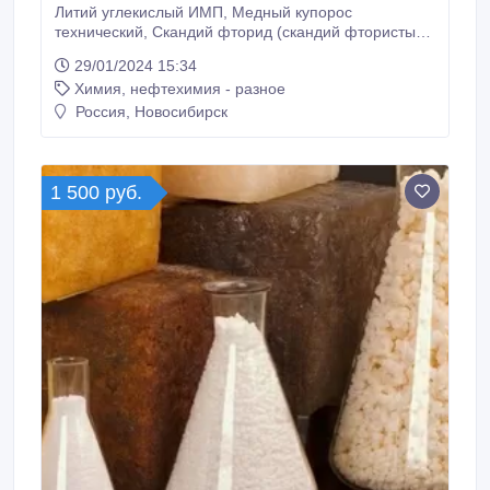
Литий углекислый ИМП, Медный купорос
технический, Скандий фторид (скандий фтористый),
Смола эпоксидная ЭД-20, Калий
29/01/2024 15:34
железосинеродистый ХЧ, Кальций хлористый,
Химия, нефтехимия - разное
Борная кислота, Индий 00, Йод кристалический,
Сода каустическая, ЛИТИЙ металлический (ЛИТИЙ
Россия, Новосибирск
КАРБОНАТ), Купля-продажа складских остатков,
неликвиды.
1 500 руб.