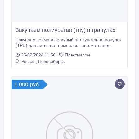
Закупаем полиуретан (тпу) в гранулах
Покупаем термопластичный полиуретан в гранулах
(TPU) для литья на термопласт-автомате под
давлением твёрдость по шоРУ 50D 60A 70A 80A
25/02/2024 11:56
Пластмассы
95A, полиуретановый пластик, гранулы из
Россия, Новосибирск
полиуретана , полиуретан, материал TPU сырье,
гранула термопластичный полиэфир полиуретан.
Компаунды на основе термопластичных
полиуретанов, блок-сополимер.
1 000 руб.