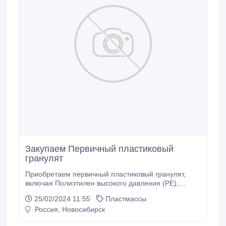
Закупаем Первичный пластиковый
гранулят
Приобретаем первичный пластиковый гранулят,
включая Полиэтилен высокого давления (PE),
Полипропилен (PP), Полистирол (PS), Низкоденсити
25/02/2024 11:55
Пластмассы
Полиэтилен (LDPE), Линейный низкоденсити
Россия, Новосибирск
Полиэтилен (LLDPE), Акрилонитрил бутадиен
стирол (ABS), Полипропилен (PP), Полиэтилен/