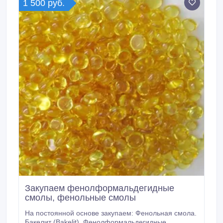
основе покупаем отходы оргстекла (ПММА) Любых
1 500 руб.
заводов производителей ОАО «Дзержинское
Оргстекло» (Россия), «Perspex International Ltd.
Закупаем фенолформальдегидные
смолы, фенольные смолы
На постоянной основе закупаем: Фенольная смола.
Бакелит (Bakelit), Фенолформальдегидные