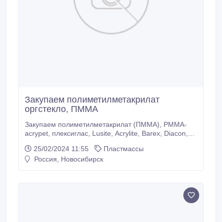
Закупаем полиметилметакрилат
оргстекло, ПММА
Закупаем полиметилметакрилат (ПММА), PMMA-
acrypet, плексиглас, Lusite, Acrylite, Barex, Diacon,
Shincolite, Sumipex, Plexiflas, Du Pont, CY/RO, Victron
25/02/2024 11:55
Пластмассы
Corp, ICI, Mitsubishi, Sumitoto Chem, Rohm GmbH.
Россия, Новосибирск
Полиэтилен (ПЭ), ставролен, 66 (ПА-66), 610
(ПА-610), Полипропилен, каплей, бален (ПП),
Полиамид 6, капрон (ПА-6), Акрил-
бутадиенстирольный пластик (АБС), Полистирол
(ПС), Политетрафторэтилен (ПТФЭ) и другие
фторполимеры.