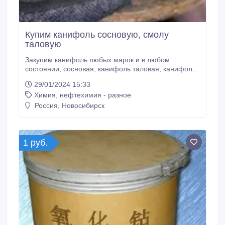
Купим канифоль сосновую, смолу
таловую
Закупим канифоль любых марок и в любом
состоянии, сосновая, канифоль таловая, канифоль
сосновая для пайки, канифоль Rexant сосновая
29/01/2024 15:33
марка А, сосновая живичная канифоль, куплю
Химия, нефтехимия - разное
экстракционную канифоль, эфиры из канифоли, в
деревянных бочках с хранения, в картонно-
Россия, Новосибирск
навивной таре, в мешках, любых годов выпуска,
звоните, будем обсуждать Ваше предложение.
1 руб.