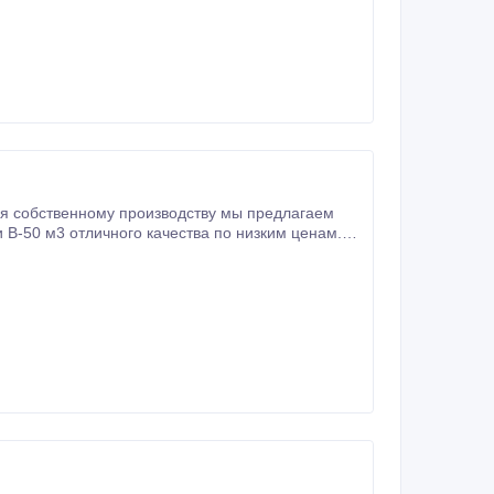
я собственному производству мы предлагаем
В-50 м3 отличного качества по низким ценам.
В-50 м3, которые мы с удовольствием доставим в любой регион России и СНГ.