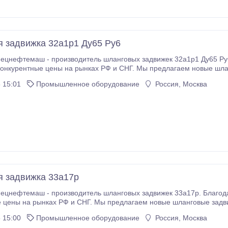
 задвижка 32а1р1 Ду65 Ру6
цнефтемаш - производитель шланговых задвижек 32а1р1 Ду65 Ру6
онкурентные цены на рынках РФ и СНГ. Мы предлагаем новые шла
говые задвижки 32а1р1 Ду65 Ру6, которые мы с удовольствием
 15:01
Промышленное оборудование
Россия, Москва
юбой регион России и СНГ.
 задвижка 33а17р
цнефтемаш - производитель шланговых задвижек 33а17р. Благода
 цены на рынках РФ и СНГ. Мы предлагаем новые шланговые задви
 15:00
Промышленное оборудование
Россия, Москва