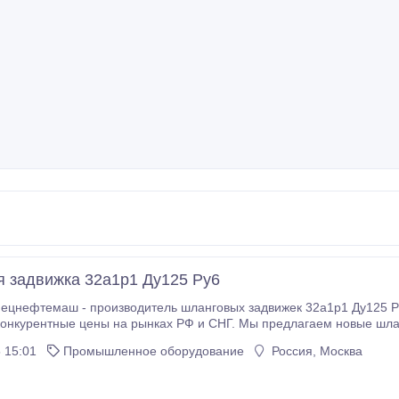
 задвижка 32а1р1 Ду125 Ру6
цнефтемаш - производитель шланговых задвижек 32а1р1 Ду125 Ру
онкурентные цены на рынках РФ и СНГ. Мы предлагаем новые шла
говые задвижки 32а1р1 Ду125 Ру6, которые мы с удовольствием
 15:01
Промышленное оборудование
Россия, Москва
юбой регион России и СНГ.