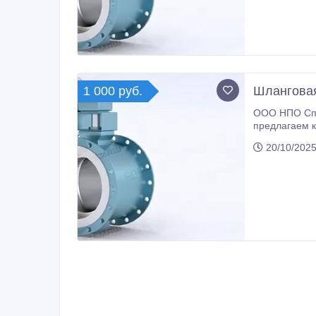
1 000 руб.
Шланговая
ООО НПО Спе
предлагаем к
качества по низким ценам. На нашем складе в наличии шлан
20/10/2025
доставим в л