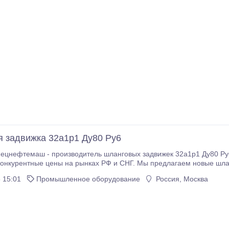
 задвижка 32а1р1 Ду80 Ру6
цнефтемаш - производитель шланговых задвижек 32а1р1 Ду80 Ру6
онкурентные цены на рынках РФ и СНГ. Мы предлагаем новые шла
говые задвижки 32а1р1 Ду80 Ру6, которые мы с удовольствием
 15:01
Промышленное оборудование
Россия, Москва
юбой регион России и СНГ.