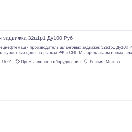
 задвижка 32а1р1 Ду100 Ру6
цнефтемаш - производитель шланговых задвижек 32а1р1 Ду100 Ру
онкурентные цены на рынках РФ и СНГ. Мы предлагаем новые шла
говые задвижки 32а1р1 Ду100 Ру6, которые мы с удовольствием
 15:01
Промышленное оборудование
Россия, Москва
юбой регион России и СНГ.