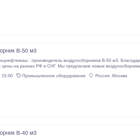
орник В-50 м3
цнефтемаш - производитель воздухосборников В-50 м3. Благодар
 цены на рынках РФ и СНГ. Мы предлагаем новые воздухосборники 
На нашем складе в наличии воздухосборники 
 15:00
Промышленное оборудование
Россия, Москва
орник В-40 м3