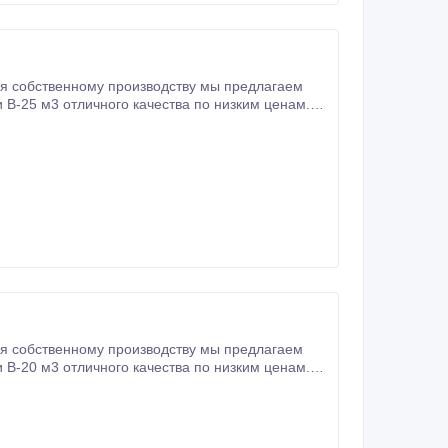
я собственному производству мы предлагаем
В-25 м3 отличного качества по низким ценам.
В-25 м3, которые мы с удовольствием доставим в любой регион России и СНГ.
я собственному производству мы предлагаем
В-20 м3 отличного качества по низким ценам.
В-20 м3, которые мы с удовольствием доставим в любой регион России и СНГ.