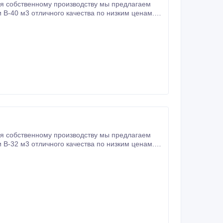
я собственному производству мы предлагаем
В-40 м3 отличного качества по низким ценам.
В-40 м3, которые мы с удовольствием доставим в любой регион России и СНГ.
я собственному производству мы предлагаем
В-32 м3 отличного качества по низким ценам.
В-32 м3, которые мы с удовольствием доставим в любой регион России и СНГ.