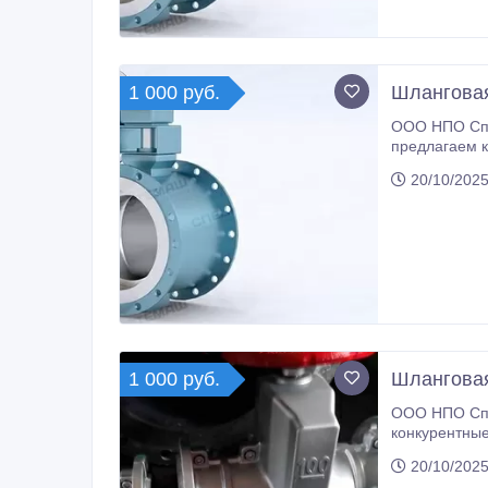
1 000 руб.
Шланговая
ООО НПО Спе
предлагаем к
качества по низким ценам. На нашем складе в наличии шлан
20/10/2025
доставим в л
1 000 руб.
Шланговая
ООО НПО Спе
конкурентные
ценам. На нашем складе в наличии шланговые задвижки 33а17р, которые мы с удовольствием доставим в любой регион России
20/10/2025
и СНГ.