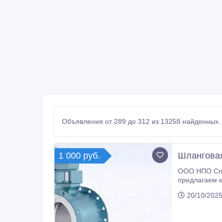
Объявления от 289 до 312 из 13258 найденных.
1 000 руб.
Шланговая
ООО НПО Спе
предлагаем к
качества по низким ценам. На нашем складе в наличии шлан
20/10/2025
доставим в л