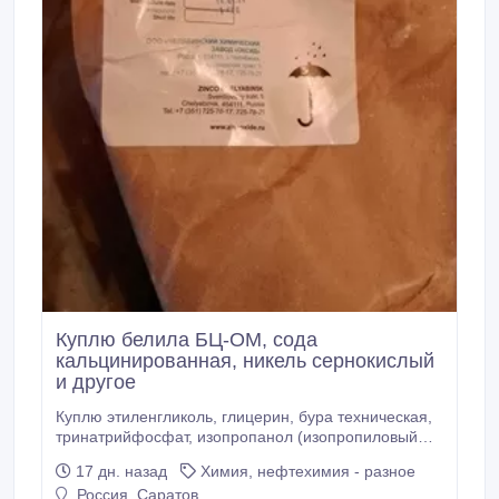
Куплю белила БЦ-ОМ, сода
кальцинированная, никель сернокислый
и другое
Куплю этиленгликоль, глицерин, бура техническая,
тринатрийфосфат, изопропанол (изопропиловый
спирт), оксид цина (белила), калий хлористый
17 дн. назад
Химия, нефтехимия - разное
белый, кислота лимонная, нтф, оэдф, плавиковая и
Россия, Саратов
другие кислоты. Трилон Б, ацетон, натр едкий