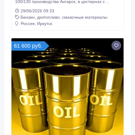
100/130 производства Ангарск, в цистернах с
паровой рубашкой, фасованный в биг-беги, кубовые
29/06/2026 09:33
контейнеры по 1 (одной) тонне. Присадку
Бензин, дизтопливо, смазочные материалы
полимерную битумную вязкую ПБВ – 90 автоналив.
Сроки отгрузки до 15 дней с момента предоплаты.
Россия, Иркутск
Цена формируется по реквизитной заявке
покупателя с учетом стоимости железнодорожных
тарифов и услуг.
61 600 руб.