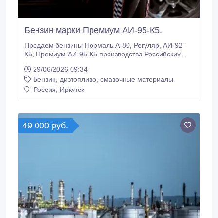
Бензин марки Премиум АИ-95-К5.
Продаем бензины Нормаль А-80, Регуляр, АИ-92-
К5, Премиум АИ-95-К5 производства Российских
НПЗ по гост и ту. Цены согласовываются с
29/06/2026 09:34
покупателем на основании реквизитной заявки с
Бензин, дизтопливо, смазочные материалы
учетом объема топлива, железнодорожного тарифа
и услуг перевозчика. Отгрузка железнодорожным
Россия, Иркутск
транспортом (цистернами 60 тонн) в течении 15
дней с момента предоплаты.
49 000 руб.