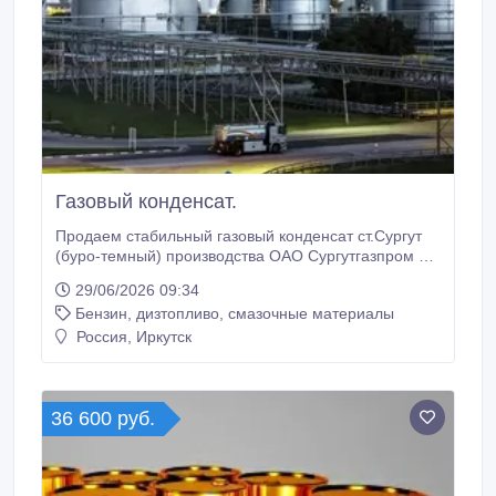
Газовый конденсат.
Продаем стабильный газовый конденсат ст.Сургут
(буро-темный) производства ОАО Сургутгазпром по
цене 44 400 р/т, газовый конденсат
29/06/2026 09:34
компаундированный нефтью ст. Переволоцкая по
Бензин, дизтопливо, смазочные материалы
цене 44 000 р/т, темный газовый конденсат
ст.Балаково по цене 50 500 р/т, газовый конденсат
Россия, Иркутск
(бело–прозрачный) производства ЗАО
Печорнефтегазпром по цене 54 000 р/т, ст.
36 600 руб.