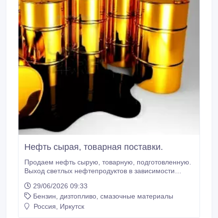
Нефть сырая, товарная поставки.
Продаем нефть сырую, товарную, подготовленную.
Выход светлых нефтепродуктов в зависимости
паспорта качества нефти от 60 до 70%, содержание
29/06/2026 09:33
серы от 0, 6 до 2%, воды от 0.1 до 5%. Отгрузка
Бензин, дизтопливо, смазочные материалы
производится железнодорожными цистернами по
тарифу нефти или газового конденсата. Цена
Россия, Иркутск
формируется на условиях предоплаты, по