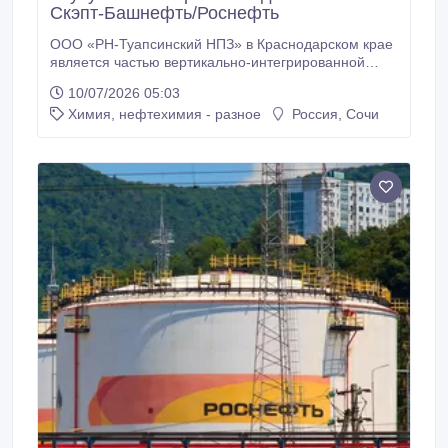
Скэпт-Башнефть/Роснефть
ООО «РН-Туапсинский НПЗ» в Краснодарском крае
является частью вертикально-интегрированной
структуры ПАО «НК «Роснефть». Прямые продажи
10/07/2026 05:03
СКЕПТ на экспорт. Марки 30, 40, 50, 60, 70, 80 и
Химия, нефтехимия - разное
Россия, Сочи
другие. Все марки производства БАШНЕФТЬ.
Предлагаем прямые поставки СКЭПТ на экспорт.
Минимальная партия - 200 тонн..