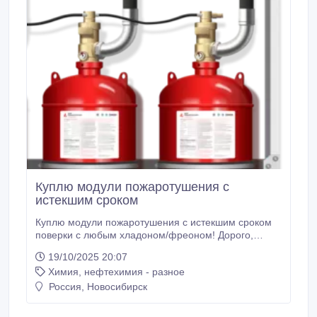
Куплю модули пожаротушения с
истекшим сроком
Куплю модули пожаротушения с истекшим сроком
поверки с любым хладоном/фреоном! Дорого,
Оплата сразу! Купим модули газового
19/10/2025 20:07
пожаротушения: МПХ-ТОП, МПХ 40-100-38, МПХ
Химия, нефтехимия - разное
40-50-38, МГП 50-100П, МПТХ 40-50-38, МПХ 65-,
МПХ 55-, МПТХ 65-50-33, МПТХ 65-60-33, МПТХ
Россия, Новосибирск
65-80-33, МПТХ 65-100-33, МПТХ 150-20-12, МПТХ
150-32-12, МПТХ 65-50-50, МПТХ 65-60-50, МПТХ