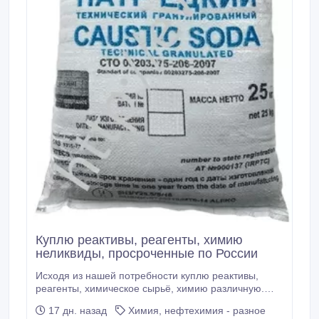
Куплю реактивы, реагенты, химию
неликвиды, просроченные по России
Исходя из нашей потребности куплю реактивы,
реагенты, химическое сырьё, химию различную.
только в заводской упаковке, таре. рыночные и
17 дн. назад
Химия, нефтехимия - разное
заводские цены не заинтересуют. из числа