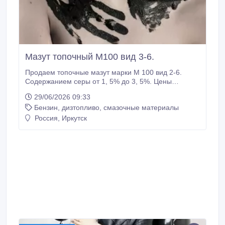
Мазут топочный М100 вид 3-6.
Продаем топочные мазут марки М 100 вид 2-6.
Содержанием серы от 1, 5% до 3, 5%. Цены
согласовываются с покупателем на основании
29/06/2026 09:33
реквизитной заявки с учетом объема топлива,
Бензин, дизтопливо, смазочные материалы
железнодорожного тарифа и услуг перевозчика.
Отгрузка железнодорожным транспортом
Россия, Иркутск
(цистернами 60 тонн) в течении 15 дней с момента
предоплаты.