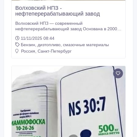
Волховский НПЗ -
нефтеперерабатывающий завод
Волховский НПЗ — современный
нефтеперерабатывающий завод Основана в 2000
году, расположен в г. Волхов Ленинградской
11/11/2025 08:44
области, в 122 км от Санкт-Петербурга. Завод
Бензин, дизтопливо, смазочные материалы
входит в Реестр РФ с 2012 года и работает по
современным технологиям, обеспечивая высокое
Россия, Санкт-Петербург
качество продукции. Главные особенности: -
Мощность первой очереди — 500 тыс.