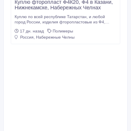
Куплю фторопласт Ф4К20, Ф4 в Казани,
Нижнекамске, Набережных Челнах
Куплю по всей республике Татарстан, и любой
город России, изделия фторопластовые из Ф4,
Ф4К20, Ф40 и другой в зависимости от потребности.
17 дн. назад
Полимеры
Трубы Ф4, трубку ф4Д, втулки, стержень, круг, лента
Россия, Набережные Челны
ф4пн, плёнка Ф4 различная, пластины, уплотнение
фум, лента фум, порошок фторопластовый
различный лежалый, просроченный.