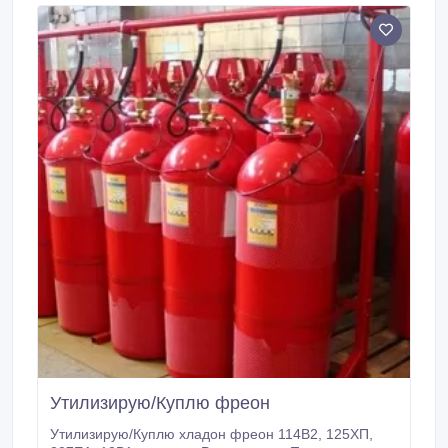
65-80-50, МПТХ 65-100-50, МПТХ 65-120-50, МПТХ
65-120-50, МПТХ2 (65-50-32), МПТХ2 (65-60-32),
МПТХ2 (65-80-32), МПТХ2 (65-100-32), МПТХ2 (65-
50-50), МПТХ2 (65-60-50), МПТХ2 (65-80-50),
МПТХ2 (65-100-50), МПТХ2 (65-120-50), МПТХ2
(65-140-50) FireDETEC, Sinorix 1230, SNRX 65 и
любые другие модули.
Утилизирую/Куплю фреон
Утилизирую/Куплю хладон фреон 114B2, 125ХП,