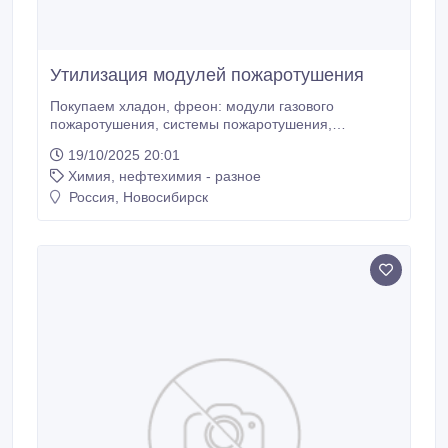
Утилизация модулей пожаротушения
Покупаем хладон, фреон: модули газового
пожаротушения, системы пожаротушения,
авиационные огнетушители Купим системы
19/10/2025 20:01
пожаротушения, модули пожаротушения, баллоны с
Химия, нефтехимия - разное
газом для пожаротушения, модули газового
пожаротушения. С хранения, с истекшим сроком
Россия, Новосибирск
годности, неисправные, неликвид. А также все виды
хладона и фреона: 13В1, 13В2, 125ХП, 227ЕА,
318С, 114В2, ФК-5-1-12, R-22, R-23 и другие.