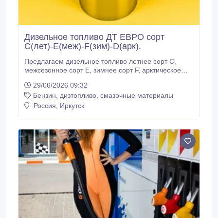
Дизельное топливо ДТ ЕВРО сорт
С(лет)-Е(меж)-F(зим)-D(арк).
Предлагаем дизельное топливо летнее сорт С,
межсезонное сорт Е, зимнее сорт F, арктическое
сорт D производства НПЗ России. Цены
29/06/2026 09:32
согласовываются с покупателем на основании
Бензин, дизтопливо, смазочные материалы
реквизитной заявки с учетом объема топлива,
железнодорожного тарифа и услуг перевозчика.
Россия, Иркутск
Отгрузка железнодорожным транспортом
(цистернами 60 тонн) в течении 15 дней с момента
предоплаты.