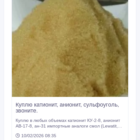
Куплю катионит, анионит, сульфоуголь,
звоните.
Куплю в любых объемах катионит КУ-2-8, анионит
АВ-17-8, ан-31 импортные аналоги смол (Lewatit,
Imberlite, Purolite, Dowex, Tulsion), сульфоуголь, угли
10/02/2026 08:35
БАУ-а, ДАК, АГ-3, АГ-5, АР-в. И другие материалы