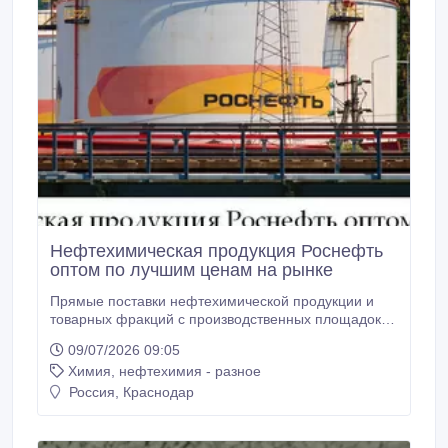
Нефтехимическая продукция Роснефть
оптом по лучшим ценам на рынке
Прямые поставки нефтехимической продукции и
товарных фракций с производственных площадок
группы. Производство ведется в промышленном
09/07/2026 09:05
цикле на НПЗ и нефтехимических предприятиях с
Химия, нефтехимия - разное
лабораторным контролем каждой партии. В
наличии категории: Сера и серная кислота,
Россия, Краснодар
Полимеры и полимерное сырьё, Каучуки и
эластомеры, Ароматика (бензол/толуол/ксилолы/
этилбензол/стирол), Фенол-ацетон и производные,