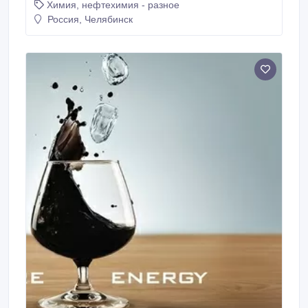
Химия, нефтехимия - разное
для водоподготовки и водоочистки. Закупаю новый
катионит; Приобрету катионит просроченный;
Россия, Челябинск
приобретем.