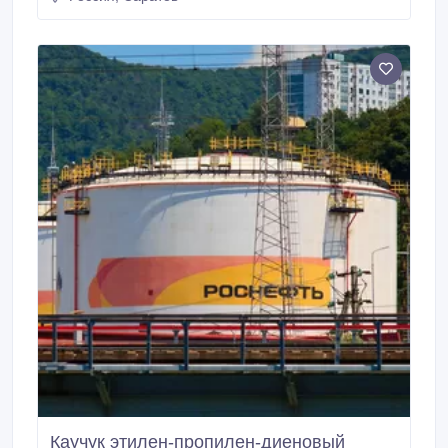
раствор, натр едкий, антифриз, тосол,
моноэтиленгликоль, нитрит натрия, калий йодистый
чда, ингибитор снпх, медный купорос, йод, аммоний
молибденовокислый, никель сернокислый.
Каучук этилен-пропилен-диеновый