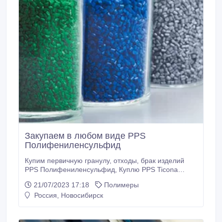
Закупаем в любом виде PPS
Полифениленсульфид
Купим первичную гранулу, отходы, брак изделий
PPS Полифениленсульфид, Куплю PPS Ticona
Fortron 4332L6, полифениленсульфидная Смола
21/07/2023 17:18
Полимеры
PPS гранулы, (PPS) Ticona Fortron 4332L6
Россия, Новосибирск
Natural/Black Polyphenylene Sulfide Resin PPS
Granules, PPS pellet, PPS Plastic Particles, Fortron
6160B4, Fortron 6162A7, Fortron.