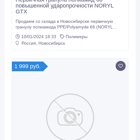
повышенной ударопрочности NORYL
GTX
Продаем со склада в Новосибирске первичную
гранулу полиамида PPE/Polyamyde 66 (NORYL
POLYPHENYLENE OXIDE GTX) импортного
10/01/2024 18:33
Полимеры
производства. NORYL GTX Resin GTX902D (SABIC)
Россия, Новосибирск
- это смесь полиамида 66 и полифениленэфира
(Polyamide 66/PPE) - литьевой сплав демонстрирует
повышенную ударопрочность, превосходную
химическую стойкость и превосходную
1 999 руб.
окрашиваемость.