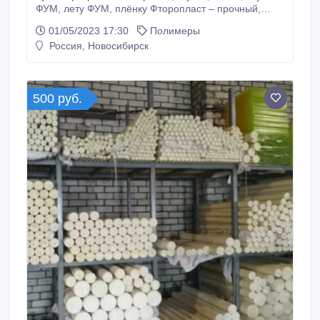
ФУМ, лету ФУМ, плёнку Фторопласт – прочный,
износостойкий полимер, нашедший применение во
01/05/2023 17:30
Полимеры
сферах хозяйствования. Наиболее популярной
Россия, Новосибирск
стала его марка – Ф-4. Остальные фторопласты
отличаются от тефлона такими показателями, как
плотность, удельное сопротивление, .
500 руб.