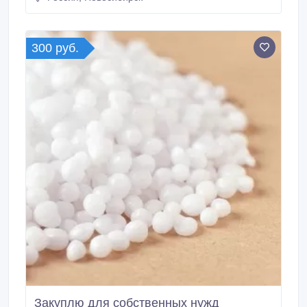
HAA (HH8080), Отвердитель TGIC (
триглицилизоцианурат), Отвердитель марки D.E.Н.
1450, Отвердитель.
300 руб.
Закуплю для собственных нужд