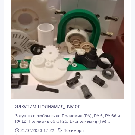
ПЭЭК от компании «Victrex» из Великобритании,
Полифенилен Сульфид, ПолиЭфирСульфон,
ПолиФениленСульфон, ПолиСульфон,
ПолиФениленСульфон, HMWPE/ВМПЭ
высокомолекулярный полиэтилен INKULEN PE.
Закупим Полиамид, Nylon
Закуплю в любом виде Полиамид (PA), PA 6, PA 66 и
PA 12, Полиамид 66 GF25, Биополиамид (PA),
Переработанный полиамид (PA),
21/07/2023 17:22
Полимеры
Полифениленсульфид (PPS), Теплопроводящий