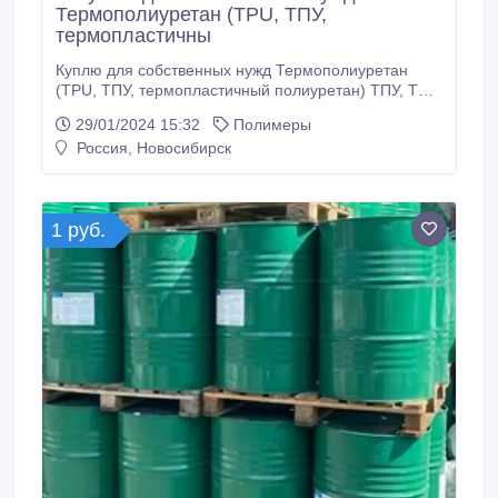
Термополиуретан (TPU, ТПУ,
термопластичны
Куплю для собственных нужд Термополиуретан
(TPU, ТПУ, термопластичный полиуретан) ТПУ, ТЭП
(ТРЕ) обувного производства, полиуретановые
29/01/2024 15:32
Полимеры
отходы пленки, Куплю термоэластопласт, отходы
Россия, Новосибирск
ТЭП обувного, отходы ТЭП кабельного
производства, отходы и брак литья:
Термоэластопласт, Тэп любые марки, СЭБС, SEBS,
S-EB-S, .
1 руб.