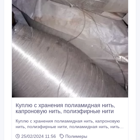
Куплю с хранения полиамидная нить,
капроновую нить, полиэфирные нити
Куплю с хранения полиамидная нить, капроновую
нить, полиэфирные нити, полиамидная нить, нить
кабельная, нить для шнуров, нить для веревок, нить
25/02/2024 11:56
Полимеры
для технических тканей, нить для палаток, нить для