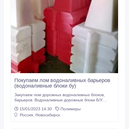
Покупаем лом водоналивных барьеров
(водоналивные блоки бу)
Закупаем лом дорожных водоналивных блоков,
барьеров. Водоналивные дорожные блоки Б/У.
Переработка дорожных барьеров бу, лом
15/01/2023 14:30
Полимеры
водоналивных пластиковых бордюров.
Россия, Новосибирск
Вкладывающийся дорожный водоналивной блок
поломанный, пластиковые ящики и поддоны,
пластиковые ограждения дорожные,