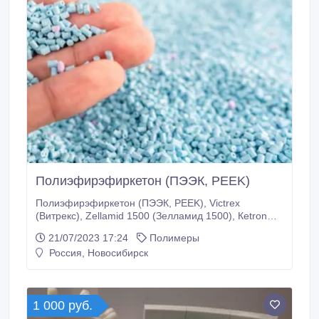
Полиэфирэфиркетон (ПЭЭК, PEEK)
Полиэфирэфиркетон (ПЭЭК, PEEK), Victrex
(Витрекс), Zellamid 1500 (Зелламид 1500), Кetron
PEEK (Кетрон), ПЭЭК, PEEK, ПИИК,
21/07/2023 17:24
Полимеры
Полиэфирэфиркетон, Polyaryletherketon, Aromatic
Россия, Новосибирск
polyether ketone, Polyetheretherketone, PAEK, PEEK,
Gehr PEEK — ПЭЭК от немецкой компании «Gehr»;
Ketron PEEK — ПЭЭК от немецкой компании
«Quadrant»; TecaPEEK — ПЭЭК от немецкой
1 000 руб.
компании «Ensinger»; SustaPEEK — ПЭЭК от
немецкой компании «Roechling»; Victrex PEEK —