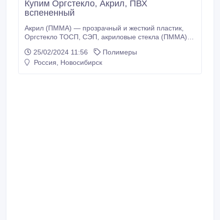
Купим Оргстекло, Акрил, ПВХ
вспененный
Акрил (ПММА) — прозрачный и жесткий пластик,
Оргстекло ТОСП, СЭП, акриловые стекла (ПММА),
Полимерные листовые материалы брак, бой
25/02/2024 11:56
Полимеры
обрезки акриловые стекла (ПММА), Акрил литой,
Россия, Новосибирск
литого акрилового стекла, Поликарбонат, стекло,
оргстекло, отходы акрила от формовки, отходы
рекламного производства, отходы.