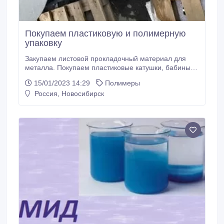
Покупаем пластиковую и полимерную
упаковку
Закупаем листовой прокладочный материал для
металла. Покупаем пластиковые катушки, бабины,
шпули. Защитная прокладка, круги пластиковые для
15/01/2023 14:29
Полимеры
упаковки рулонной стали, упаковку от рулонной
Россия, Новосибирск
стали (круги, листы, зубцы), торцевые круги
пластиковые ММК, ПНД ПВД. Упаковка от железа,
листового металлопроката, листы вспененные
прокладочные, лист вспененный, бандажная лента,
Круги применяются для защиты торцов рулонной
стали, упаковочный лист полимерный от рулонной
стали.