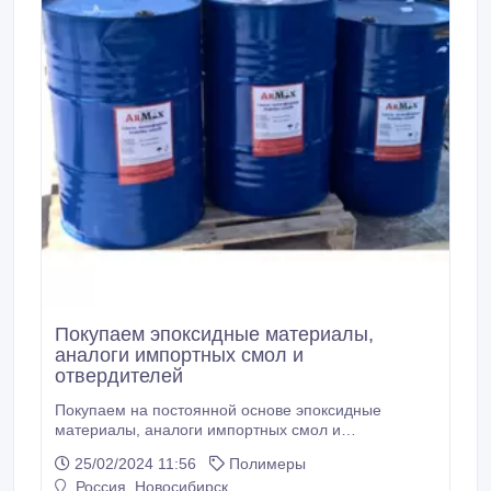
Покупаем эпоксидные материалы,
аналоги импортных смол и
отвердителей
Покупаем на постоянной основе эпоксидные
материалы, аналоги импортных смол и
отвердителей, Дициандиамид (Dicyandiamide),
25/02/2024 11:56
Полимеры
Изометилтетрагидрофталевый ангидрид (MTHPA),
Россия, Новосибирск
Оксид алюминия силанизированный, Отвердитель