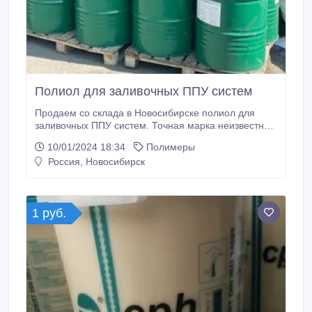
Полиол для заливочных ППУ систем
Продаем со склада в Новосибирске полиол для
заливочных ППУ систем. Точная марка неизвестна,
характеристики и заключение исследовательской
10/01/2024 18:34
Полимеры
лаборатории отправлю по запросу! В количестве: 40
Россия, Новосибирск
тонн. Фасовка: металлические бочки. Готовы
предоставить образцы для испытаний, а также
обсудить цену! Звоните!.
1 руб.