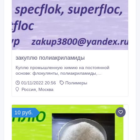
закуплю полиакриламиды
Куплю промышленную химию на постоянной
основе: флокулянты, полиакриламиды,
ксантановую камедь, крахмал. Неликвиды, остатки,
01/11/2022 20:56
Полимеры
излишки, отработанные материалы, лежалые, с
Россия, Москва
хранения, с котельных, цехов химводоподготовки,
или очистных сооружениях. форма оплаты нал,
безнал. Жду ваших предложений..
10 руб.