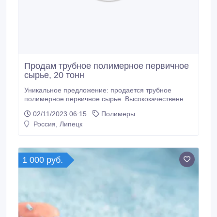
Продам трубное полимерное первичное
сырье, 20 тонн
Уникальное предложение: продается трубное
полимерное первичное сырье. Высококачественное
трубное первичное полимерное сырье марки 11-9
02/11/2023 06:15
Полимеры
(03594) от легендарного производителя Сибур
Россия, Липецк
доступно для вас сейчас! Что мы предлагаем: •
Качество. Гарантированное качество от
проверенного производителя Сибур.
1 000 руб.