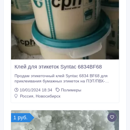
Клей для этикеток Syntac 6834BF68
Продам этикеточный клей Syntac 6834 BF68 для
приклеивания бумажных этикеток на ПЭТ/ПВХ-
бутылку и сложную стеклянную поверхность. В
10/01/2024 18:34
Полимеры
количестве: 5000 кг. Тара: пластиковые ведра 32кг
Россия, Новосибирск
нетто. Страна производитель: Германия Водно-
дисперсионный клей с высокой устойчивостью к
конденсату на основе казеина.
1 руб.