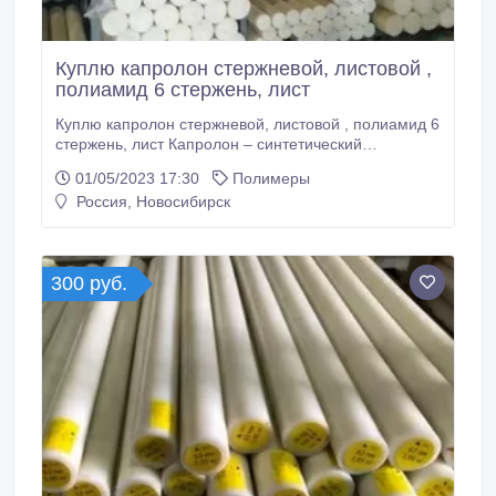
Куплю капролон стержневой, листовой ,
полиамид 6 стержень, лист
Куплю капролон стержневой, листовой , полиамид 6
стержень, лист Капролон – синтетический
материал, также известный как полиамид 6.
01/05/2023 17:30
Полимеры
Материал производится путем полимеризации
Россия, Новосибирск
амидов аминокапроновой кислоты и является
прекрасным диэлектриком, а также обладает
высокими антифрикционными свойствами.
Благодаря присущим материалу качествам из него
300 руб.
производится широкий спектр изделий, в том числе
шкивы и ролики, втулки и вкладыши, а также
элементы подшипников качения и скольжения.