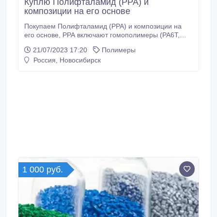
Куплю Полифталамид (PPA) и
композиции на его основе
Покупаем Полифталамид (PPA) и композиции на
его основе, PPA включают гомополимеры (PA6T,
PA9T, PA4T), Polyphthalamide, High temperature
21/07/2023 17:20
Полимеры
nylon (HTN), PPA, PA6T, PA6T/6I, PA6I/6T, PA6T/66,
Россия, Новосибирск
PA66/6T, PA9T, PA6T/X, PA10T/X, PA4T,
Polyphthalamide, High temperature nylon (HTN),
полифталамид, полиамид высокотемпературный, .
1 000 руб.