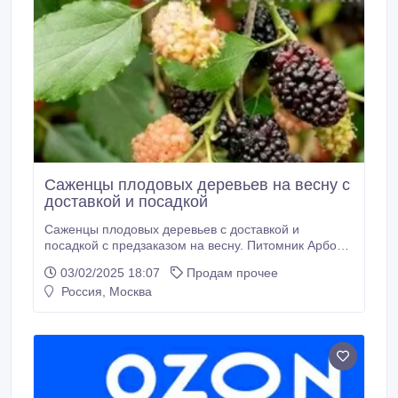
Саженцы плодовых деревьев на весну с
доставкой и посадкой
Саженцы плодовых деревьев с доставкой и
посадкой с предзаказом на весну. Питомник Арбор
предлагает большой выбор саженцев плодовых
03/02/2025 18:07
Продам прочее
деревьев для посадки весной по самым низким
Россия, Москва
ценам в Москве и Подмосковье. У нас вы найдете
множество растений среди которых саженцы яблонь
саженцы груш саженцы слив саженцы алычи
саженцы вишни саженцы черешни саженцы чудо
вишни и много других плодовых деревьев,
кустарников и других растений.