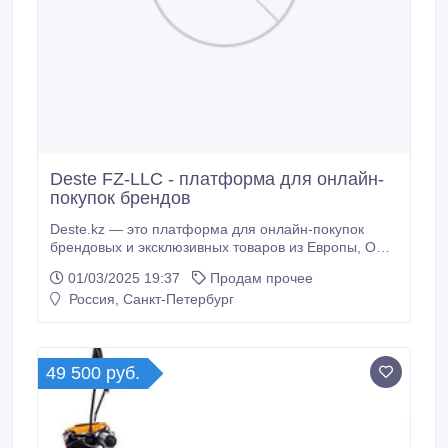
Deste FZ-LLC - платформа для онлайн-
покупок брендов
Deste.kz — это платформа для онлайн-покупок
брендовых и эксклюзивных товаров из Европы, ОАЭ
и США, которой доверяют более 300 тысяч
01/03/2025 19:37
Продам прочее
пользователей. У нас представлено свыше 6 500
Россия, Санкт-Петербург
000 товаров, и мы обеспечиваем быструю доставку.
На Deste.kz вы можете приобрести одежду, обувь,
косметику, электронику и компьютерную технику, а
также товары для детей, здоровья, творчества,
49 500 руб.
спорта и отдыха.