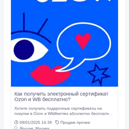
Как получить электронный сертификат
Ozon и WB бесплатно?
Хотите получить подарочные сертификаты на
покупки в Ozon и Wildberries абсолютно бесплатно?
Это реально! Всё, что нужно, — участвовать в
09/01/2025 14:39
Продам прочее
розыгрышах в нашем Telegram-канале:
Россия, Москва