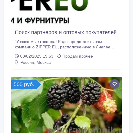
Поиск партнеров и оптовых покупателей
"Уважаемые господа! Рады представить вам
компанию ZIPPER EU, расположенную в Лиепае,
Латвия. Наше производство, основанное в 2024
03/02/2025 19:53
Продам прочее
году, продолжает долгую историю предприятия,
Россия, Москва
которое весной 2024 года сменило собственника и
начало новый этап развития. Мы специализируемся
на производстве спиральных и тракторных
пластиковых молний различных размеров и цветов,
500 руб.
отличающихся особой прочностью.