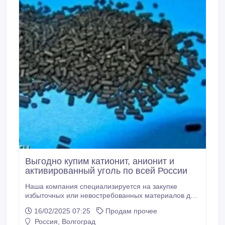
Выгодно купим катионит, анионит и
активированный уголь по всей России
Наша компания специализируется на закупке
избыточных или невостребованных материалов для
водоочистки. Мы готовы выкупить у вас катиониты
16/02/2025 07:25
Продам прочее
(КУ2-8, Purolite C-100), аниониты (АВ-17-8ЧС,
Россия, Волгоград
АН-31), сульфоуголь (СК-1, СК-2), а также широкий