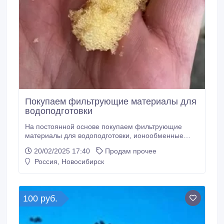
Покупаем фильтрующие материалы для
водоподготовки
На постоянной основе покупаем фильтрующие
материалы для водоподготовки, ионообменные
смолы: Гидразин, Гидрат, Уранин-А, Катионит,
20/02/2025 17:40
Продам прочее
Анионит, Смола АН31, Пьюролайт(Purolite),
Россия, Новосибирск
Амберлайт(Amberlite), Давекс(Dowex),
Роменхас(Rohm & Haas), Резинекс(Resinex),
Релит(Relite), Тульсион(Tulsion), Гранион(Granion),
складские остатки с истекшими сроками годности,
100 руб.
дорого.