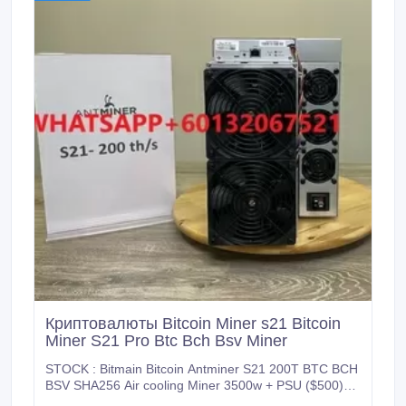
Криптовалюты Bitcoin Miner s21 Bitcoin
Miner S21 Pro Btc Bch Bsv Miner
STOCK : Bitmain Bitcoin Antminer S21 200T BTC BCH
BSV SHA256 Air cooling Miner 3500w + PSU ($500)
Bitcoin Miner S21 Pro BTC BCH BSV SHA256 Air