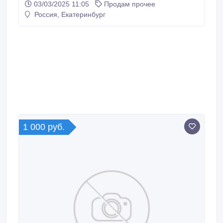
03/03/2025 11:05
Продам прочее
cooling Miner 234T +PSU ($1000) Доставка - CDEK
Россия, Екатеринбург
Доставка - 3 / 7 дни - Нов - гаранция - 365 дни
гаранция -------------- Оптовые продажи Мин..
1 000 руб.