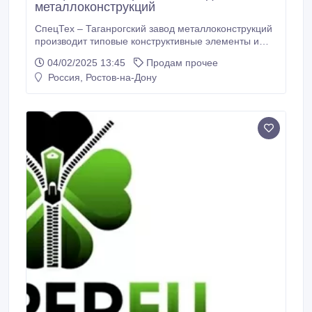
металлоконструкций
СпецТех – Таганрогский завод металлоконструкций
производит типовые конструктивные элементы и
изготавливает металлоконструкции на заказ, в
04/02/2025 13:45
Продам прочее
точном соответствии с технической документацией.
Россия, Ростов-на-Дону
Сварка, пайка, сверление отверстий, токарные
работы, фрезерные работы, раскрой металла на
плазменных станках с ЧПУ, гибка металла,
вальцовка обечаек, пескоструйная обработка,
покраска.