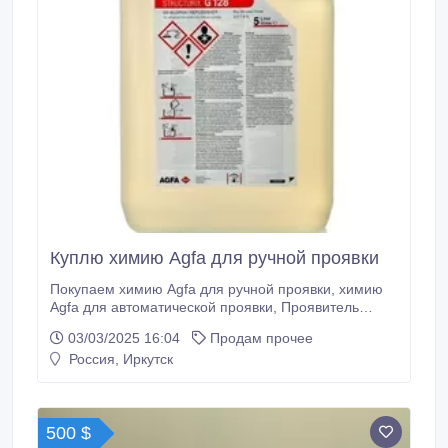
Куплю химию Agfa для ручной проявки
Покупаем химию Agfa для ручной проявки, химию
Agfa для автоматической проявки, Проявитель
AGFA G128, Фиксаж AGFA G328, Проявитель AGFA
03/03/2025 16:04
Продам прочее
G135, Фиксаж AGFA G335, Стартер AGFA G135S,
Россия, Иркутск
Cartridge RA-4 Type 110, FUJIFILM CP-49/CP-48,
FUJIFILM 995092 P1-R CP-47L, FUJIFILM 995100
BLEACH-FIX P2-R CP-47L, FUJIFILM.
500 $