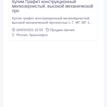
Купим Графит конструкционный
мелкозернистый, высокой механической
про
Куплю графит конструкционный мелкозернистый,
высокой механической прочностью L-7, МГ, МГ-1
ОСЧ 7-3, МГ-1 ОСЧ 7-2 Купим графит МПГ, МПГ-6,
20/03/2025 10:59
Продам прочее
МПГ-7, конструкционный мелкозернистый
Россия, Красноярск
высокопрочный графит термически стойкий.