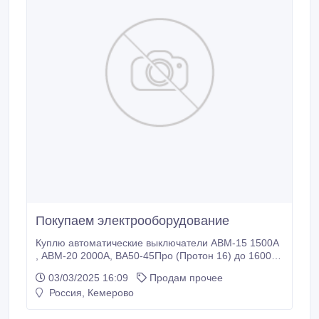
Покупаем электрооборудование
Куплю автоматические выключатели АВМ-15 1500А
, АВМ-20 2000А, ВА50-45Про (Протон 16) до 1600 А,
BA50-45Про (ПРОТОН Е 25) до 2500 А, BA50-45Про
03/03/2025 16:09
Продам прочее
(ПРОТОН Е 40) до 4000 А, ВА50-45Про (Протон 25,
Россия, Кемерово
40, 63) до 6300 А.