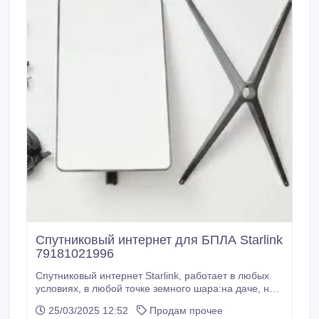
Спутниковый интернет для БПЛА Starlink
79181021996
Спутниковый интернет Starlink, работает в любых
условиях, в любой точке земного шара:на даче, на
природе, на производстве . Интернет подходит для
25/03/2025 12:52
Продам прочее
трансляции БПЛА всех типов, включая Mavic всех