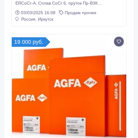
ERCoCr-A, Сплав CoCr 6, пруток Пр-В3К
стеллитовые электроды ECoCr-A, электроды ЦН-2,
03/03/2025 16:08
Продам прочее
электроды ECoCr-A, Сплав CoCr 6 Стеллит 6
Россия, Иркутск
проволока , проволока ERCCoCr-A посредством
стеллита 6 выпускаются валы, клапаны, седла.
стеллит задействуют при подготовке пар качения и
противоэрозионных наплавок.
19 000 руб.