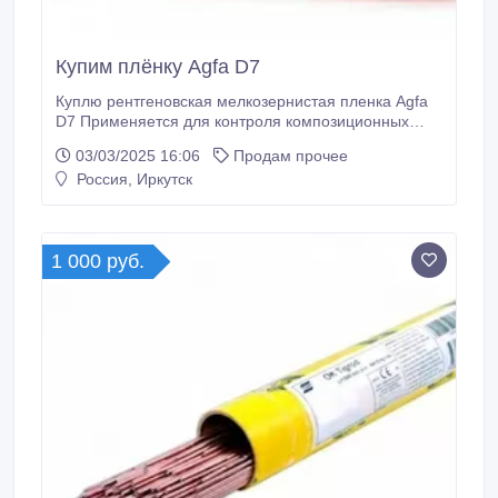
Купим плёнку Agfa D7
Куплю рентгеновская мелкозернистая пленка Agfa
D7 Применяется для контроля композиционных
материалов, отливок и сварных швов. Покупаем
03/03/2025 16:06
Продам прочее
расходные материалы для НК, Agfa, Fujifilm,
Россия, Иркутск
Carestream, Kodak, Агфа, Фуджифилм, карестрим,
кодак.
1 000 руб.