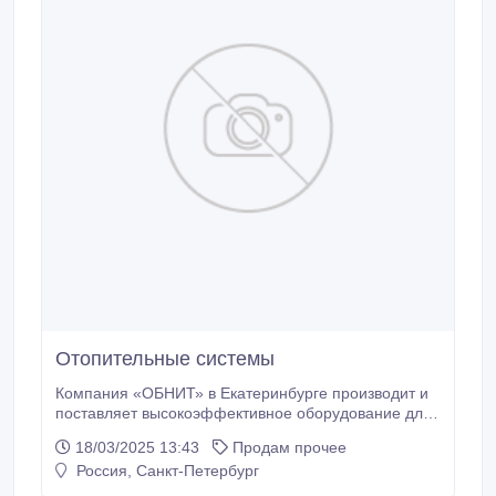
Отопительные системы
Компания «ОБНИТ» в Екатеринбурге производит и
поставляет высокоэффективное оборудование для
оснащения отопительных систем. Это
18/03/2025 13:43
Продам прочее
автоматические и полуавтоматические котлы,
Россия, Санкт-Петербург
воздухонагреватели, промышленные
парогенераторы, калориферы, теплообменники,