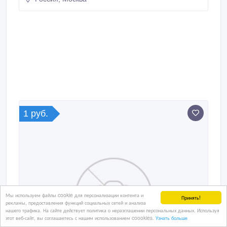
@lawka_hop. Почему стоит подписаться?
Регулярные розыгрыши электронных сертификатов.
Участвовать просто — никаких сложных условий!
Отличный шанс сэкономить на покупках.
1 руб.
Мы используем файлы cookie для персонализации контента и
Принять!
рекламы, предоставления функций социальных сетей и анализа
нашего трафика. На сайте действует политика о неразглашении персональных данных. Используя
этот веб-сайт, вы соглашаетесь с нашим использованием coookies.
Узнать больше