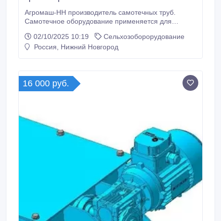
Агромаш-НН производитель самотечных труб.
Самотечное оборудование применяется для
транспортировки материала под воздействием
02/10/2025 10:19
Сельхозоборорудование
собственного веса. Компания Агромаш-НН
Россия, Нижний Новгород
производит весь спектр самотечного транспорта,
необходимого для эксплуатации объектов по
очистке, хранению и переработке зерновых культур.
16 000 руб.