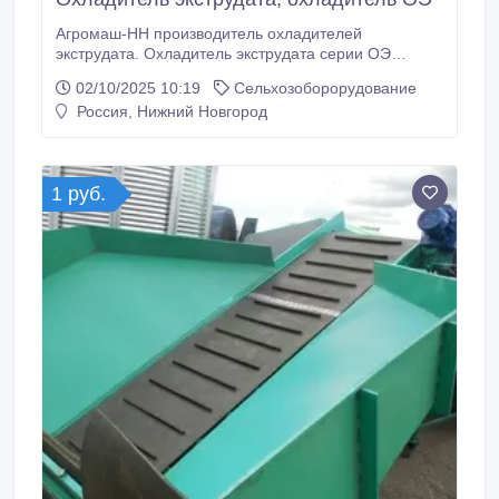
Агромаш-НН производитель охладителей
экструдата. Охладитель экструдата серии ОЭ
горизонтального типа предназначен для
02/10/2025 10:19
Сельхозоборорудование
охлаждения экструдированного материала,
Россия, Нижний Новгород
полученного в ходе работы экструдера. Охладитель
ОЭ предотвращает процесс окисления жиров и
спекания белковой составляющей в еще горячем
экструдате.
1 руб.