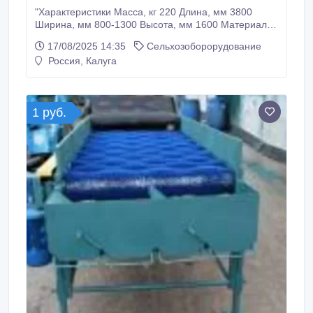
"Характеристики Масса, кг 220 Длина, мм 3800
Ширина, мм 800-1300 Высота, мм 1600 Материал
корпуса Сталь Производительность, т/ч 5-9 Машина
17/08/2025 14:35
Сельхозоборорудование
предназначена для мытья овощей и картофеля, в
Россия, Калуга
том числе и раннего. Особенности: • С торца
барабана имеются загрузочные и выгрузные лотки.
• Привод машины осуществляется от
электрического мотора посредством ременных
1 руб.
передач.