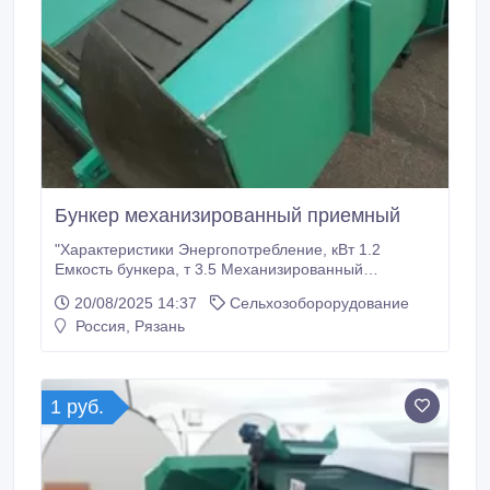
Бункер механизированный приемный
"Характеристики Энергопотребление, кВт 1.2
Емкость бункера, т 3.5 Механизированный
приемный бункер СК3.5 служит для накопления
20/08/2025 14:37
Сельхозоборорудование
картофеля, либо других корнеплодов для
Россия, Рязань
последующей подачи на сортировальные машины,
переборочные столы, перегрузчики, конвейеры и
т.д. Особенности: • Приспособлен для выгрузки
корнеплодов из кузовов автомобилей, тракторных
1 руб.
прицепов в т.