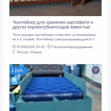
"Контейнер для хранения картофеля и
других корнеклубнеплодов емкостью
"Конструкция контейнера позволяет устанавливать
их в 5 этажей. Контейнер самораскрывающийся при
наклоне. При использовании контейнеров такой
07/08/2025 20:43
Сельхозоборорудование
конструкции НЕ ТРЕБУЕТСЯ специальных
Россия, Рязань
опрокидывателей контейнеров. Деревянные
составляющие могут быть покрыты антисептиком
Доставка по всей РФ и за ее пределы.
1 руб.