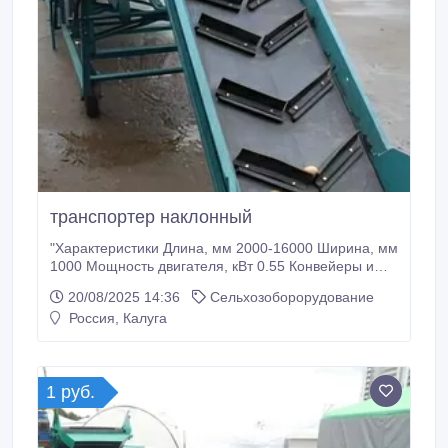
транспортер наклонный
"Характеристики Длина, мм 2000-16000 Ширина, мм
1000 Мощность двигателя, кВт 0.55 Конвейеры и
транспортеры используются для транспортировки
20/08/2025 14:36
Сельхозоборорудование
сельскохозяйственных культур, сыпучих
Россия, Калуга
материалов, в пищевой промышленности, при
деревообработке и т.д. Длина конвейера может
быть от 2 м до 16 м, ширина до 1000 мм.
1 руб.