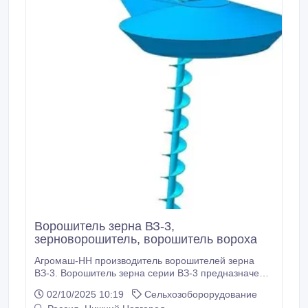
Ворошитель зерна ВЗ-3,
зерноворошитель, ворошитель вороха
Агромаш-НН производитель ворошителей зерна
ВЗ-3. Ворошитель зерна серии ВЗ-3 предназначен
для складов с напольным хранением зерна и
02/10/2025 10:19
Сельхозоборорудование
частично заменяет собой дорогостоящую систему