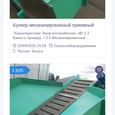
Бункер механизированный приемный
"Характеристики Энергопотребление, кВт 1.2
Емкость бункера, т 3.5 Механизированный
приемный бункер СК3.5 служит для накопления
16/09/2025 15:09
Сельхозоборорудование
картофеля, либо других корнеплодов для
Россия, Калуга
последующей подачи на сортировальные машины,
переборочные столы, перегрузчики, конвейеры и
т.д. Особенности: • Приспособлен для выгрузки
корнеплодов из кузовов автомобилей, тракторных
1 руб.
прицепов в т.