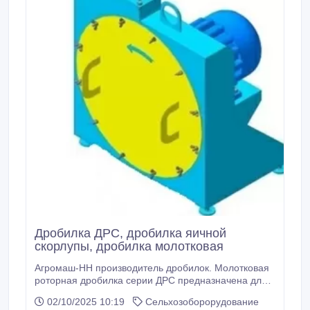
Дробилка ДРС, дробилка яичной
скорлупы, дробилка молотковая
Агромаш-НН производитель дробилок. Молотковая
роторная дробилка серии ДРС предназначена для
дробления сырья как растительного, так и
02/10/2025 10:19
Сельхозоборорудование
минерального происхождения. Измельчение