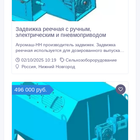
Задвижка реечная с ручным,
электрическим и пневмоприводом
Агромаш-НН производитель задвижек. Задвижка
реечная используется для дозированного выпуска
сыпучих продуктов из накопительных емкостей,
02/10/2025 10:19
Сельхозоборорудование
бункеров, хранилищ, конвейеров, а также для
Россия, Нижний Новгород
загрузки продукта в технологическое оборудование.
Компания Агромаш-НН производит и поставляет
задвижки с ручным, электрическим и
пневмоприводом во все регионы.
496 000 руб.