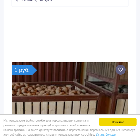
2500 Ширина инспекционного стола, мм 1300
Длина конвейера, мм 2500 Ширина конвейера, мм
500 Оборудование для послеуборочной
переработки свеклы, картофеля, лука и т.
1 руб.
Мы используем файлы cookie для персонализации контента и
Принять!
рекламы, предоставления функций социальных сетей и анализа
нашего трафика. На сайте действует политика о неразглашении персональных данных. Используя
этот веб-сайт, вы соглашаетесь с нашим использованием coookies.
Узнать больше