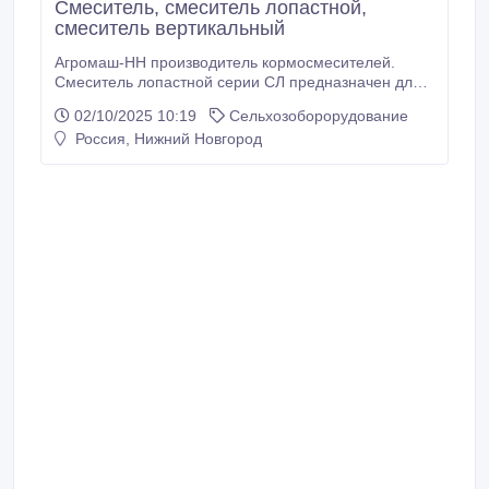
Смеситель, смеситель лопастной,
смеситель вертикальный
Агромаш-НН производитель кормосмесителей.
Смеситель лопастной серии СЛ предназначен для
смешивания сыпучих компонентов комбикормов,
02/10/2025 10:19
Сельхозоборорудование
концентратов и других сыпучих материалов с
Россия, Нижний Новгород
похожими физическими свойствами. Высыпание из
смесителя реализовано стандартным способом при
помощи шиберной задвижки. Благодаря
оригинальной конструкции вала, разработанной
компанией ООО Агромаш-НН, достигается перевод
сыпучих компонентов в псевдоожиженное
состояние, благодаря чему смеситель обеспечивает
высокую степень смешивания исходного продукта.