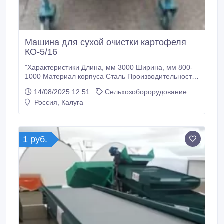
Машина для сухой очистки картофеля
КО-5/16
"Характеристики Длина, мм 3000 Ширина, мм 800-
1000 Материал корпуса Сталь Производительность,
т/ч 5-10 Машина предназначена для очистки
14/08/2025 12:51
Сельхозоборорудование
овощей и картофеля при их сухом загрязнении.
Россия, Калуга
Состоит из системы щеток и может быть оснащена
устройством для крепления сетчатой тары. Не
приводит к повреждению очищаемых овощей.
1 руб.