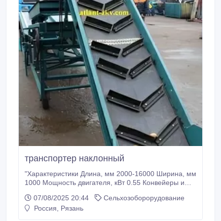
транспортер наклонный
"Характеристики Длина, мм 2000-16000 Ширина, мм
1000 Мощность двигателя, кВт 0.55 Конвейеры и
транспортеры используются для транспортировки
07/08/2025 20:44
Сельхозоборорудование
сельскохозяйственных культур, сыпучих
Россия, Рязань
материалов, в пищевой промышленности, при
деревообработке и т.д. Длина конвейера может