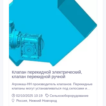
Клапан перекидной электрический,
клапан перекидной ручной
Агромаш-НН производитель клапанов. Перекидные
клапаны могут устанавливаться под силосами и
бункерами, на выходе конвейеров и транспортеров,
02/10/2025 10:19
Сельхозоборорудование
ковшовых элеваторов и т.д. Перекидные клапана
Россия, Нижний Новгород
применяются для переключения потоков сыпучих
материалов. Главным назначением перекидного