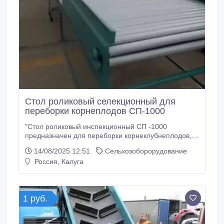
Стол роликовый селекционный для
переборки корнеплодов СП-1000
"Стол роликовый инспекционный СП -1000
предназначен для переборки корнеклубнеплодов, а
так же фруктов – яблок, цитрусовых и т.п.
14/08/2025 12:51
Сельхозоборорудование
Производительность 2-15 тонн в час.
Россия, Калуга
Электропотребление 0, 5-1, 5 кВт. Масса – 100-400
кг. Длина – по ТУ заказчика. Ширина – по ТУ
заказчика. Зазор между роликами 7±2 мм.
1 руб.