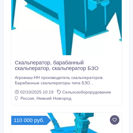
Скальператор, барабанный
скальператор, скальператор БЗО
Агромаш-НН производитель скальператоров.
Барабанные скальператоры типа БЗО
предназначены для предварительной очистки зерна
02/10/2025 10:19
Сельхозоборорудование
(для выделения случайно попавших во время
Россия, Нижний Новгород
уборки, хранения и транспортировки грубых,
крупных посторонних и соломистых примесей с
целью предохранения от засорения приемно-
распределительных устройств последующего
110 000 руб.
зерноочистительного оборудования).