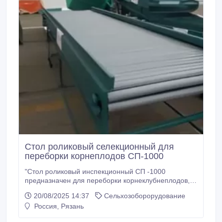
Стол роликовый селекционный для
переборки корнеплодов СП-1000
"Стол роликовый инспекционный СП -1000
предназначен для переборки корнеклубнеплодов, а
так же фруктов – яблок, цитрусовых и т.п.
20/08/2025 14:37
Сельхозоборорудование
Производительность 2-15 тонн в час.
Россия, Рязань
Электропотребление 0, 5-1, 5 кВт. Масса – 100-400
кг. Длина – по ТУ заказчика. Ширина – по ТУ