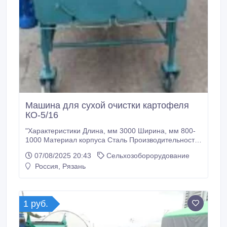
Машина для сухой очистки картофеля
КО-5/16
"Характеристики Длина, мм 3000 Ширина, мм 800-
1000 Материал корпуса Сталь Производительность,
т/ч 5-10 Машина предназначена для очистки
07/08/2025 20:43
Сельхозоборорудование
овощей и картофеля при их сухом загрязнении.
Россия, Рязань
Состоит из системы щеток и может быть оснащена
устройством для крепления сетчатой тары. Не
приводит к повреждению очищаемых овощей.
1 руб.