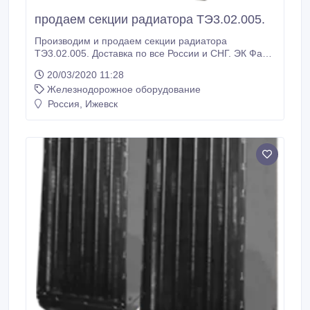
продаем секции радиатора ТЭ3.02.005.
Производим и продаем секции радиатора
ТЭ3.02.005. Доставка по все России и СНГ. ЭК Факт,
ООО, Ижевск, RU Иван, менеджер Тел: +7 (3412)
20/03/2020 11:28
918-400 E-mail: info@pkf-fakt.ru.
Железнодорожное оборудование
Россия, Ижевск