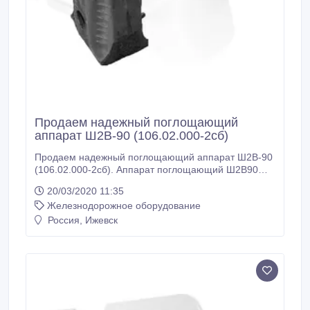
Продаем надежный поглощающий
аппарат Ш2В-90 (106.02.000-2сб)
Продаем надежный поглощающий аппарат Ш2В-90
(106.02.000-2сб). Аппарат поглощающий Ш2В90
конструктивно состоит из: - корпус аппарата; -
20/03/2020 11:35
пружина внутренняя; - пружина наружная; - болт
Железнодорожное оборудование
стяжной с гайкой; - конус нажимной; - клин
фрикционный (3 штуки). ЭК Факт, ООО, Ижевск, RU
Россия, Ижевск
Иван, менеджер Тел: +7 (3412) 918-400 E-mail:
info@pkf-fakt.