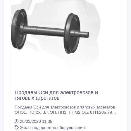
Продаем Оси для электровозов и
тяговых агрегатов
Продаем Оси для электровозов и тяговых агрегатов
ОПЭ1, ПЭ-2У, ВЛ, ЭП, НП1, НПМ2 Ось 8ТН.205.792
Ось 810.205.792 Ось электровоза ОПЭ Ось
20/03/2020 11:35
электровоза ПЭ2М Ось 8ТЛ.205.070 Ось
Железнодорожное оборудование
8ТП.205.115 Ось электровоза ВЛ колесной пары ЭК