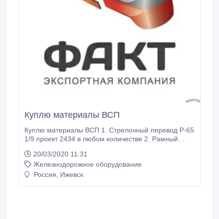
Куплю материалы ВСП
Куплю материалы ВСП 1. Стрелочный перевод Р-65
1/9 проект 2434 в любом количестве 2. Рамный
рельс Р-65 1/9 проект 3. Стрелочный перевод Р-50
20/03/2020 11:31
1/9 проект 2434 4. Накладка 2Р-65 5. Ручной
Железнодорожное оборудование
переводной механизм (флюгарка) 6. Болты
закладные, болты стыковые, шуруп путевой, болты
Россия, Ижевск
клеммные, костыль путевой, клемма и Т.