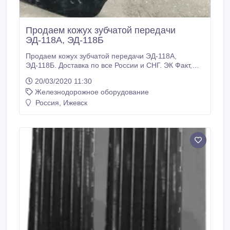
Продаем кожух зубчатой передачи
ЭД-118А, ЭД-118Б
Продаем кожух зубчатой передачи ЭД-118А,
ЭД-118Б. Доставка по все России и СНГ. ЭК Факт,
ООО, Ижевск, RU Иван, менеджер Тел: +7 (3412)
20/03/2020 11:30
918-400 E-mail: info@pkf-fakt.ru.
Железнодорожное оборудование
Россия, Ижевск