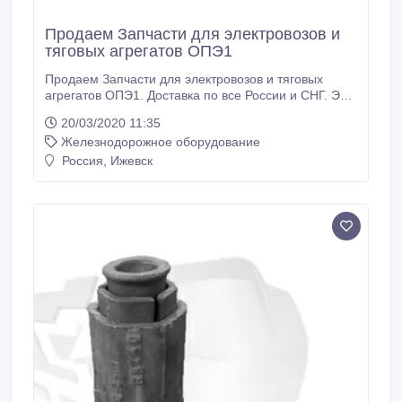
Продаем Запчасти для электровозов и
тяговых агрегатов ОПЭ1
Продаем Запчасти для электровозов и тяговых
агрегатов ОПЭ1. Доставка по все России и СНГ. ЭК
Факт, ООО, Ижевск, RU Иван, менеджер Тел: +7
20/03/2020 11:35
(3412) 918-400 E-mail: info@pkf-fakt.ru.
Железнодорожное оборудование
Россия, Ижевск