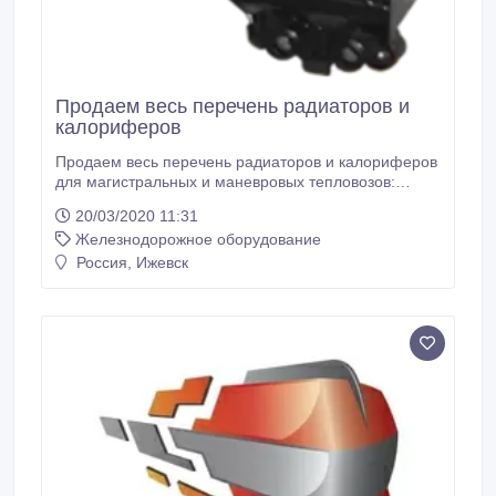
Продаем весь перечень радиаторов и
калориферов
Продаем весь перечень радиаторов и калориферов
для магистральных и маневровых тепловозов:
секция радиатора 7317.000 секция радиатора
20/03/2020 11:31
7317.100 секция радиатора 7317.200 секция
Железнодорожное оборудование
радиатора 1779.100 секция радиатора масляная
ТЭ3.02.005, 0404.000 секция радиатора
Россия, Ижевск
Р62.131.000 (аналог 9717.000) секция радиатора
Р62.