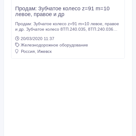
Продам: Зубчатое колесо z=91 m=10
левое, правое и др
Продам: Зубчатое колесо z=91 m=10 левое, правое
и др. Зубчатое колесо 8ТП.240.035, 8ТП.240.036
Зубчатое колесо 8ТЛ.240.036, 8ТЛ.240.035
20/03/2020 11:37
Зубчатое колесо 8ТН.240.035, 8ТН.240.036
Железнодорожное оборудование
Зубчатое колесо 8ТЛ.224.037/038 Зубчатое колесо
8ТН.224.037/038 8ТЛ.240.012 (8ТП.240.012,
Россия, Ижевск
8ТН.240.012) 8ТЛ.240.017 (8ТП.