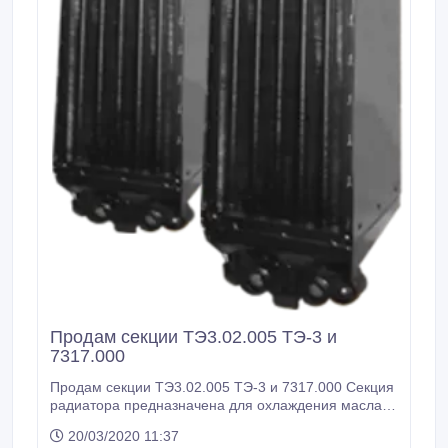
Продам секции ТЭ3.02.005 ТЭ-3 и
7317.000
Продам секции ТЭ3.02.005 ТЭ-3 и 7317.000 Секция
радиатора предназначена для охлаждения масла
или воды дизеля тепловозов и электропоездов.
20/03/2020 11:37
Секции нашего производства модернизированы и