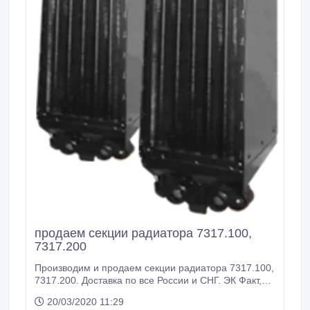
продаем секции радиатора 7317.100,
7317.200
Производим и продаем секции радиатора 7317.100,
7317.200. Доставка по все России и СНГ. ЭК Факт,
ООО, Ижевск, RU Иван, менеджер Тел: +7 (3412)
20/03/2020 11:29
918-400 E-mail: info@pkf-fakt.ru.