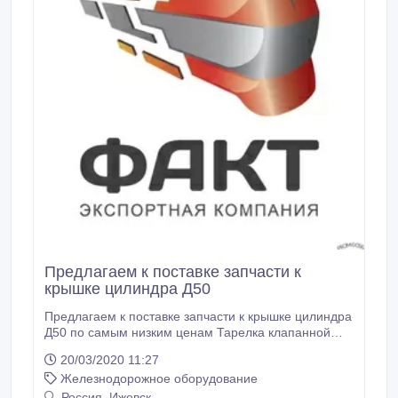
Предлагаем к поставке запчасти к
крышке цилиндра Д50
Предлагаем к поставке запчасти к крышке цилиндра
Д50 по самым низким ценам Тарелка клапанной
пружины Д50.09.008 Колпачок Д50.09.006 Сухарь
20/03/2020 11:27
клапана Д50.09.007 Ударник Д50.10.016 Боёк
Железнодорожное оборудование
Д50.10.017 Замок Д50.09.005 Замок ударника
Д50.10.018-1 Клапан Д50.09.009 Клапан Д50.09.010
Россия, Ижевск