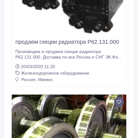
продаем секции радиатора Р62.131.000
Производим и продаем секции радиатора
Р62.131.000. Доставка по все России и СНГ ЭК Факт,
ООО, Ижевск, RU Иван, менеджер Тел: +7 (3412)
20/03/2020 11:26
918-400 E-mail: info@pkf-fakt.ru.
Железнодорожное оборудование
Россия, Ижевск