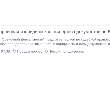
правовая и юридическая экспертиза документов во 
 Оценочной Деятельности" предлагает услуги по судебной правов
пределить правомерность и юридическую силу документов, а также выявить возможные подделки.
й правовой и юридической экспертизы документов: - Выдача экспертного заключения - Оперативное
 07:38
Продам прочее
Россия, Владивосток
 - Оформление документов - Консультация и экспертное
ам наиболее точные