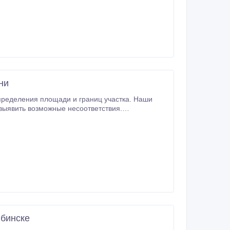
ни
пределения площади и границ участка. Наши
 выявить возможные несоответствия.
ябинске