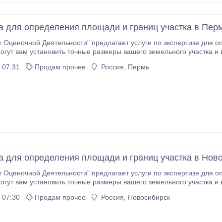
а для определения площади и границ участка в Пер
 Оценочной Деятельности" предлагает услуги по экспертизе для о
огут вам установить точные размеры вашего земельного участка и
изы для определения площади и границ участка: - Выдача экспертного заключения - Оперативное
 07:31
Продам прочее
Россия, Пермь
 - Оформление документов - Консультация и экспертное
ставить вам наиболее
ьтаты.
а для определения площади и границ участка в Нов
 Оценочной Деятельности" предлагает услуги по экспертизе для о
огут вам установить точные размеры вашего земельного участка и
изы для определения площади и границ участка: - Выдача экспертного заключения - Оперативное
 07:30
Продам прочее
Россия, Новосибирск
 - Оформление документов - Консультация и экспертное
ставить вам наиболее
ьтаты.