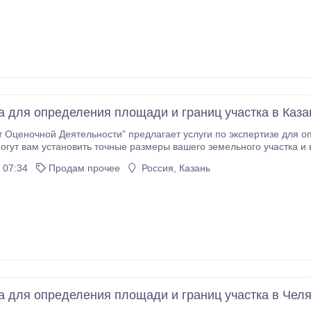
ставить вам наиболее
ьтаты.
а для определения площади и границ участка в Каза
 Оценочной Деятельности" предлагает услуги по экспертизе для о
огут вам установить точные размеры вашего земельного участка и
изы для определения площади и границ участка: - Выдача экспертного заключения - Оперативное
 07:34
Продам прочее
Россия, Казань
 - Оформление документов - Консультация и экспертное
ставить вам наиболее
ьтаты.
а для определения площади и границ участка в Чел