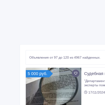
Объявления от 97 до 120 из 4967 найденных.
5 000 руб.
Судебная 
"Департамент
эксперты помогут о
Преимущества судебно
17/11/2024
проведение экспертизы - Услуги для физических и юридических лиц
сопровождение Наши специалисты проводят тщательный анализ документов, чтобы предоставить в
результаты.