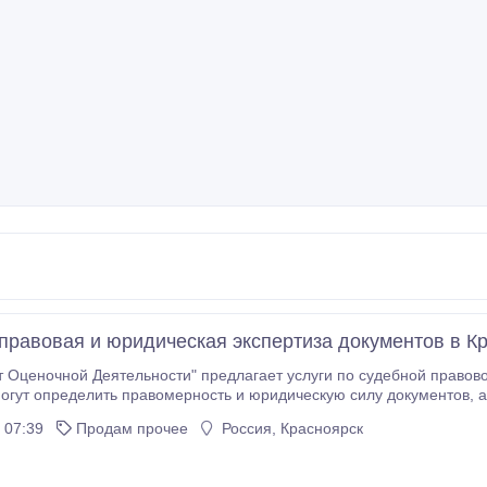
правовая и юридическая экспертиза документов в К
 Оценочной Деятельности" предлагает услуги по судебной правов
пределить правомерность и юридическую силу документов, а также выявить возможные подделки.
й правовой и юридической экспертизы документов: - Выдача экспертного заключения - Оперативное
 07:39
Продам прочее
Россия, Красноярск
 - Оформление документов - Консультация и экспертное
ам наиболее точные