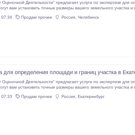
 Оценочной Деятельности" предлагает услуги по экспертизе для о
огут вам установить точные размеры вашего земельного участка и
изы для определения площади и границ участка: - Выдача экспертного заключения - Оперативное
 07:34
Продам прочее
Россия, Челябинск
 - Оформление документов - Консультация и экспертное
ставить вам наиболее
ьтаты.
а для определения площади и границ участка в Екат
 Оценочной Деятельности" предлагает услуги по экспертизе для о
огут вам установить точные размеры вашего земельного участка и
изы для определения площади и границ участка: - Выдача экспертного заключения - Оперативное
 07:33
Продам прочее
Россия, Екатеринбург
 - Оформление документов - Консультация и экспертное
ставить вам наиболее
ьтаты.