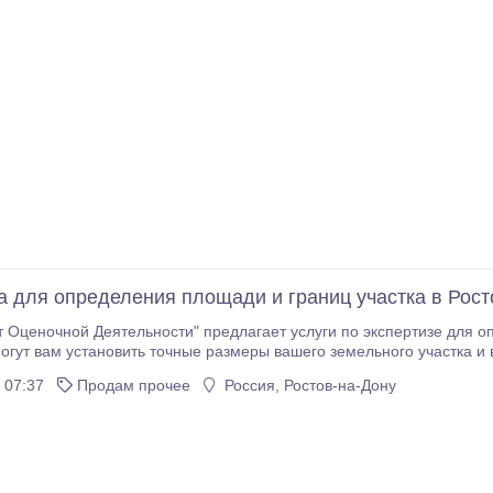
а для определения площади и границ участка в Рост
 Оценочной Деятельности" предлагает услуги по экспертизе для о
огут вам установить точные размеры вашего земельного участка и
изы для определения площади и границ участка: - Выдача экспертного заключения - Оперативное
 07:37
Продам прочее
Россия, Ростов-на-Дону
 - Оформление документов - Консультация и экспертное
ставить вам наиболее
ьтаты.