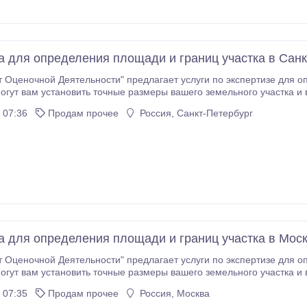
а для определения площади и границ участка в Санк
 Оценочной Деятельности" предлагает услуги по экспертизе для о
огут вам установить точные размеры вашего земельного участка и
изы для определения площади и границ участка: - Выдача экспертного заключения - Оперативное
 07:36
Продам прочее
Россия, Санкт-Петербург
 - Оформление документов - Консультация и экспертное
ставить вам наиболее
ьтаты.
а для определения площади и границ участка в Мос
 Оценочной Деятельности" предлагает услуги по экспертизе для о
огут вам установить точные размеры вашего земельного участка и
изы для определения площади и границ участка: - Выдача экспертного заключения - Оперативное
 07:35
Продам прочее
Россия, Москва
 - Оформление документов - Консультация и экспертное