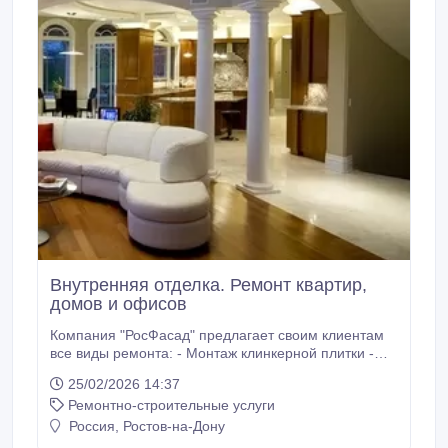
Внутренняя отделка. Ремонт квартир,
домов и офисов
Компания "РосФасад" предлагает своим клиентам
все виды ремонта: - Монтаж клинкерной плитки -
Нанесение мраморной крошки - Нанесение
25/02/2026 14:37
декоративной штукатурки - Ремонт «Евролюкс» под
Ремонтно-строительные услуги
ключ! - Ремонт в новостройках, старом жилом
фонде и загородом. - Косметический ремонт
Россия, Ростов-на-Дону
квартиры или комнаты - Евроремонт, - Ремонт под