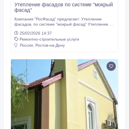
Утепление фасадов по системе "мокрый
фасад"
Компания "РосФасад" предлагает: Утепление
фасадов, по системе "мокрый фасад" Утепление и
отделка фасадов зданий - Утепление фасадов,
25/02/2026 14:37
мокрый фасад - Утепление фасадов пенопластом -
Ремонтно-строительные услуги
Утепление фасадов минватой Утепление стен и
фасадов На сегодня утепление стало не роскошью
Россия, Ростов-на-Дону
а необходимостью экономии.