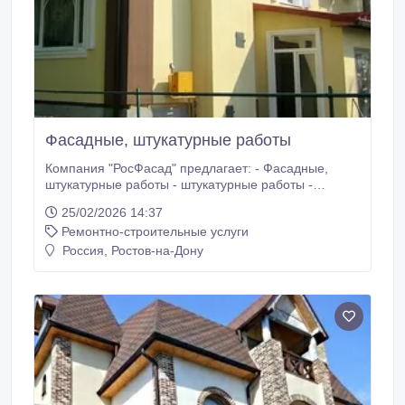
Фасадные, штукатурные работы
Компания "РосФасад" предлагает: - Фасадные,
штукатурные работы - штукатурные работы -
Штукатурка фасадов - Нанесение «барашка». -
25/02/2026 14:37
Штукатурно-малярные работы. - Нанесение
Ремонтно-строительные услуги
штукатурки типа "короед - оштукатуривание
фасадов - наружная штукатурка - строительные
Россия, Ростов-на-Дону
работы - устройство «мокрых фасадов».