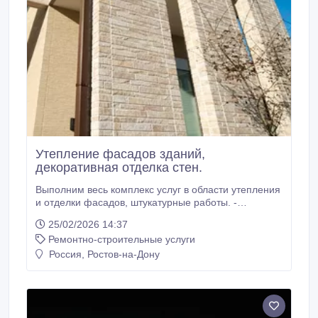
Укладка линолеума, ковролина - Укладка ламината -
Устройство стяжки самовыравнивающейся смесью -
Звукоизоляция утепление потолка - Малярные
работы (окраска, поклейка обоев и т.
Утепление фасадов зданий,
декоративная отделка стен.
Выполним весь комплекс услуг в области утепления
и отделки фасадов, штукатурные работы. -
Утепление и отделка фасадов зданий; - Утепление
25/02/2026 14:37
фасадов, мокрый фасад; - Утепление фасадов
Ремонтно-строительные услуги
пенопластом; - Утепление фасадов минеральной
ватой; - Ремонт фасадов зданий; - Восстановление
Россия, Ростов-на-Дону
фасадов; - Фасадные ремонтные работы; -
Косметический ремонт фасадов; - Капитальный
ремонт фасадов зданий; - Работы по отделке
фасада панелями; - Наружная отделка фасадов
плиткой; - Отделка помещений, зданий; - Отделка