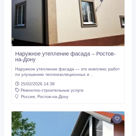
Наружное утепление фасада – Ростов-
на-Дону
Наружное утепление фасада — это комплекс работ
по улучшению теплоизоляционных и
звукопоглощающих свойств стен. В результате
25/02/2026 14:38
утепления фасада, в здании повышается
Ремонтно-строительные услуги
комфортность пребывания и снижаются затраты на
отопление зимой и кондиционирование воздуха
Россия, Ростов-на-Дону
летом. • самый лучший способ теплоизоляции
помещения, точка росы смещается наружу,
площадь комнат не уменьшается, работы
проводятся снаружи, нет строительного мусора в
квартире.