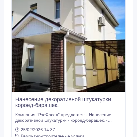
Нанесение декоративной штукатурки
короед-барашек.
Компания "РосФасад" предлагает: - Нанесение
декоративной штукатурки - короед-барашек. -
Декоративная фасадная штукатурка (фактура
25/02/2026 14:37
штукатурки: барашек, короед, дождик) -
Ремонтно-строительные услуги
Архитектурная, декоративная лепка - Фактурная