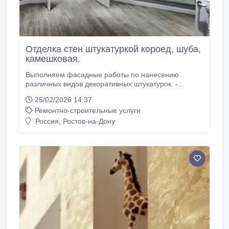
Отделка стен штукатуркой короед, шуба,
камешковая.
Выполняем фасадные работы по нанесению
различных видов декоративных штукатурок. -
Отделка стен декоративной штукатуркой «шуба»; -
25/02/2026 14:37
Отделка стен декоративной штукатуркой «короед»; -
Ремонтно-строительные услуги
Отделка стен декоративной штукатуркой «дождь»; -
Отделка стен декоративной штукатуркой
Россия, Ростов-на-Дону
«мелкозернистой штукатуркой» типа декор; -
Отделка стен рельефной декоративной
штукатуркой; Работы по нанесению штукатурок
различных составов: - Нанесение декоративной
«минеральной штукатурки»; - Нанесение
декоративной «акриловой штукатурки»; - Нанесение
декоративной «силиконовой штукатурки»; -
Нанесение декоративной «силикатной штукатурки»;
- Выравнивание стен с помощью «цементно-
песчаных растворов».