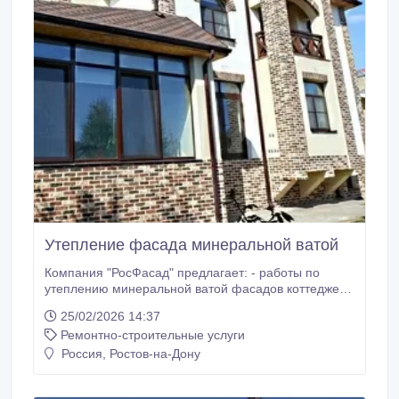
Утепление фасада минеральной ватой
Компания "РосФасад" предлагает: - работы по
утеплению минеральной ватой фасадов коттеджей,
дач - теплоизоляционные фасадные работы -
25/02/2026 14:37
Отделка минеральными штукатурками, - Фасадные
Ремонтно-строительные услуги
работы, Утепление домов - Наружное утепление
квартир, Утепление фасада минеральной ватой
Россия, Ростов-на-Дону
включает в себя следующий перечень услуг: -
Утепление фасада минеральной ватой дома,