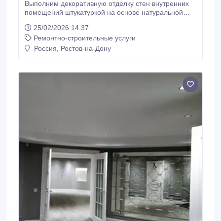
Выполним декоративную отделку стен внутренних
помещений штукатуркой на основе натуральной
неокрашенной мраморной крошки. Мраморная
25/02/2026 14:37
крошка имеет довольно много преимуществ, в
Ремонтно-строительные услуги
число которых входит прочность и ударостойкость,
ее окраска не выгорает. Наряду с прочностью смесь
Россия, Ростов-на-Дону
для отделки из мраморной крошки имеет
эластичные связующие, которые предотвращают
растрескивание.