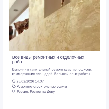
Все виды ремонтных и отделочных
работ
Выполним капитальный ремонт квартир, офисов,
коммерческих площадей. Большой опыт работы
дает возможность нам осуществлять любые
25/02/2026 14:37
строительные работы, ремонтно-отделочные в
Ремонтно-строительные услуги
любых объемах. Постоянное совершенствование
профессионализма в вопросах технологий
Россия, Ростов-на-Дону
строительства. Произведем ремонт квартир, домов,
офисов: • Капитальный ремонт помещений •
Косметический ремонт • Декоративная отделка стен
различными видами штукатурок • Все виды