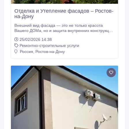
Отделка и Утепление фасадов – Ростов-
на-Дону
Внешний вид фасада — это не только красота
Вашего ДОМа, но и защита внутренних конструкций
от внешних негативных воздействий: влаги,
25/02/2026 14:38
перепада температур, размножения
Ремонтно-строительные услуги
микроорганизмов. Современные технологии
отделки фасадов позволяют применить систему
Россия, Ростов-на-Дону
внешнего утепления здания. В результате
кардинальным образом улучшается микроклимат
внутренних помещений, эффективно решаются
проблемы, связанные с вопросами эксплуатации
здания и его долговечности.