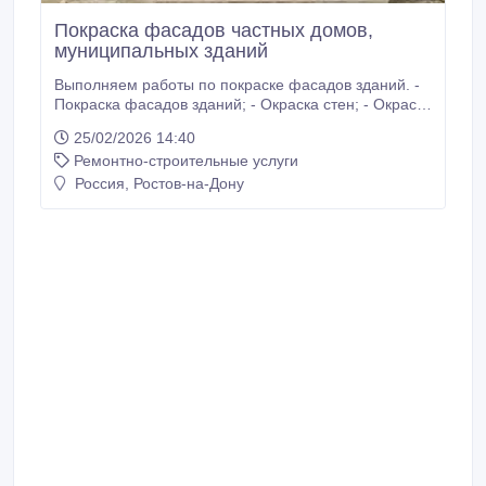
Покраска фасадов частных домов,
муниципальных зданий
Выполняем работы по покраске фасадов зданий. -
Покраска фасадов зданий; - Окраска стен; - Окраска
домов, - Окраска коттеджей; - Окрашивание
25/02/2026 14:40
фактурными красками. Мы применяем фасадные
Ремонтно-строительные услуги
краски не только для украшения фасада здания, но
и для обеспечения его полноценной защиты от
Россия, Ростов-на-Дону
внешний воздействий.