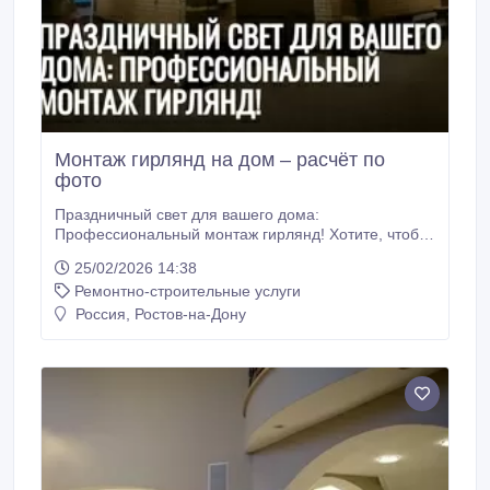
Монтаж гирлянд на дом – расчёт по
фото
Праздничный свет для вашего дома:
Профессиональный монтаж гирлянд! Хотите, чтобы
ваш дом выглядел сказочно и привлекал
25/02/2026 14:38
восхищенные взгляды в праздничный сезон? Мы
Ремонтно-строительные услуги
предлагаем комплексные услуги по оформлению
фасадов и прилегающей территории
Россия, Ростов-на-Дону
светодиодными гирляндами. Быстро, безопасно и с
гарантией результата! Почему выбирают нас? •
Расчет по фото: не нужно ждать замера! Вышлите
нам фотографию вашего дома (фасада) и укажите
пожелания — и мы оперативно предоставим вам
предварительный расчет стоимости и бесплатную
визуализацию проекта.