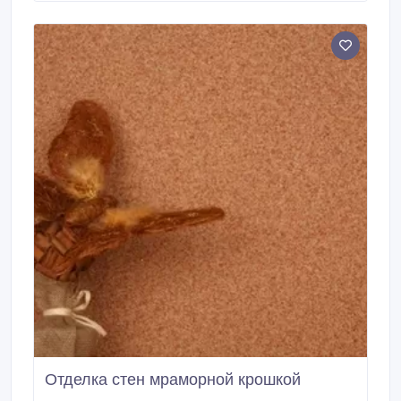
ключ - Отделочные работы - Укладка плитки -
Выравнивание стен под укладку плитки - Поклейка
панелей пенопластовых на потолок - Монтаж
сложных гипсокартонных конструкций (2-го и 3-го
уровня) - Монтаж гипсокартонных конструкций на
стенах - Монтаж гипсокартонных конструкций на
потолках - Поклейка обоев - Покраска полов -
Покраска стен - Поклейка обоев (винил, флизелин) -
Монтаж гипсокартонной перегородки - Штукатурка
венецианская - Штукатурка декоративная -
Штукатурка откосов - Штукатурка маячная -
Штукатурка выравнивающая - Укладка линолеума,
ковролина - Укладка ламината - Устройство стяжки
самовыравнивающейся смесью - Звукоизоляция
утепление потолка - Малярные работы (окраска,
поклейка обоев и т.
Отделка стен мраморной крошкой