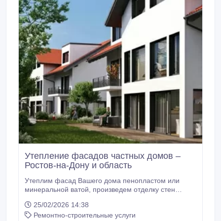
Утепление фасадов частных домов –
Ростов-на-Дону и область
Утеплим фасад Вашего дома пенопластом или
минеральной ватой, произведем отделку стен
декоративной высококачественной акриловой
25/02/2026 14:38
штукатуркой различной текстуры: короед, шуба,
Ремонтно-строительные услуги
мраморная крошка. Создадим уникальное