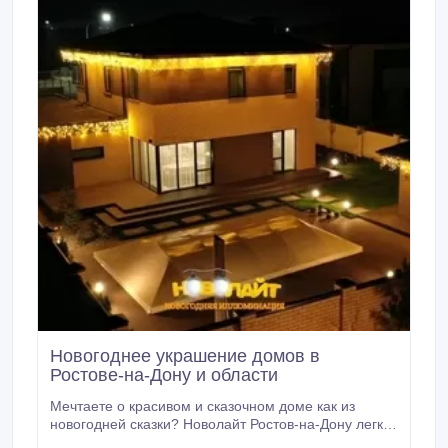
фасадов загородных домов; - Декоративная отделка
фасадов; - Отделка фасадов плиткой с
металлическим креплением; - Отделка фасадов
короедом, шубой; - Облицовка зданий и
помещений; - Наружная отделка фасадов зданий.
Новогоднее украшение домов в
Ростове-на-Дону и области
Мечтаете о красивом и сказочном доме как из
новогодней сказки? Новолайт Ростов-на-Дону легко
воплотит любые ваши идеи по новогоднему