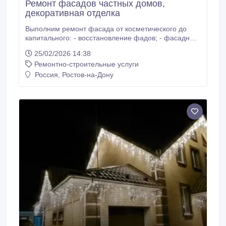
Ремонт фасадов частных домов,
декоративная отделка
Выполним ремонт фасада от косметического до
капитального: - восстановление фадов; - фасадные
ремонтные работы; - косметический ремонт
25/02/2026 14:38
фасадов; - капитальный ремонт фасадов зданий; -
Ремонтно-строительные услуги
работы по отделке фасада; - оштукатуривание и
покраска фасада; - подготовка поверхности фасада
Россия, Ростов-на-Дону
к ремонту. Обращайтесь в компанию РосФасад! Мы
поможем Вам советом и сделаем Ваш дом теплее,
уютнее и красивее.