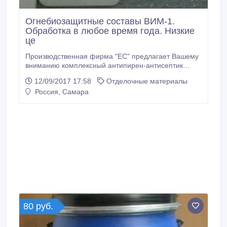
Огнебиозащитные составы ВИМ-1.
Обработка в любое время года. Низкие
це
Производственная фирма "ЕС" предлагает Вашему
вниманию комплексный антипирен-антисептик
ВИМ-1. ВИМ-1 - составы нового поколения ! Данные
12/09/2017 17:58
Отделочные материалы
составы прекрасно подходят как для
Россия, Самара
профессионального, так и бытового использования.
Комплексный антипирен-антисептик ВИМ-1
предназначен для огнебиозащитной обработки
древесины и изделий на её основе способом
поверхностной пропитки.
80 руб.