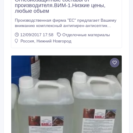
производителя.ВИМ-1.Низкие цены,
любые объем
Производственная фирма "ЕС" предлагает Вашему
вниманию комплексный антипирен-антисептик
ВИМ-1. ВИМ-1 - составы нового поколения ! Данные
12/09/2017 17:58
Отделочные материалы
составы прекрасно подходят как для
Россия, Нижний Новгород
профессионального, так и бытового использования.
Комплексный антипирен-антисептик ВИМ-1
предназначен для огнебиозащитной обработки
древесины и изделий на её основе способом
поверхностной пропитки.