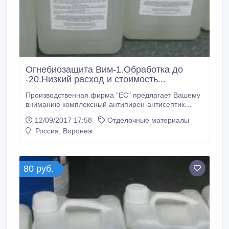
Огнебиозащита Вим-1.Обработка до
-20.Низкий расход и стоимость...
Производственная фирма "ЕС" предлагает Вашему
вниманию комплексный антипирен-антисептик
ВИМ-1. ВИМ-1 - составы нового поколения ! Данные
12/09/2017 17:58
Отделочные материалы
составы прекрасно подходят как для
Россия, Воронеж
профессионального, так и бытового использования.
Комплексный антипирен-антисептик ВИМ-1
предназначен для огнебиозащитной обработки
древесины и изделий на её основе способом
80 руб.
поверхностной пропитки.