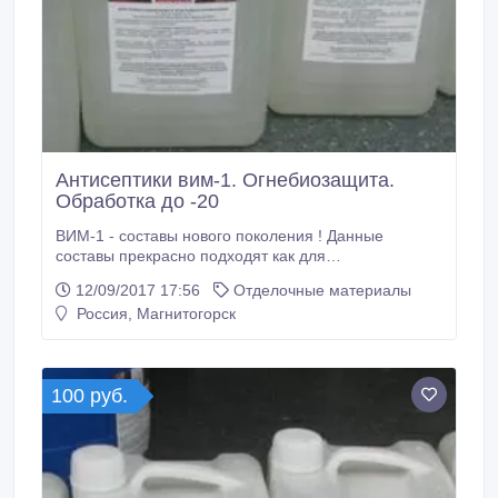
Антисептики вим-1. Огнебиозащита.
Обработка до -20
ВИМ-1 - составы нового поколения ! Данные
составы прекрасно подходят как для
профессионального, так и бытового использования.
12/09/2017 17:56
Отделочные материалы
Комплексный антипирен-антисептик ВИМ-1
Россия, Магнитогорск
предназначен для огнебиозащитной обработки
древесины и изделий на её основе способом
поверхностной пропитки. Обработанная
конструкция защищена от возгорания, гниения,
100 руб.
плесени, почернения и насекомых-вредителей.