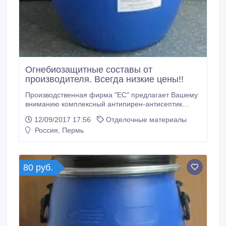
Огнебиозащитные составы от
производителя. Всегда низкие цены!!
Производственная фирма "ЕС" предлагает Вашему
вниманию комплексный антипирен-антисептик
ВИМ-1. ВИМ-1 - составы нового поколения ! Данные
12/09/2017 17:56
Отделочные материалы
составы прекрасно подходят как для
Россия, Пермь
профессионального, так и бытового использования.
Комплексный антипирен-антисептик ВИМ-1
предназначен для огнебиозащитной обработки
древесины и изделий на её основе способом
80 руб.
поверхностной пропитки.