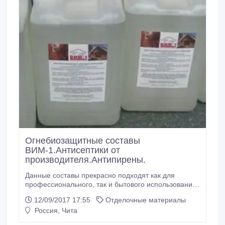
Огнебиозащитные составы
ВИМ-1.Антисептики от
производителя.Антипирены.
Данные составы прекрасно подходят как для
профессионального, так и бытового использования.
Комплексный антипирен-антисептик ВИМ-1
12/09/2017 17:55
Отделочные материалы
предназначен для огнебиозащитной обработки
Россия, Чита
древесины и изделий на её основе способом
поверхностной пропитки. Обработанная