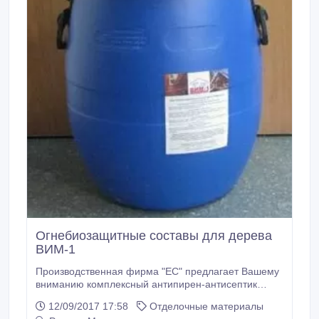
Огнебиозащитные составы для дерева
ВИМ-1
Производственная фирма "ЕС" предлагает Вашему
вниманию комплексный антипирен-антисептик
ВИМ-1. ВИМ-1 - составы нового поколения ! Данные
12/09/2017 17:58
Отделочные материалы
составы прекрасно подходят как для