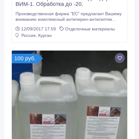
ВИМ-1. Обработка до -20.
Производственная фирма "ЕС" предлагает Вашему
вниманию комплексный антипирен-антисептик
ВИМ-1. ВИМ-1 - составы нового поколения ! Данные
12/09/2017 17:59
Отделочные материалы
составы прекрасно подходят как для
Россия, Курган
профессионального, так и бытового использования.
Комплексный антипирен-антисептик ВИМ-1
предназначен для огнебиозащитной обработки
древесины и изделий на её основе способом
100 руб.
поверхностной пропитки.