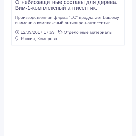
Огнебиозащитные составы для дерева.
Вим-1-комплексный антисептик.
Производственная фирма "ЕС" предлагает Вашему
вниманию комплексный антипирен-антисептик
ВИМ-1. ВИМ-1 - составы нового поколения ! Данные
12/09/2017 17:59
Отделочные материалы
составы прекрасно подходят как для
Россия, Кемерово
профессионального, так и бытового использования.
Комплексный антипирен-антисептик ВИМ-1
предназначен для огнебиозащитной обработки
древесины и изделий на её основе способом
поверхностной пропитки.