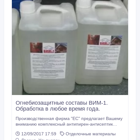
Огнебиозащитные составы ВИМ-1.
Обработка в любое время года.
Производственная фирма "ЕС" предлагает Вашему
вниманию комплексный антипирен-антисептик
ВИМ-1. ВИМ-1 - составы нового поколения !
12/09/2017 17:59
Отделочные материалы
Составы ВИМ-1 предназначены для комплексной