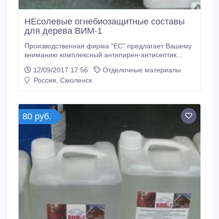
НЕсолевые огнебиозащитные составы
для дерева ВИМ-1
Производственная фирма "ЕС" предлагает Вашему
вниманию комплексный антипирен-антисептик
ВИМ-1. Внимание! ВИМ-1 расчитан на всесезонное
12/09/2017 17:56
Отделочные материалы
применение до -20 градусов по цельсию.(В отличие
Россия, Смоленск
от солевых составов.) Данные составы прекрасно
подходят как для профессионального, так и
бытового использования.
80 руб.