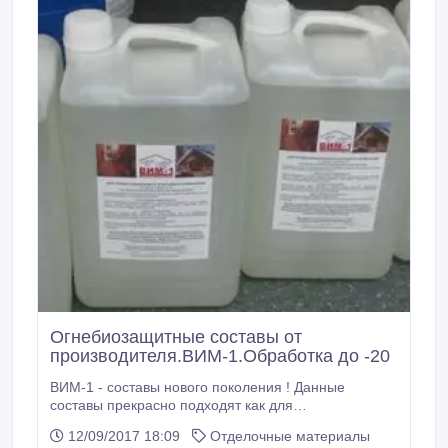
Огнебиозащитные составы от
производителя.ВИМ-1.Обработка до -20
ВИМ-1 - составы нового поколения ! Данные
составы прекрасно подходят как для
профессионального, так и бытового использования.
12/09/2017 18:09
Отделочные материалы
Комплексный антипирен-антисептик ВИМ-1