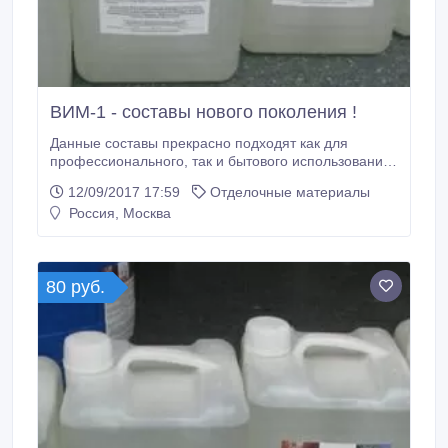
ВИМ-1 - составы нового поколения !
Данные составы прекрасно подходят как для
профессионального, так и бытового использования.
Составы ВИМ-1 предназначены для комплексной
12/09/2017 17:59
Отделочные материалы
обработки древесины и выполняют ряд задач по
Россия, Москва
сохранению Вашего имущества: - препятствуют
распространению огня; - останавливает фотосинтез
(почернение древесины на солнце); - защищают
древесину от гниения; - защищают древесину от
80 руб.
насекомых-вредителей; - выделяют структуру
древесины и придают приятный цвет.