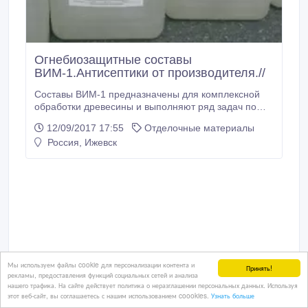
Огнебиозащитные составы
ВИМ-1.Антисептики от производителя.//
Составы ВИМ-1 предназначены для комплексной
обработки древесины и выполняют ряд задач по
сохранению Вашего имущества: - препятствуют
12/09/2017 17:55
Отделочные материалы
распространению огня; - останавливает
Россия, Ижевск
почернение древесины на солнце; - защищают
древесину от гниения; - защищают древесину от
насекомых-вредителей; - выделяют структуру
древесины и придают приятный цвет.
Мы используем файлы cookie для персонализации контента и
Принять!
рекламы, предоставления функций социальных сетей и анализа
нашего трафика. На сайте действует политика о неразглашении персональных данных. Используя
этот веб-сайт, вы соглашаетесь с нашим использованием coookies.
Узнать больше