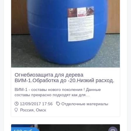
Огнебиозащита для дерева
ВИМ-1.Обработка до -20.Низкий расход.
ВИМ-1 - составы нового поколения ! Данные
составы прекрасно подходят как для
профессионального, так и бытового использования.
12/09/2017 17:56
Отделочные материалы
Комплексный антипирен-антисептик ВИМ-1
Россия, Омск
предназначен для огнебиозащитной обработки
древесины и изделий на её основе способом
поверхностной пропитки. Обработанная
конструкция защищена от возгорания, гниения,