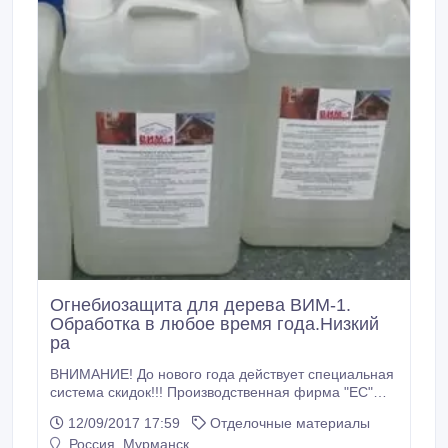
Огнебиозащита для дерева ВИМ-1.
Обработка в любое время года.Низкий
ра
ВНИМАНИЕ! До нового года действует специальная
система скидок!!! Производственная фирма "ЕС"
предлагает Вашему вниманию комплексный
12/09/2017 17:59
Отделочные материалы
антипирен-антисептик ВИМ-1. ВИМ-1 - составы
Россия, Мурманск
нового поколения ! Данные составы прекрасно