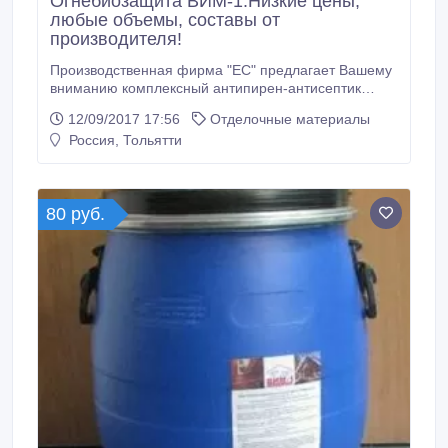
Огнебиозащита ВИМ-1.Низкие цены,
любые объемы, составы от
производителя!
Производственная фирма "ЕС" предлагает Вашему
вниманию комплексный антипирен-антисептик
ВИМ-1. ВИМ-1 - составы нового поколения !
12/09/2017 17:56
Отделочные материалы
Обработанная конструкция защищена от
Россия, Тольятти
возгорания, гниения, плесени, почернения и
насекомых-вредителей. Состав предназначен для
внутренней и наружной обработки жилых и нежилых
помещений при температуре воздуха от -20 °С до
80 руб.
50 °С.