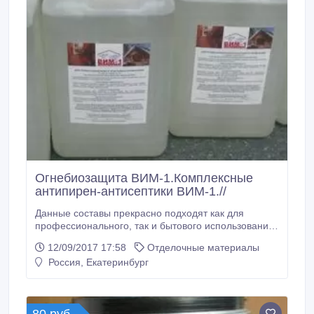
Огнебиозащита ВИМ-1.Комплексные
антипирен-антисептики ВИМ-1.//
Данные составы прекрасно подходят как для
профессионального, так и бытового использования.
Комплексный антипирен-антисептик ВИМ-1
12/09/2017 17:58
Отделочные материалы
предназначен для огнебиозащитной обработки
Россия, Екатеринбург
древесины и изделий на её основе способом
поверхностной пропитки. Обработанная
конструкция защищена от возгорания, гниения,
плесени, почернения и насекомых-вредителей.