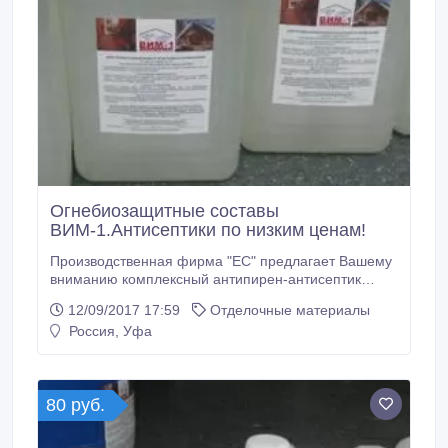
Огнебиозащитные составы
ВИМ-1.Антисептики по низким ценам!
Производственная фирма "ЕС" предлагает Вашему
вниманию комплексный антипирен-антисептик
ВИМ-1. ВИМ-1 - составы нового поколения ! Данные
12/09/2017 17:59
Отделочные материалы
составы прекрасно подходят как для
Россия, Уфа
профессионального, так и бытового использования.
Комплексный антипирен-антисептик ВИМ-1
предназначен для огнебиозащитной обработки
древесины и изделий на её основе способом
80 руб.
поверхностной пропитки.