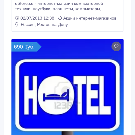
uStore.su - интернет-магазин компьютерной
техники: ноутбуки, планшеты, компьютеры,
моноблоки, телевизоры. Сайт http://ustore.su/
02/07/2013 12:38
Акции интернет-магазинов
Телефон (863) 279-77-32 Почта support@ustore.su
Россия, Ростов-на-Дону
Оплата - наличный расчет и безналичный расчет
для юридических лиц. Адрес: г. Ростов-на-Дону,
проспект Стачки, .
690 руб.