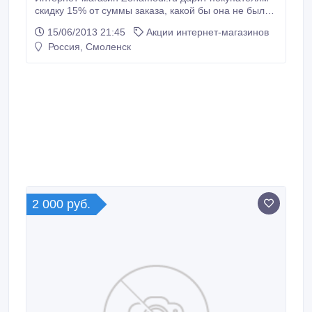
скидку 15% от суммы заказа, какой бы она не была!
При заказе указывайте код скидочного купона
15/06/2013 21:45
Акции интернет-магазинов
383640913937 Зона Моды – это посредник между
Россия, Смоленск
вами и оптовыми площадками Китая! Доставка
АБСОЛЮТНО бесплатна, вы оплачиваете только
стоимость товара..
2 000 руб.