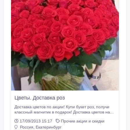
Цветы. Доставка роз
Доставка цветов по акции! Купи букет роз, получи
классный магнитик в подарок! Доставка цветов на
дом бесплатно!!! Низкие цены! Напрямую от
17/09/2013 15:17
Прочие акции и скидки
производителей! Высокое качество! Гарантия на
Россия, Екатеринбург
цветы! Звони! телефон: +79617754475 веб-сайт: