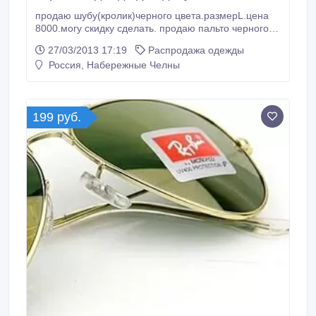
продаю шубу(кролик)черного цвета.размерL.цена
8000.могу скидку сделать. продаю пальто черного
цвета с мехом.мех отстегивается.новое.ни разу не
27/03/2013 17:19
Распродажа одежды
одевала.фирма ZAAL.этикетка есть!!!цену могу
Россия, Набережные Челны
скинуть!!!размер M. сапоги замшевые.черные до
колен.ни разу не одевала.покупала за 1500.отдам
за 1000 руб.можно прийти померить.
199 руб.