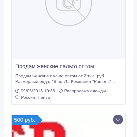
Продам женские пальто оптом
Продам женские пальто оптом от 2 тыс. руб.
Размерный ряд с 48 по 70. Компания "Рашель"
представляет на российском рынке модную
09/06/2013 10:38
Распродажа одежды
верхнюю одежду. Наша компания создает
Россия, Пенза
коллекции верхней женской одежды, внимательно
отслеживая тенденции мировой моды, но адатируя
их под вкусы и предпочтения наших российских
женщин.
500 руб.