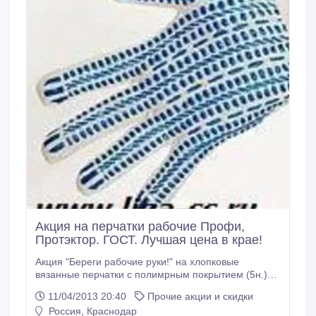
Акция на перчатки рабочие Профи,
Протэктор. ГОСТ. Лучшая цена в крае!
Акция "Береги рабочие руки!" на хлопковые
вязанные перчатки с полимрным покрытием (5н.)
пятиниточной вязки снизились цены: 7, 5 класс-
11/04/2013 20:40
Прочие акции и скидки
Профи- цена опта- 9, 50 рублей; 10 класс-
Россия, Краснодар
Протэктор- цена - 10, 00 рублей. Цены с учетом