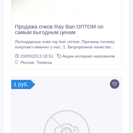
Продажа очков Ray Ban ОПТОМ по
самым выгодным ценам
Легендарные очки ray ban оптом. Причины почему
покупают именно у нас: 1. Безупречное качество
очков. 2. Гарантия возврата денег или замены
19/03/2013 18:51
Акции интернет-магазинов
товара. 3. Бесплатная доставка по РФ. 4. Наши
Россия, Тюмень
цены конкуренты с ценами Китая, только доставка
гораздо быстрее у нас. 5. Индивидуальный подход
не на словах а на деле.
1 руб.