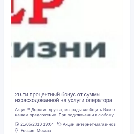
20-ти процентный бонус от суммы
израсходованной на услуги оператора
Акция!!! Дорогие друзья, мы рады сообщить Вам о
нашем предложение. При подключении к любому
тарифу оператора или к корпоративному тарифу,
21/05/2013 19:04
Акции интернет-магазинов
Вы сможете получить 20-ти процентный бонус от
Россия, Москва
суммы израсходованной на услуги оператора по