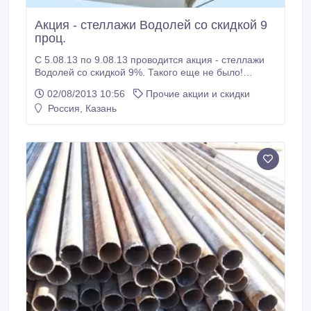
Акция - стеллажи Водолей со скидкой 9
проц.
С 5.08.13 по 9.08.13 проводится акция - стеллажи
Водолей со скидкой 9%. Такого еще не было!
Успейте приобрести торговое оборудование по
02/08/2013 10:56
Прочие акции и скидки
ОЧЕНЬ выгодным ценам!!! 8927-461-02-51 - Ринат.
Россия, Казань