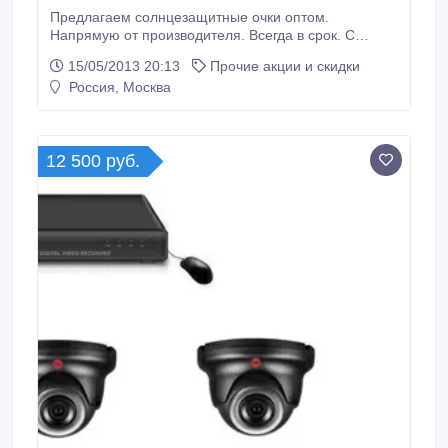
Предлагаем солнцезащитные очки оптом.
Напрямую от производителя. Всегда в срок. С
доставкой по всему ЦФО. Подбираем ассортимент
15/05/2013 20:13
Прочие акции и скидки
специально под Ваши цели, консультируем и
Россия, Москва
помогаем продать много и быстро! Акция: при
заказе от 50 тысяч рублей – скидка 20% на всю
продукцию! Успей!.
12 500 руб.