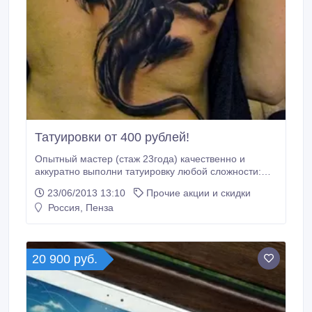
Татуировки от 400 рублей!
Опытный мастер (стаж 23года) качественно и
аккуратно выполни татуировку любой сложности:
-Художественное тату -Цветная, чёрно белая тату
23/06/2013 13:10
Прочие акции и скидки
-Перекрытие партаков, шрамов, коррекция
Россия, Пенза
-Афоризмы и высказывания, имена на всех языках
мира -3D тату -Разработка индивидуальных эскизов
У нас всегда можно получить профессиональную
консультацию от мастера БЕСПЛАТНО! В работе
20 900 руб.
используются только стерильные и одноразовые
инструменты! Акция!!! На объёмное тату скидка 40%
Наш адрес: ул Куйбышева 4«б» тел 241551.