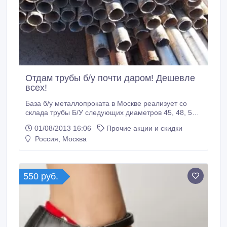
Отдам трубы б/у почти даром! Дешевле
всех!
База б/у металлопроката в Москве реализует со
склада трубы Б/У следующих диаметров 45, 48, 51,
57, 60, 76, 89, 102, 108, 114, 127мм на столбы,
01/08/2013 16:06
Прочие акции и скидки
ворота, заборы, арки и другой Б/У металлопрокат
Россия, Москва
для различных целей.Самые низкие розничные
цены от 1 метра до тонны.Оптовикам серьезные
скидки.Хорошее качество и постоянно.
550 руб.