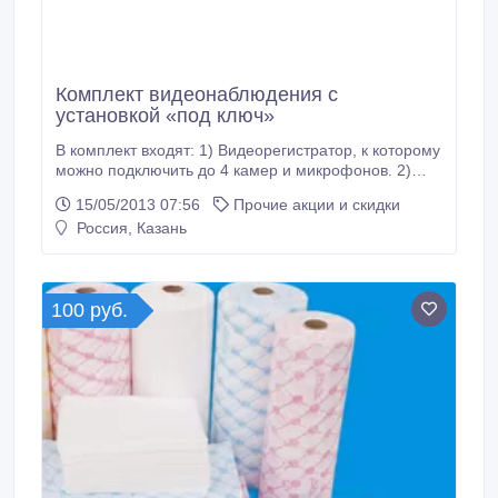
Комплект видеонаблюдения с
установкой «под ключ»
В комплект входят: 1) Видеорегистратор, к которому
можно подключить до 4 камер и микрофонов. 2)
Жесткий диск для сохранения информации. 3) Две
15/05/2013 07:56
Прочие акции и скидки
купольных цветных камеры для установки в
Россия, Казань
помещении. 4) Миниатюрный микрофон. 5) Блок
питания для камер и микрофона. 6) Провода и
разъемы для подключения.
100 руб.