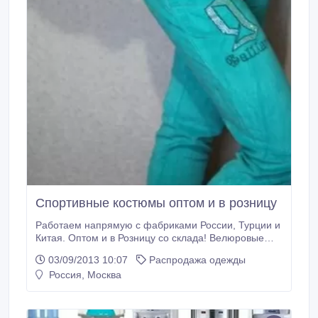
Cпортивные костюмы оптом и в розницу
Работаем напрямую с фабриками России, Турции и
Китая. Оптом и в Розницу со склада! Велюровые
костюмы - Шанель, YSL, Гальяно, злой Микки Цвета
03/09/2013 10:07
Распродажа одежды
- серый, голубой, розовый, красный, коралл,
Россия, Москва
бирюза, черный, темно-синий, фуксия, малиновый,
синий, изумруд Размеры 42, 44, 46, 48, 50, 52 В
упаковке 5 шт. размерный ряд - одного цвета Мин
опт 10 шт.