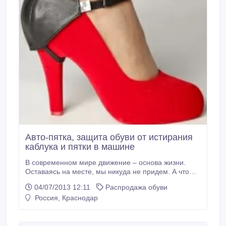
Авто-пятка, защита обуви от истирания
каблука и пятки в машине
В современном мире движение – основа жизни.
Оставаясь на месте, мы никуда не придем. А что
помогает нам двигаться? Автомобиль. Но любимая
04/07/2013 12:11
Распродажа обуви
обувь в нем портится так, что лучше бы ходили
Россия, Краснодар
пешком. Ведь каждому автомобилисту известно
насколько сильно стирается пятка и каблук. И тут уж
хоть переобувайся в обувь, которой не жалко.