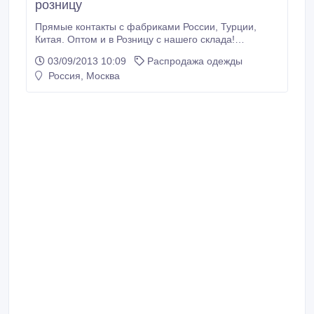
розницу
Прямые контакты с фабриками России, Турции,
Китая. Оптом и в Розницу с нашего склада!
Велюровые костюмы - Chanel, YSL, Гальяно, злой
03/09/2013 10:09
Распродажа одежды
Микки В наличии разные цвета на выбор - серый,
Россия, Москва
голубой, розовый, красный, коралл, бирюза,
черный, темно-синий, фуксия, малиновый, синий,
изумруд Доступны размеры 42, 44, 46, 48, 50, 52 В
каждой упаковке 5 шт.