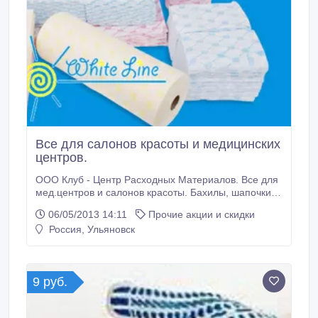
Все для салонов красоты и медицинских
центров.
ООО Клуб - Центр Расходных Материалов. Все для
мед.центров и салонов красоты. Бахилы, шапочки,
шприцы, перчатки, простыни, полотенца, салфетки,
06/05/2013 14:11
Прочие акции и скидки
пододеяльники, трусики, халаты, наволочки, маски,
Россия, Ульяновск
тапочки и др. Бахилы от 85 коп! Простыни от 3, 00
руб! Бесплатная доставка! 987-500 700-573
9020021210.
9 руб.