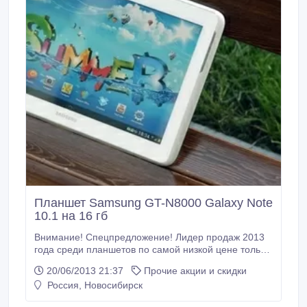
Планшет Samsung GT-N8000 Galaxy Note
10.1 на 16 гб
Внимание! Спецпредложение! Лидер продаж 2013
года среди планшетов по самой низкой цене только
у нас! Планшеты Samsung GT-N8000 Galaxy Note
20/06/2013 21:37
Прочие акции и скидки
10.1 на 16 гб. — новые! Цвета: белый и черный.
Россия, Новосибирск
Планшет Galaxy Note 10.1 на базе операционной
системы Android 4.0. Отлично подходит как для игр