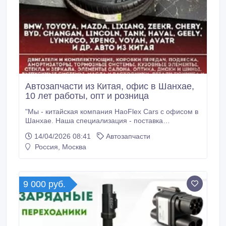
e34, e46, крылья для Фольксваген Гольф 3.
Автозапчасти из Китая, офис в Шанхае,
10 лет работы, опт и розница
"Мы - китайская компания HaoFlex Cars с офисом в
Шанхае. Наша специализация - поставка
автозапчастей в страны СНГ и Кавказа. Благодаря
14/04/2026 08:41
Автозапчасти
многолетней работе на китайском рынке и
Россия, Москва
сотрудничеству с производителями и поставщиками
мы можем предложить клиентам выгодные условия,
особенно при закупке крупных партий.
9 000 руб.