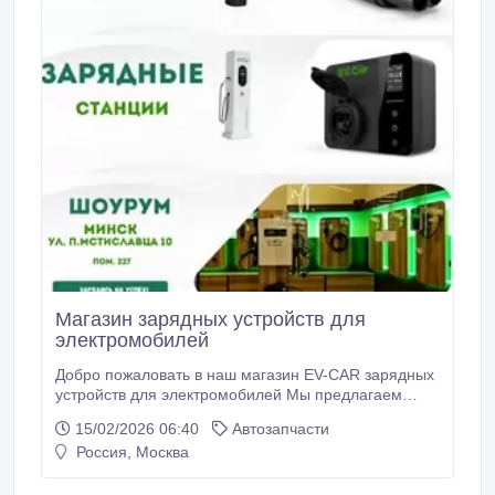
Магазин зарядных устройств для
электромобилей
Добро пожаловать в наш магазин EV-CAR зарядных
устройств для электромобилей Мы предлагаем
широкий ассортимент современных кабелей,
15/02/2026 06:40
Автозапчасти
зарядных устройств, станций, которые идеально
Россия, Москва
подойдут для вашего электромобиля. Наша цель —
сделать зарядку вашего авто простой, удобной и
доступной. В нашем магазине EV-CAR Вы найдете