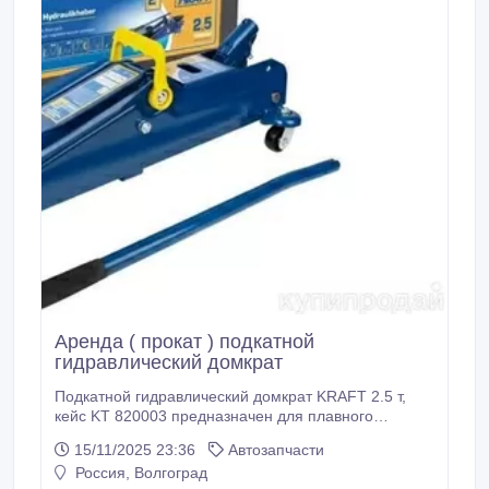
Аренда ( прокат ) подкатной
гидравлический домкрат
Подкатной гидравлический домкрат KRAFT 2.5 т,
кейс KT 820003 предназначен для плавного
поднятия автотранспорта на высоту до 385 мм.
15/11/2025 23:36
Автозапчасти
Благодаря длинной рукоятке операции можно
Россия, Волгоград
проводить стоя, и с минимальным приводным