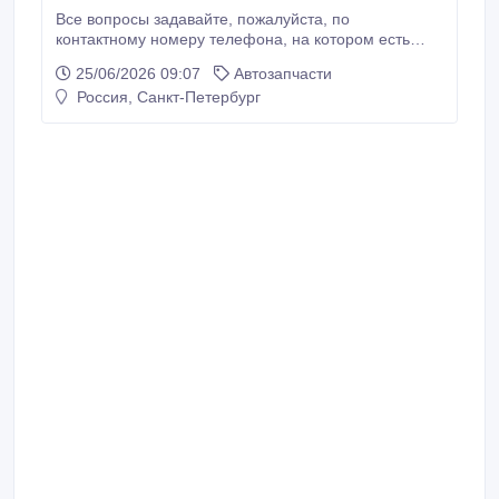
Все вопросы задавайте, пожалуйста, по
контактному номеру телефона, на котором есть
viber , whats app ДВЕРИ задние (новые)
25/06/2026 09:07
Автозапчасти
(подвышенные) для Ford Transit, ИЗ
Россия, Санкт-Петербург
СТЕКЛОПЛАСТИКА. Для автомобилей 1986 – 2000
года выпуска - дверь задняя Форд Транзит левая
под стекло (распашная) - дверь задняя на.