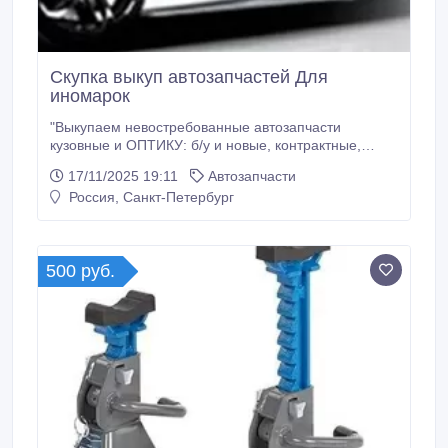
Скупка выкуп автозапчастей Для
иномарок
"Выкупаем невостребованные автозапчасти
кузовные и ОПТИКУ: б/у и новые, контрактные,
страховые, аналоги и оригиналы для иностранных
17/11/2025 19:11
Автозапчасти
автомобилей от 2010 года выпуска Крылья, капоты ,
Россия, Санкт-Петербург
двери, крышки багажника, фонари, фары, диски
колесные, пороги , зеркала и прочее Сами заберем,
Москва и Санкт-Петербург!".
500 руб.