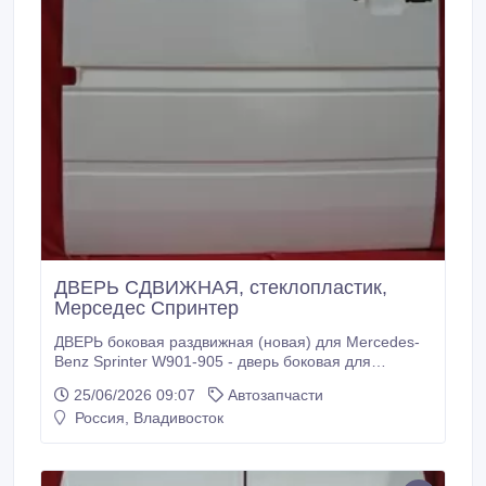
ДВЕРЬ СДВИЖНАЯ, стеклопластик,
Мерседес Спринтер
ДВЕРЬ боковая раздвижная (новая) для Mercedes-
Benz Sprinter W901-905 - дверь боковая для
мерседес спринтер 1995-2006 г.в. глухая - дверь
25/06/2026 09:07
Автозапчасти
боковая на мерседес спринтер 1995-2006 г.в. под
Россия, Владивосток
стекло На контактном номере телефона, есть viber ,
whats app Вступив в нашу группу в контакте
(написано на фото) Вы сможете согласовывать
цены и всегда будете в курсе всех новинок Дверь