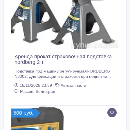
Аренда прокат страховочная подставка
nordberg 2 т
Подставка под машину регулируемаяNORDBERG
N3002. Для фиксации и страховки при поднятии
автомобиля, для выполнения ремонтных работ.
15/11/2025 23:39
Автозапчасти
Высота подхвата регулируется. В комплекте
Россия, Волгоград
резиновая насадка Безопасная фиксация
автомобиля, благодаря зубчатому механизму
фиксации штанги. Простота в эксплуатации.
Пластины.
500 руб.