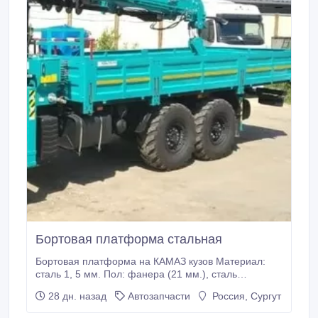
Бортовая платформа стальная
Бортовая платформа на КАМАЗ кузов Материал:
сталь 1, 5 мм. Пол: фанера (21 мм.), сталь
Основание борта изготовлено из трубы 60х30х2 В
28 дн. назад
Автозапчасти
Россия, Сургут
полной комплектации: инструментальный ящик,
брызговик, стремянка, передняя решетка, подножка