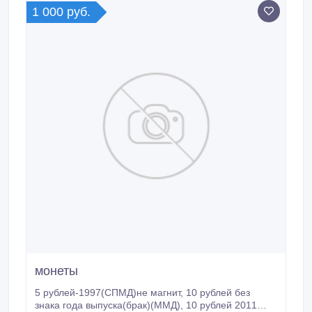
жетоны и медали и БЕСПЛАТНО оценивает их
1 000 руб.
стоимость.
монеты
5 рублей-1997(СПМД)не магнит, 10 рублей без
знака года выпуска(брак)(ММД), 10 рублей 2011