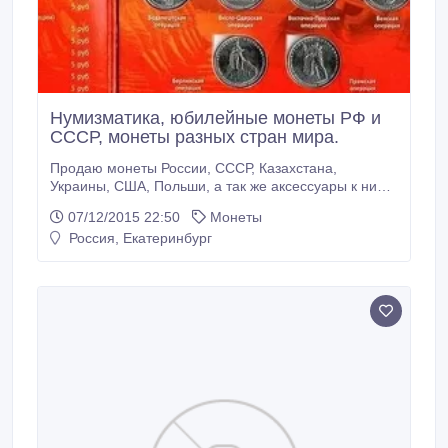
Нумизматика, юбилейные монеты РФ и
СССР, монеты разных стран мира.
Продаю монеты России, СССР, Казахстана,
Украины, США, Польши, а так же аксессуары к ним
(альбомы, лупы, весы и т.д.) Набор Бородино - 650
07/12/2015 22:50
Монеты
руб. Набор монет к 70-летию Победы - 1350 руб.
Россия, Екатеринбург
Министерства - 1330 руб. Набор юб.монет СССР
(68 шт) - 20900 руб. Монеты современной России и
не только; юбилейные монеты гвс,
биметаллические по лучшим ценам.