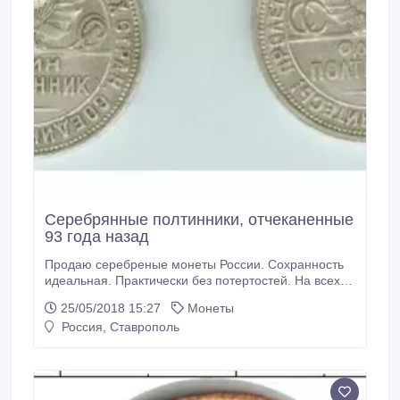
Серебрянные полтинники, отчеканенные
93 года назад
Продаю серебреные монеты России. Сохранность
идеальная. Практически без потертостей. На всех
монетах четко видно клеймо ПЛ на гурте. 5 монет
25/05/2018 15:27
Монеты
серебряные полтинники. 4 монеты 1922 г. и 1
Россия, Ставрополь
монета 1924 г. Продаю за все 7000 р. Пятигорск
9283497219, 9054413875.