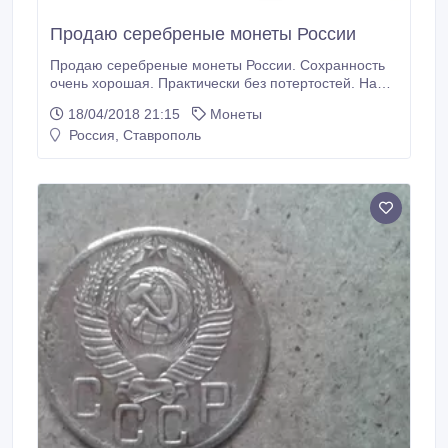
Продаю серебреные монеты России
Продаю серебреные монеты России. Сохранность
очень хорошая. Практически без потертостей. На
всех монетах четко видно клеймо ПЛ на гурте. 5
18/04/2018 21:15
Монеты
монет серебряные полтинники. 4 монеты 1922 г. и 1
Россия, Ставрополь
монета 1924 г. Продаю за все 8000 р. Пятигорск
9283497219 и 9054413875.