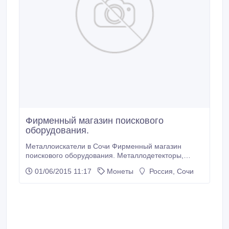
Фирменный магазин поискового
оборудования.
Металлоискатели в Сочи Фирменный магазин
поискового оборудования. Металлодетекторы,
поисковые катушки, магниты - есть все! Хороший
01/06/2015 11:17
Монеты
Россия, Сочи
выбор снаряжения и аксессуаров для поиска.
Гарантийный ремонт. Консультации специалистов..