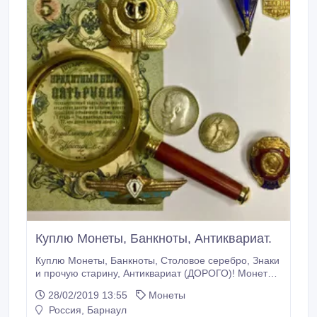
Куплю Монеты, Банкноты, Антиквариат.
Куплю Монеты, Банкноты, Столовое серебро, Знаки
и прочую старину, Антиквариат (ДОРОГО)! Монеты
и банкноты интересуют любые, иностранные,
28/02/2019 13:55
Монеты
современные в любом количестве . 89236417623-
Россия, Барнаул
Максим; 89039496254- Сергей. Фото и