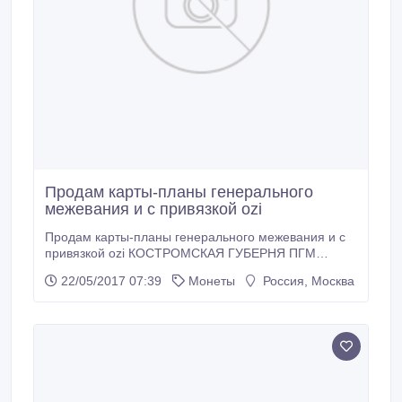
Продам карты-планы генерального
межевания и с привязкой ozi
Продам карты-планы генерального межевания и с
привязкой ozi КОСТРОМСКАЯ ГУБЕРНЯ ПГМ
Кологривский уезд 2версты ПГМ Макарьевский уезд
22/05/2017 07:39
Монеты
Россия, Москва
2версты ПГМ Кадыевский уезд 2версты.
КАЗАНСКАЯ ГУБЕРНЯ ПГМ Царевококшайский уезд
2версты ПГМ Ядринский уезд 1 и 2версты ПГМ
Лаишевский уезд 2весты. КУРСКАЯ ГУБЕРНЯ ПГМ
Обоянский уезд 2версты ПГМ Фатежский уезд
1верста.