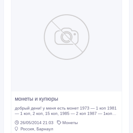
монеты и купюры
добрый дени! у меня есть монет 1973 — 1 коп 1981
— 1 коп, 2 коп, 15 коп, 1985 — 2 коп 1987 — 1коп
1988 — 1 коп, 10 коп 1990 — 1 коп, 3 коп(3шт), 5
26/05/2014 21:03
Монеты
коп (3 шт), 1991 — 1 коп, 5 коп(2 шт), 10 коп(2шт),
Россия, Барнаул
1992 — 1 руб(20шт), 5 руб(3шт), 10 руб(3шт), 20 руб