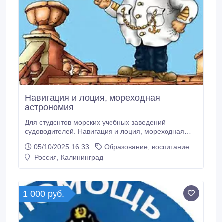
Навигация и лоция, мореходная
астрономия
Для студентов морских учебных заведений –
судоводителей. Навигация и лоция, мореходная
астрономия, математические основы
05/10/2025 16:33
Образование, воспитание
судовождения. Контрольные, задачи, тесты..
Россия, Калининград
1 000 руб.