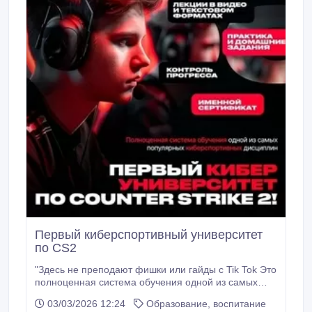
Первый киберспортивный университет
по CS2
"Здесь не преподают фишки или гайды с Tik Tok Это
полноценная система обучения одной из самых
популярных киберспортивных дисциплин Мы
03/03/2026 12:24
Образование, воспитание
формируем правильное мышление, развиваем