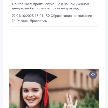
Приглашаем пройти обучение в нашем учебном
центре, чтобы получить права на трактор,
повышение квалификации Оформление по всей
04/10/2025 13:01
Образование, воспитание
России Обучение по категориям и
Россия, Ярославль
профессиям(квалификациям) Категория А1
Снегоходы, Квадроциклы Возраст получения с 16
лет Категория А2 Вездеходы, Багги, Болото ходы, .