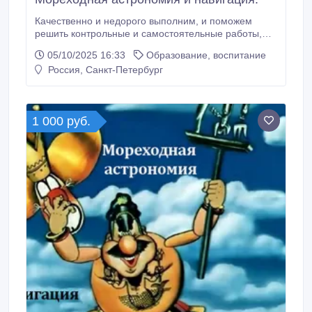
Качественно и недорого выполним, и поможем
решить контрольные и самостоятельные работы,
задачи по навигации, мореходной астрономии,
05/10/2025 16:33
Образование, воспитание
математическим основам судовождения..
Россия, Санкт-Петербург
1 000 руб.