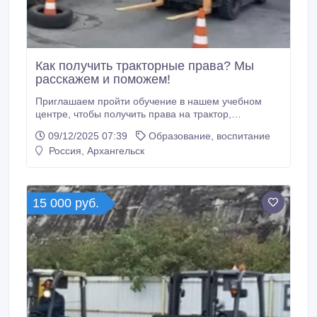
Как получить тракторные права? Мы
расскажем и поможем!
Приглашаем пройти обучение в нашем учебном
центре, чтобы получить права на трактор,
повышение квалификации Оформление по всей
09/12/2025 07:39
Образование, воспитание
России Обучение по категориям и
Россия, Архангельск
профессиям(квалификациям) Категория А1
Снегоходы, Квадроциклы Возраст получения с 16
лет Категория А2 Вездеходы, Багги, Болото ходы, .
15 000 руб.