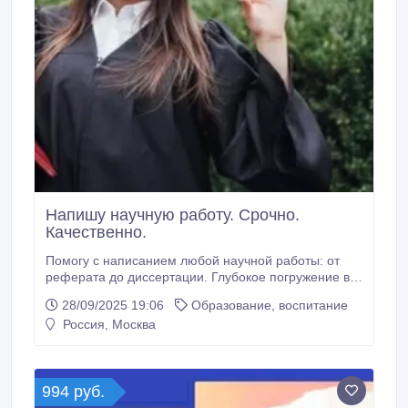
Напишу научную работу. Срочно.
Качественно.
Помогу с написанием любой научной работы: от
реферата до диссертации. Глубокое погружение в
тему, актуальные источники, строгое оформление
28/09/2025 19:06
Образование, воспитание
по ГОСТ и Вашим методичкам. Гарантия высокой
Россия, Москва
уникальности и защиты. Обсудим детали в личных
сообщениях! Доступные цены!Свяжитесь для
консультации..
994 руб.