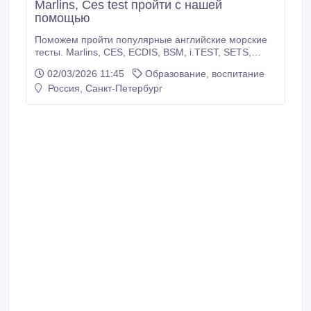
Marlins, Ces test пройти с нашей
помощью
Поможем пройти популярные английские морские
тесты. Marlins, CES, ECDIS, BSM, i.TEST, SETS,
SETS+ и другие морские тесты. Проходим по
02/03/2026 11:45
Образование, воспитание
удалённым контролем на платформах Seagull,
Россия, Санкт-Петербург
v.ships, и других. Звоните и пишите в любой
мессенджер..