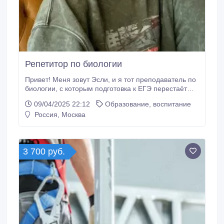
Репетитор по биологии
Привет! Меня зовут Эсли, и я тот преподаватель по
биологии, с которым подготовка к ЕГЭ перестаёт
быть пыткой. Мне 24 года, и я в репетиторстве — с
09/04/2025 22:12
Образование, воспитание
17. Как только сдала ЕГЭ в 2018 году (88 баллов,
Россия, Москва
хотела 90+ — да, я знаю, как это обидно), сразу
начала помогать другим. Тогда и поняла: дело не
только в знаниях, но и в том, чтобы убрать стресс,
тревогу и привести мозги в рабочее состояние.
3 700 руб.