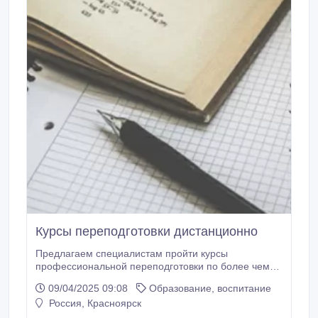
Курсы переподготовки дистанционно
Предлагаем специалистам пройти курсы
профессиональной переподготовки по более чем
60 направлениям. Длительность обучения
09/04/2025 09:08
Образование, воспитание
варьируется от 260 до 540 часов. Программы
Россия, Красноярск
переподготовки доступны на базе высшего
образования и проводятся в дистанционном