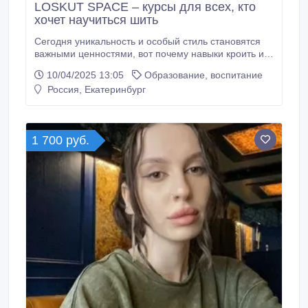
LOSKUT SPACE – курсы для всех, кто
хочет научиться шить
Сегодня уникальность и особый стиль становятся
важными ценностями, вот почему навыки кроить и
шить добротные и эффектные предметы гардероба
10/04/2025 13:05
Образование, воспитание
своими руками открывает безграничные горизонты
Россия, Екатеринбург
для самовыражения. Онлайн-школа LOSKUT
SPACE предоставляет прекрасную возможность
окунуться в мир моды и текстиля, приглашая на
обучение новичков и мастеров, которые хотят
1 700 руб.
получить абсолютно новые навыки в профессии.