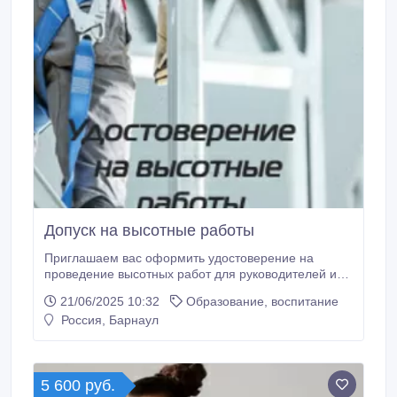
Допуск на высотные работы
Приглашаем вас оформить удостоверение на
проведение высотных работ для руководителей и
сотрудников компаний первой, второй и третьей
21/06/2025 10:32
Образование, воспитание
групп. Стоимость услуг варьируется от 3700 до 4700
Россия, Барнаул
рублей, в зависимости от группы. Вся процедура
осуществляется дистанционно и занимает
минимальное время. Для оформления
удостоверения на проведение высотных работ
5 600 руб.
требуется минимальный пакет документов.