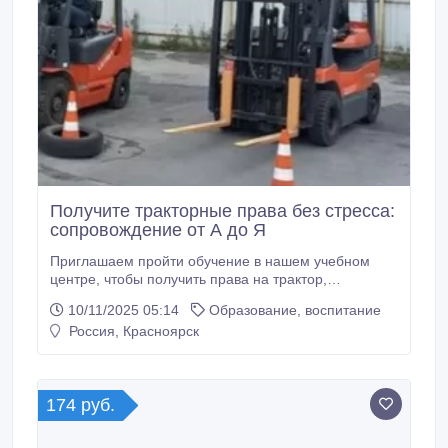
Получите тракторные права без стресса:
сопровождение от А до Я
Приглашаем пройти обучение в нашем учебном
центре, чтобы получить права на трактор,
повышение квалификации Оформление по всей
10/11/2025 05:14
Образование, воспитание
России Обучение по категориям и
Россия, Красноярск
профессиям(квалификациям) Категория А1
Снегоходы, Квадроциклы Возраст получения с 16
лет Категория А2 Вездеходы, Багги, Болото ходы, .
174 руб.