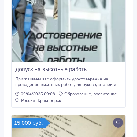
Допуск на высотные работы
Приглашаем вас оформить удостоверение на
проведение высотных работ для руководителей и
сотрудников компаний первой, второй и третьей
09/04/2025 09:08
Образование, воспитание
групп. Стоимость услуг варьируется от 3700 до 4700
Россия, Красноярск
рублей, в зависимости от группы. Вся процедура
осуществляется дистанционно и занимает
минимальное время. Для оформления
удостоверения на проведение высотных работ
15 000 руб.
требуется минимальный пакет документов.