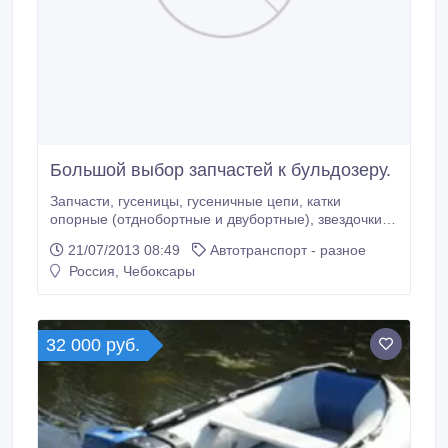
Большой выбор запчастей к бульдозеру.
Запчасти, гусеницы, гусеничные цепи, катки
опорные (отднобортные и двубортные), звездочки,
направляющие колеса, колеса ведущие для
21/07/2013 08:49
Автотранспорт - разное
промышленных, сельскохозяйственных гусеничных,
Россия, Чебоксары
трелевочных тракторов Т-70, ДТ-75, Т-130, Т-150,
Т-170, т-4, ТДТ-55, ТТ-4, Т-402, Т-150, ВТ-100,
ВТ-150, ДТ-175 и экскаваторов.
32 000 руб.