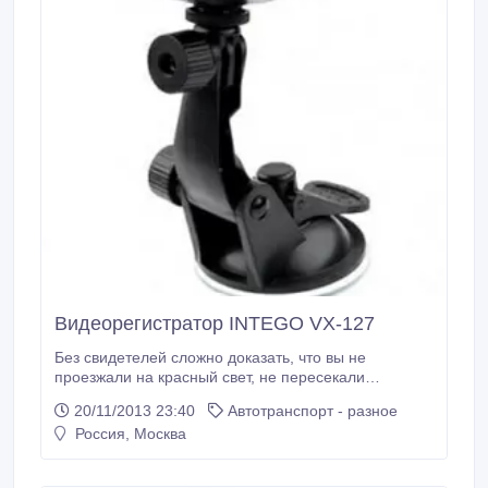
Видеорегистратор INTEGO VX-127
Без свидетелей сложно доказать, что вы не
проезжали на красный свет, не пересекали
сплошную линию, не превышали скорость. Вот
20/11/2013 23:40
Автотранспорт - разное
здесь и поможет видеорегистратор, который
Россия, Москва
запишет все, что происходит на дороге. NTEGO VX-
127A видеорегистратор сочитающий в себе
доступную цену и высокое качество записи.