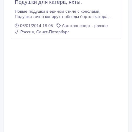
Подушки для катера, яхты.
Новые подушки в едином стиле с креслами.
Подушки точно копируют обводы бортов катера,
яхты. Поролон повышенной плотности и
06/01/2014 18:05
Автотранспорт - разное
влагостойкости, кожзам и другие материалы
Россия, Санкт-Петербург
различной расцветки и текстуры. Крепление на
основание в зависимости от особенностей катера и
пожелания заказчика.Доставка по России
транспортной компанией.