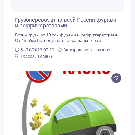
Грузоперевозки по всей России фурами
и рефрижераторами
Возим грузы от 10 тон фурами и рефрижераторами.
От 45 р/км Вы получаете, обращаясь к нам: -
Пунктуальность. Соблюдение жёсткого графика
31/10/2013 07:20
Автотранспорт - разное
доставки. - Безопасность. Несём материальную
Россия, Тюмень
ответственность за Ваш груз. - Информированность.
Сообщаем о местонахождении груза при каждом
вашем запросе. - Удобство.