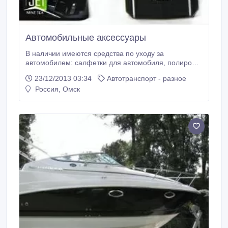
Автомобильные аксессуары
В наличии имеются средства по уходу за
автомобилем: салфетки для автомобиля, полироль
для пластика, влажные салфетки для стекол и
23/12/2013 03:34
Автотранспорт - разное
зеркал; средство для размораживания замков.
Россия, Омск
Освежители воздуха в ассортименте. Щетки для
очистки снега с автомобиля..