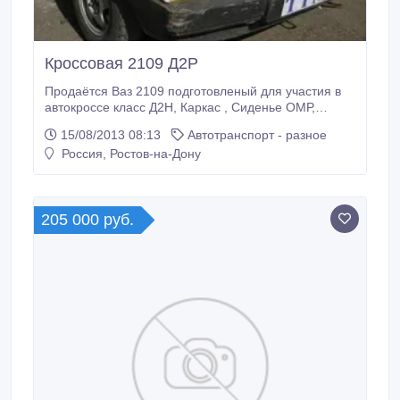
Кроссовая 2109 Д2Р
Продаётся Ваз 2109 подготовленый для участия в
автокроссе класс Д2Н, Каркас , Сиденье ОМР,
ремни Sparco, двигатель 1500 карбюратор, коробка
15/08/2013 08:13
Автотранспорт - разное
4.9 пара, блокировка Цена 70т.р Плюс подкат с
Россия, Ростов-на-Дону
поворотной платформой.. на трассе держится
устойчиво.. ездил 110 с погружиной девяткой идёт
как влитой цена 20 т.
205 000 руб.