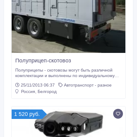
Полуприцеп-скотовоз
Полуприцепы - скотовозы могут быть различной
комплектации и выполнены по индивидуальному
заказу. На шасси устанавливается кузов полностью
25/11/2013 06:37
Автотранспорт - разное
из алюминиевого антикоррозийного сплава.
Россия, Белгород
Полуприцепы оснащаются пневматической
подвеской с различными видами осей :
стационарными, поворотными
самоустанавливающимися, с системой
1 520 руб.
принудительного поворота .