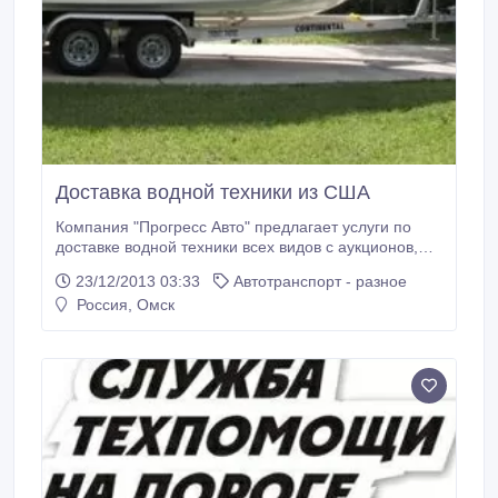
Доставка водной техники из США
Компания "Прогресс Авто" предлагает услуги по
доставке водной техники всех видов с аукционов,
дилерских стоянок и от частных продавцов в США.
23/12/2013 03:33
Автотранспорт - разное
Огромный ассортимент техники. Наша компания
Россия, Омск
предоставляет доставку автомобилей в Омскую,
Новосибирскую и Тюменскую области. Мы
работаем с физическими и юридическими лицами.