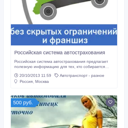
Российская система автострахования
Российская система автострахования предлагает
полезную информацию для тех, кто собирается
покупать КАСКО, ОСАГО или Зеленую карту на
20/10/2013 11:59
Автотранспорт - разное
автомобиль. Есть скидка от РСА, можете
Россия, Москва
воспользоваться. По КАСКО можно сэкономить до
60%. По ОСАГО до 50% + бесплатная доставка.
Чтобы активировать скидку, зайдите на портал по
ссылке http://ru-polis.
500 руб.