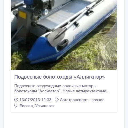
Подвесные болотоходы «Аллигатор»
Подвесные вездеходные лодочные моторы-
болотоходы “Аллигатор”. Новые четырехтактные
ПЛМ от 32 000 руб.(за мотор мощностью 6, 5 л.с.).
16/07/2013 12:33
Автотранспорт - разное
Возможно применение как в обычных условиях, так
Россия, Ульяновск
и на мелководье, в болотах и т.д. Аналог Go-Devil,
Beavertail и т.д..