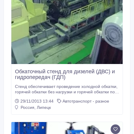
Обкаточный стенд для дизелей (ДВС) и
гидропередач (ГДП)
Стенд обеспечивает проведение холодной обкатки,
горячей обкатки без нагрузки и горячей обкатки под
нагрузкой дизельного двигателя мощностью более
29/11/2013 13:44
Автотранспорт - разное
300кВт. • Режимы обкатки - 10%, 25%, 75%, 100%
Россия, Липецк
загрузки дизельного двигателя • Гашение
тормозного момента путем рекуперации энергии
торможения (передача.