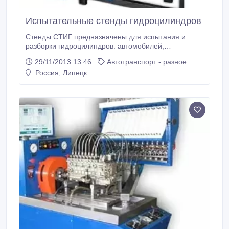
Испытательные стенды гидроцилиндров
Стенды СТИГ предназначены для испытания и
разборки гидроцилиндров: автомобилей,
тепловозов, тракторов, бульдозеров, экскаваторов и
29/11/2013 13:46
Автотранспорт - разное
другой дорожно-строительной техники и подъемно-
Россия, Липецк
транспортного оборудования. Стенды могут быть
оборудованы стапелем для испытания на
продольную устойчивость штока гидроцилиндра и
автоматической компьютерной системой
управления и регистрации параметров и
изготовлены по техническому заданию Заказчика по
ГОСТ 18464 -96 "Гидроцилиндры.