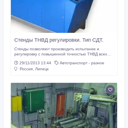
Стенды ТНВД регулировки. Тип СДТ.
Стенды позволяют производить испытание и
регулировку с повышенной точностью ТНВД всех
отечественных производителей рядных, V-образных
29/11/2013 13:44
Автотранспорт - разное
ТНВД, ТНВД распределительного типа с
Россия, Липецк
автономной и принудительной системой смазки и
основных зарубежных: "BOSCH", "LUCAS", "ZEXEL",
"NIPPON-DENSO".