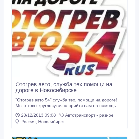
Отогрев авто, служба тех.помощи на
дороге в Новосибирске
"Отогрев авто 54" служба тех. помощи на дороге!
Мы готовы круглосуточно прийти вам на помощь . У
нас более 40-ка экипажей, а это значит , мы
20/12/2013 09:08
Автотранспорт - разное
приедем в течении 30 мин. Большой опыт : более 5-
Россия, Новосибирск
ти лет. Услуги: 1-Отогрев двигателя автомобиля
тепловой пушкой; 2- Отогрев выхлопной системы
автомобиля; 3- Прокаливание залитых свечей