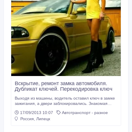
Вскрытие, ремонт замка автомобиля.
Дубликат ключей. Перекодировка ключ
Выходя из машины, водитель оставил ключ в замке
зажигания, а двери заблокировались. Знакомая
история? Такое может случиться не только с
17/09/2013 10:07
Автотранспорт - разное
женщиной-блондинкой за рулём. Неприятности
Россия, Липецк
могут поджидать и бывалого водителя. Выход –
достать второй ключ и открыть автомобиль. А если
вы в данный момент далеко от дома? Если второй