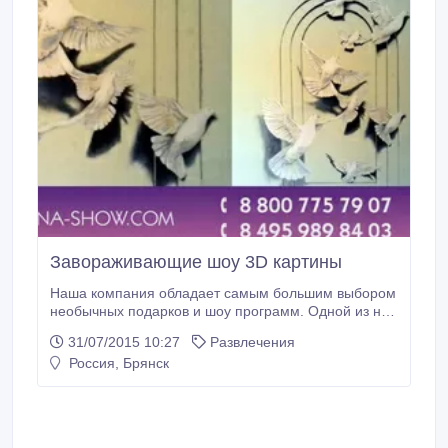
Завораживающие шоу 3D картины
Наша компания обладает самым большим выбором
необычных подарков и шоу программ. Одной из них
является 3Dкартины. Необычный эффект и новые
31/07/2015 10:27
Развлечения
эмоции вот что даст Вам картина в формате
Россия, Брянск
3D.Даже самая обычная картина в этом стиле даст
вам ощущение чего то неповторимого и
фантастического. Мир 3D способен увлечь Вас
своей глубиной и реальностью, расширьте границы
своих поверхностей и вы увидите новый мир за его