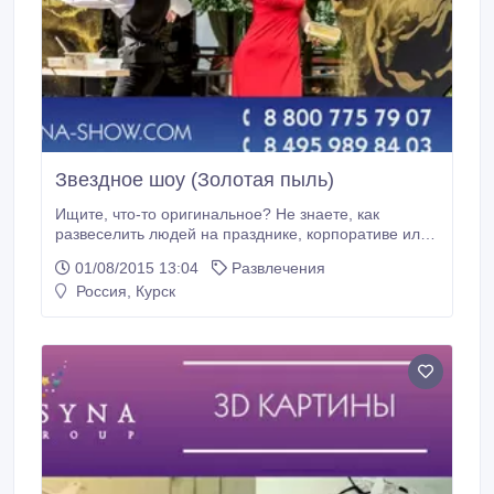
Звездное шоу (Золотая пыль)
Ищите, что-то оригинальное? Не знаете, как
развеселить людей на празднике, корпоративе или
вечеринке? Компания “Galisyna Art Group” поможет
01/08/2015 13:04
Развлечения
Вам. Звездное шоу – станет изюминкой Вашего
Россия, Курск
праздника. Танцующий художник, который лёгким
взмахом руки превратит холст в чудесное творение
– портрет или логотип компании, нарисованный
золотой пылью.