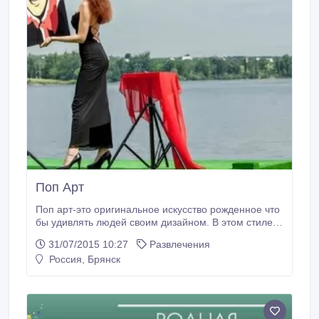
Поп Арт
Поп арт-это оригинальное искусство рожденное что
бы удивлять людей своим дизайном. В этом стиле
больше ярких красок, улыбок, счастья и ярких
31/07/2015 10:27
Развлечения
цветов. Удивите своих близких и друзей, сделайте
Россия, Брянск
им незабываемый подарок. Портрет в таком стиле
станет оригинальным и запоминающемся он
обрадует и скрасит любой праздник.