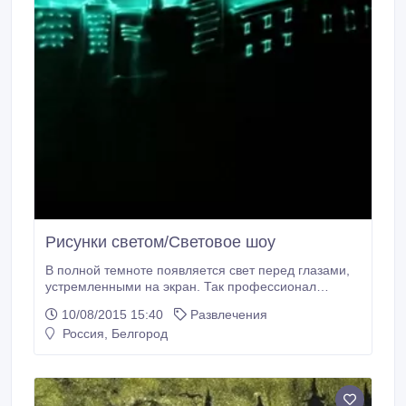
Рисунки светом/Световое шоу
В полной темноте появляется свет перед глазами,
устремленными на экран. Так профессионал
лазерной кисти от Galitsyna Art Group начинает
10/08/2015 15:40
Развлечения
воссоздавать заказанную вами историю, образ,
Россия, Белгород
логотип... любую фантазию. Переплетение мягких
лучей света глубоко проникает в душу, оставляя
незабываемое впечатление. Световое шоу
поистине для самых притязательных зрителей.