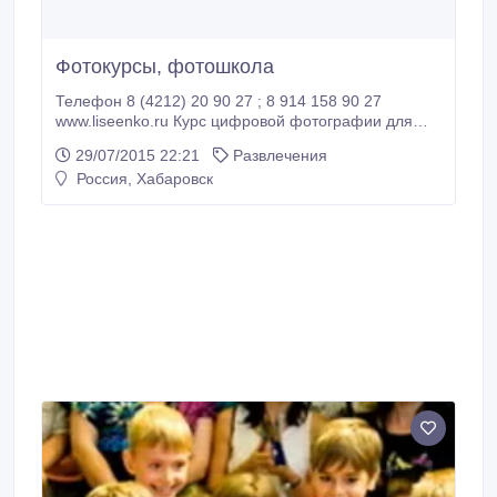
Фотокурсы, фотошкола
Телефон 8 (4212) 20 90 27 ; 8 914 158 90 27
www.liseenko.ru Курс цифровой фотографии для
начинающих. В процессе обучения приобретаются
29/07/2015 22:21
Развлечения
необходимые знания о фотографии и начальные
Россия, Хабаровск
навыки по технике фотосъемки. Фотошкола
находится на базе фотостудии. оснащена всем
необходимым оборудованием..