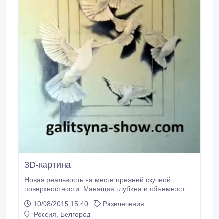
3D-картина
Новая реальность на месте прежней скучной
поверхностности. Манящая глубина и объемность
заставит остановиться и на миг замереть любого.
10/08/2015 15:40
Развлечения
Ведь мастерам студии Galitsyna Art Group
Россия, Белгород
подвластно раздвигать имеющееся пространство до