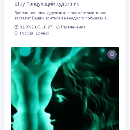
Шоу Танцующий художник
Зрелищное шоу художника с элементами танца,
заставит Ваших зрителей ненадолго побывать в
сказке. Свежая краска ложиться на танцующее
31/07/2015 10:27
Развлечения
полотно и сопровождает это всё необыкновенной
Россия, Брянск
красоты представление. Яркое незабываемое шоу
сделает ярким любой Ваш праздник. Не оставит
равнодушными никого из Вашего окружения.