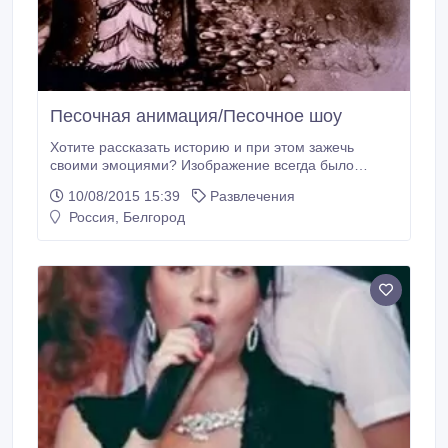
Песочная анимация/Песочное шоу
Хотите рассказать историю и при этом зажечь
своими эмоциями? Изображение всегда было
способом выполнить такую задачу, вызывая
10/08/2015 15:39
Развлечения
ассоциации и сопереживание. А песочная
Россия, Белгород
анимация непременно даст особый эффект,
недоступный другим видам графики. Мелкие
крупицы позволят тщательно детализировать
изображение и вовлечь в происходящее на экране.