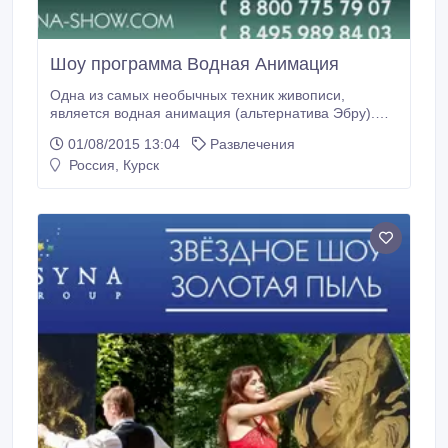
Шоу программа Водная Анимация
Одна из самых необычных техник живописи,
является водная анимация (альтернатива Эбру).
Водная анимация-это искусство рисования
01/08/2015 13:04
Развлечения
красками на воде. Уникальное шоу даст вам
Россия, Курск
возможность увидеть воду такой, какой вы её не
видели, она ещё никогда не была такой яркой.
Завораживающая сила воды, яркие краски,
хорошие эмоции - это то, что нужно на любой
вечеринке.