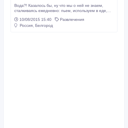
Вода?! Казалось бы, ну что мы о ней не знаем,
сталкиваясь ежедневно: пьем, используем в еде,
мокнем под проливным дождем, наслаждаемся
10/08/2015 15:40
Развлечения
купанием в море, зимой играем в снежки и по-
Россия, Белгород
детски радуемся мыльным пузырям. А художники
нашей Студии еще и рисуют. Просто красками на
обычной воде, да вот результат совсем непрост.