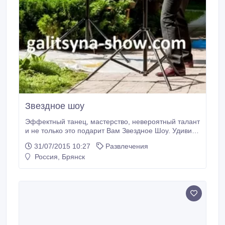
Звездное шоу
Эффектный танец, мастерство, невероятный талант
и не только это подарит Вам Звездное Шоу. Удивить
гостей и порадовать коллег Вам удастся как
31/07/2015 10:27
Развлечения
никогда. Яркость и сказочность этого шоу
Россия, Брянск
заключается в создании творческого шедевра,
зрителю виден только динамичный танец художника
рисующего невидимыми красками, а в конце
зрителей ждет неожиданный конец.