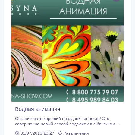
Водная анимация
Организовать хороший праздник непросто! Это
совершенно новый способ поделиться с близкими
яркими эмоциями и впечатлениями. Водная
31/07/2015 10:27
Развлечения
анимация-это невероятное зрелище, образованное