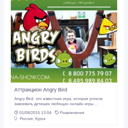
Аттракцион Angry Bird
Angry Bird- это известная игра, которая успела
завоевать детишек любящих онлайн игры.
Забавные птицы настолько полюбились игрокам,
01/08/2015 13:04
Развлечения
что дети часами не отрываются от мониторов. И
Россия, Курск
поэтому Мы предлагаем новую версию данной
игры, поиграть в Angry Bird вживую. Невероятные