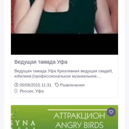
Ведущая тамада Уфа
Ведущая тамада Уфа Креативная ведущая свадеб,
юбилеев.(профессиональное музыкальное
сопровождение, вокал, индивидуальный сценарий).
05/08/2015 11:31
Развлечения
Мы сделаем Ваш праздник незабываемым
Россия, Уфа
Филиппова Юлия 89177563251.
https://vk.com/club86452888.