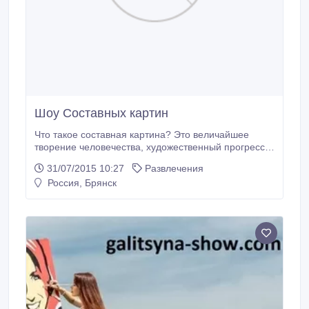
Шоу Составных картин
Что такое составная картина? Это величайшее
творение человечества, художественный прогресс-
это картина состоящая из нескольких
31/07/2015 10:27
Развлечения
частей(модерн-арт). Каждая часть этой картины
Россия, Брянск
пишется отдельно как кажется независимо друг от
друга, но в конце этого завораживающего шоу части
этих картин составляются и открывается настоящая
сущность задуманного.