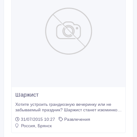
Шаржист
Хотите устроить грандиозную вечеринку или не
забываемый праздник? Шаржист станет изюминкой
на Вашем мероприятии. Он подарит Вам хорошее
31/07/2015 10:27
Развлечения
настроение и сделает любой праздник ярче,
Россия, Брянск
порадует Ваших гостей доброжелательными и
весёлыми карикатурами. А главное весёлая