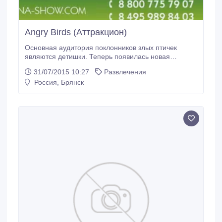
Angry Birds (Аттракцион)
Основная аудитория поклонников злых птичек
являются детишки. Теперь появилась новая
возможность оторвать Ваших малышей от
31/07/2015 10:27
Развлечения
мониторов- это игра Angry Birds, но только не та к
Россия, Брянск
которой они так привыкли не виртуальная, а
реальная. Это потрясающая возможность
пострелять с рогатки в реальности героями игры..