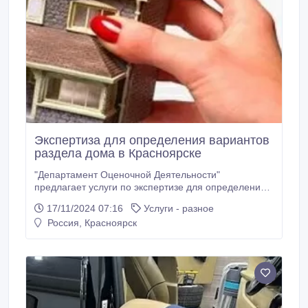
Экспертиза для определения вариантов
раздела дома в Красноярске
"Департамент Оценочной Деятельности"
предлагает услуги по экспертизе для определения
вариантов раздела дома. Наши эксперты помогут
17/11/2024 07:16
Услуги - разное
вам разработать оптимальные варианты раздела
Россия, Красноярск
жилого объекта между собственниками.
Преимущества экспертизы для определения
вариантов раздела дома: - Выдача экспертного
заключения - Оперативное проведение экспертизы
- Услуги для физических лиц - Оформление
документов - Консультация и экспертное
сопровождение Наши специалисты проводят