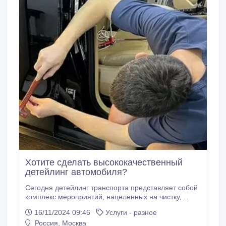
тщательный анализ и проверку состояния дома,
чтобы предоставить вам наиболее точные и
обоснованные варианты раздела.
Хотите сделать высококачественный
детейлинг автомобиля?
Сегодня детейлинг транспорта представляет собой
комплекс мероприятий, нацеленных на чистку,
восстановление и защиту поверхности авто, как
16/11/2024 09:46
Услуги - разное
снаружи, так и внутри. В результате мастерам
Россия, Москва
удается достичь идеального экстерьера и улучшить