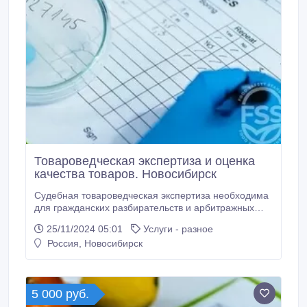
Товароведческая экспертиза и оценка
качества товаров. Новосибирск
Судебная товароведческая экспертиза необходима
для гражданских разбирательств и арбитражных
процессов, чтобы прикладывать соответствующие
25/11/2024 05:01
Услуги - разное
документы к доказательной базе и защитить права
Россия, Новосибирск
юридических и физических лиц. Грамотно провести
подобную экспертизу вам помогут наши опытные
специалисты. Мы можем провести товароведческую
экспертизу используя современное оборудование,
5 000 руб.
соответствующее требованиям законодательства
РФ.