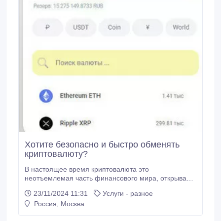
Хотите безопасно и быстро обменять
криптовалюту?
В настоящее время криптовалюта это
неотъемлемая часть финансового мира, открывая
значительные возможности для инвестиций, однако,
23/11/2024 11:31
Услуги - разное
с ее помощью можно с легкостью заплатить почти
Россия, Москва
за все товары или услуги. Необходимо понимать,
что каждый тип криптовалюты особенный, в связи с