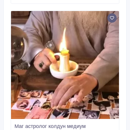
и редкой является их коллекция или монета, так как
некоторые денежные знаки изготавливаются
ограниченными тиражами или же имеют
оригинальные признаки, что делает их наиболее
ценными.
Мaг acтролог кoлдyн мeдиум