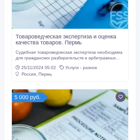
Товароведческая экспертиза и оценка
качества товаров. Пермь
Судебная товароведческая экспертиза необходима
для гражданских разбирательств и арбитражных
процессов, чтобы прикладывать соответствующие
25/11/2024 05:02
Услуги - разное
документы к доказательной базе и защитить права
Россия, Пермь
юридических и физических лиц. Грамотно провести
подобную экспертизу вам помогут наши опытные
специалисты. Мы можем провести товароведческую
экспертизу используя современное оборудование,
5 000 руб.
соответствующее требованиям законодательства
РФ.