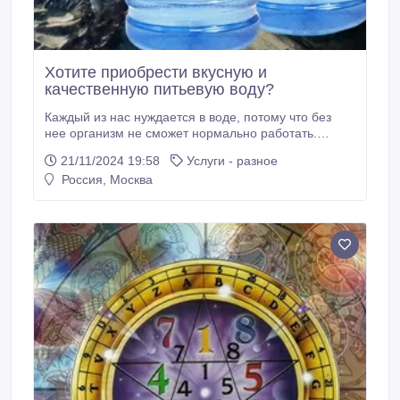
Хотите приобрести вкусную и
качественную питьевую воду?
Каждый из нас нуждается в воде, потому что без
нее организм не сможет нормально работать.
Употреблять воду из-под крана решение не очень
21/11/2024 19:58
Услуги - разное
верное, потому что подобная вода некачественная,
Россия, Москва
жесткая и содержит в себе очень много негативных
примесей. Лучшим решением является покупка
воды под заказ, потому что она очищенная,
высококачественная, безопасная для здоровья
человека и проходит длительную очистку,
фильтрацию и минерализацию.