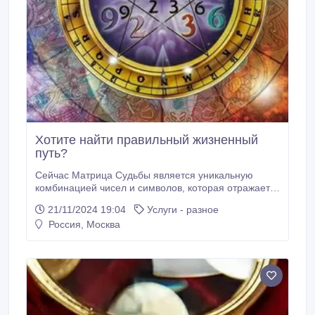
Хотите найти правильный жизненный
путь?
Сейчас Матрица Судьбы является уникальную
комбинацией чисел и символов, которая отражает
главные личностные черты, а также показывает
21/11/2024 19:04
Услуги - разное
возможные жизненные цели и пути человека. В
Россия, Москва
действительности, Матрица Судьбы помогает
раскрыть скрытые аспекты личности и черты
характера, мотивируя людей и давая им установки
в поведении.