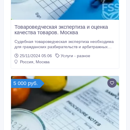
Товароведческая экспертиза и оценка
качества товаров. Москва
Судебная товароведческая экспертиза необходима
для гражданских разбирательств и арбитражных
процессов, чтобы прикладывать соответствующие
25/11/2024 05:06
Услуги - разное
документы к доказательной базе и защитить права
Россия, Москва
юридических и физических лиц. Грамотно провести
подобную экспертизу вам помогут наши опытные
специалисты. Мы можем провести товароведческую
экспертизу используя современное оборудование,
5 000 руб.
соответствующее требованиям законодательства
РФ.