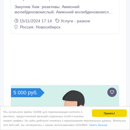
Закупим Хим. реактивы: Аммоний
молибденовокислый, Аммоний молибденовокислый,
Цинк гранулированный чда: Медь (2)сернокислая
15/11/2024 17:14
Услуги - разное
5водная:Натрий вольфрамовокислый, Церезин
Россия, Новосибирск
М-80Н, Аммоний персульфат (Китай), Аммоний
щавелевокислый, Глицерин чда в бутылках, Натрий
азотистокислый, Железо карбонильное осч, Барий
хлористый.
5 000 руб.
Мы используем файлы cookie для персонализации контента и
Принять!
рекламы, предоставления функций социальных сетей и анализа
нашего трафика. На сайте действует политика о неразглашении персональных данных. Используя
этот веб-сайт, вы соглашаетесь с нашим использованием coookies.
Узнать больше