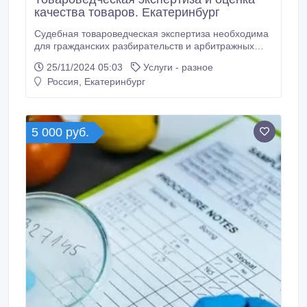
качества товаров. Екатеринбург
Судебная товароведческая экспертиза необходима
для гражданских разбирательств и арбитражных
процессов, чтобы прикладывать соответствующие
25/11/2024 05:03
Услуги - разное
документы к доказательной базе и защитить права
Россия, Екатеринбург
юридических и физических лиц. Грамотно провести
подобную экспертизу вам помогут наши опытные
специалисты. Мы можем провести товароведческую
экспертизу используя современное оборудование,
5 000 руб.
соответствующее требованиям законодательства
РФ.