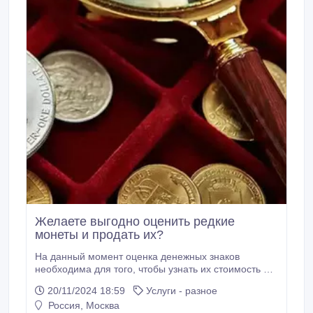
Желаете выгодно оценить редкие
монеты и продать их?
На данный момент оценка денежных знаков
необходима для того, чтобы узнать их стоимость на
коллекционном и антикварном рынке. Благодаря
20/11/2024 18:59
Услуги - разное
эту процессу коллекционеры, продавцы и
Россия, Москва
инвесторы прекрасно понимают, насколько ценной