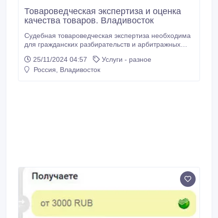
Товароведческая экспертиза и оценка
качества товаров. Владивосток
Судебная товароведческая экспертиза необходима
для гражданских разбирательств и арбитражных
процессов, чтобы прикладывать соответствующие
25/11/2024 04:57
Услуги - разное
документы к доказательной базе и защитить права
Россия, Владивосток
юридических и физических лиц. Грамотно провести
подобную экспертизу вам помогут наши опытные
специалисты. Мы можем провести товароведческую
экспертизу используя современное оборудование,
соответствующее требованиям законодательства
РФ.