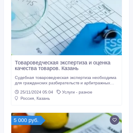
Товароведческая экспертиза и оценка
качества товаров. Казань
Судебная товароведческая экспертиза необходима
для гражданских разбирательств и арбитражных
процессов, чтобы прикладывать соответствующие
25/11/2024 05:04
Услуги - разное
документы к доказательной базе и защитить права
Россия, Казань
юридических и физических лиц. Грамотно провести
подобную экспертизу вам помогут наши опытные
специалисты. Мы можем провести товароведческую
экспертизу используя современное оборудование,
5 000 руб.
соответствующее требованиям законодательства
РФ.