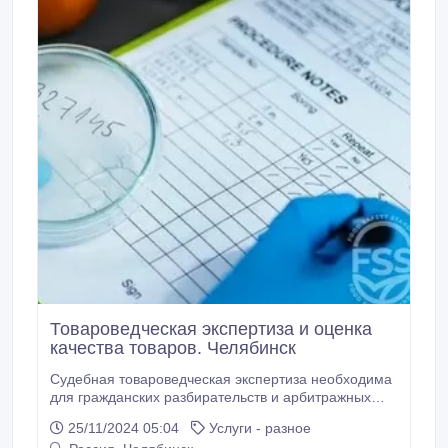
Товароведческая экспертиза и оценка
качества товаров. Челябинск
Судебная товароведческая экспертиза необходима
для гражданских разбирательств и арбитражных
процессов, чтобы прикладывать соответствующие
25/11/2024 05:04
Услуги - разное
документы к доказательной базе и защитить права