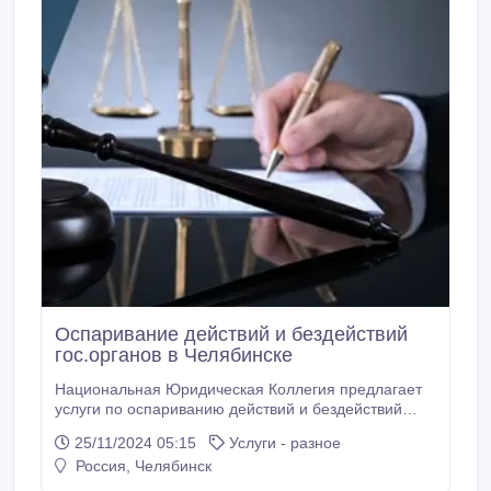
Оспаривание действий и бездействий
гос.органов в Челябинске
Национальная Юридическая Коллегия предлагает
услуги по оспариванию действий и бездействий
административных органов. Мы поможем вам
25/11/2024 05:15
Услуги - разное
защитить свои права и добиться справедливости.
Россия, Челябинск
Преимущества услуг по оспариванию действий и
бездействий административных органов: -