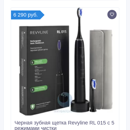
https://kem.revyline.ru/irrigatory/portativnyy_irrigator_r
evyline_rl_610_purple.
6 290 руб.
Черная зубная щетка Revyline RL 015 с 5
режимами чистки