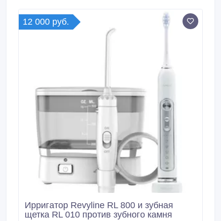
shchetki/elektricheskie/zvukovaya_zubnaya_schetka_r
evyline_rl_025_baby_yellow.
12 000 руб.
Ирригатор Revyline RL 800 и зубная
щетка RL 010 против зубного камня