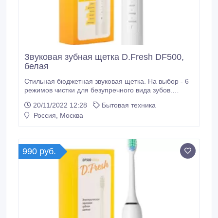
Звуковая зубная щетка D.Fresh DF500,
белая
Стильная бюджетная звуковая щетка. На выбор - 6
режимов чистки для безупречного вида зубов.
Таймер на 2 минуты помогает следить за временем
20/11/2022 12:28
Бытовая техника
чистки. На одной зарядке устройство работает
Россия, Москва
месяц. Сайт - https://dfresh.ru/index.php?
route=product/product&product_id=17.
990 руб.