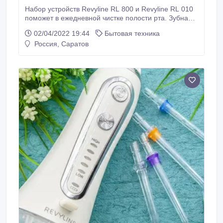
Набор устройств Revyline RL 800 и Revyline RL 010
поможет в ежедневной чистке полости рта. Зубная
щетка RL 010 размягчает налет, устраняет с
02/04/2022 19:44
Бытовая техника
поверхности зубов. Ирригатор RL 800 смывает
Россия, Саратов
остатки налета и укрепляет десны. Оба устройства
удобно брать с собой в поездки. В комплекте -
стильная сумка для перевозки ирригатора и футляр
для щетки.