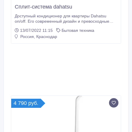
Сплит-система dahatsu
Доступный кондиционер для квартиры Dahatsu
on/off. Его современный дизайн и превосходные
характеристики приятно увидят вас. Используется
13/07/2022 11:15
Бытовая техника
для охлаждения и обогрева в межсезонье. Оснащен
Россия, Краснодар
качественным компрессор японского производства,
что означает не только точность в поддержании
установленной температуры, но и стабильную
долговечную работу.
4 790 руб.