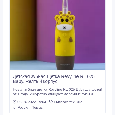
Детская зубная щетка Revyline RL 025
Baby, желтый корпус
Новая зубная щетка Revyline RL 025 Baby для детей
от 1 года. Аккуратно очищает молочные зубы и
массирует десны. В модели 4 режима работы, 3
03/04/2022 19:04
Бытовая техника
насадки с нейлоновыми щетинками. Устройство
Россия, Пермь
работает на батарейке. Сайт -
https://perm.revyline.ru/zubnye-