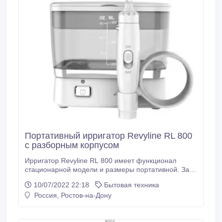
Портативный ирригатор Revyline RL 800
с разборным корпусом
Ирригатор Revyline RL 800 имеет функционал
стационарной модели и размеры портативной. За
пару минут можно разобрать корпус на части,
10/07/2022 22:18
Бытовая техника
сложить в сумку-чехол и отправиться в поездку.
Россия, Ростов-на-Дону
Ирригатор работает на аккумуляторе, который надо
заряжать раз в 14 дней. В наборе 7 насадок,
большой резервуар на 500 мл, кабель USB для