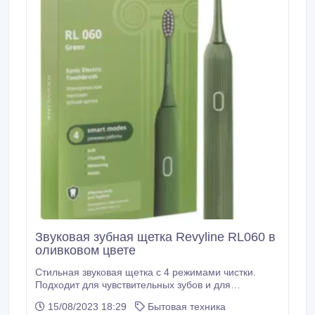
Звуковая зубная щетка Revyline RL060 в
оливковом цвете
Стильная звуковая щетка с 4 режимами чистки.
Подходит для чувствительных зубов и для
интенсивного очищения зубов. Аккумулятор требует
15/08/2023 18:29
Бытовая техника
подзарядку лишь раз в 120 дней. В комплекте - 3