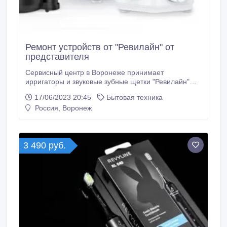
Ремонт устройств от "Ревилайн" от
представителя
Сервисный центр в Воронеже принимает
ирригаторы и звуковые зубные щетки "Ревилайн"
для ремонта. Быстро проводим диагностику,
17/06/2023 20:45
Бытовая техника
комплектующие в наличии! Выполняем ремонт
Россия, Воронеж
качественно и в обговоренные сроки. Звоните! Сайт
- https://vrn.revyline.ru/.
3 490 руб.