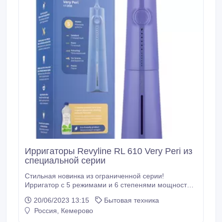
Ирригаторы Revyline RL 610 Very Peri из
специальной серии
Стильная новинка из ограниченной серии!
Ирригатор с 5 режимами и 6 степенями мощности
легко настраивать для ежедневной чистки. 2
20/06/2023 13:15
Бытовая техника
насадки в комплекте. Работает на одном заряде до
Россия, Кемерово
трех недель. Идеальный подарок для вас и ваших
близких! Сайт -