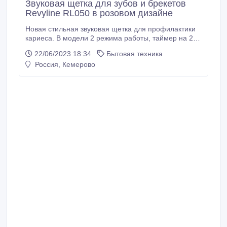
Звуковая щетка для зубов и брекетов
Revyline RL050 в розовом дизайне
Новая стильная звуковая щетка для профилактики
кариеса. В модели 2 режима работы, таймер на 2
минуты, 1 насадка в комплекте. Литий-ионный
22/06/2023 18:34
Бытовая техника
аккумулятор держит заряд пару недель. Сайт -
Россия, Кемерово
https://kem.revyline.ru/zubnye-
shchetki/elektricheskaya-zvukovaya-zubnaya-shyotka-
revyline-rl-050-ro.