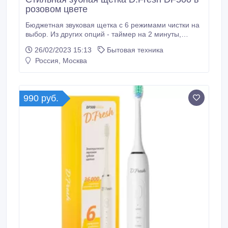
розовом цвете
Бюджетная звуковая щетка с 6 режимами чистки на
выбор. Из других опций - таймер на 2 минуты,
индикация режимов и уровня заряда. Достаточно
26/02/2023 15:13
Бытовая техника
заряжать раз в месяц. 2 сменные насадки - в
Россия, Москва
базовом наборе. Сайт - https://dfresh.ru/index.php?
route=product/product&product_id=18.
990 руб.