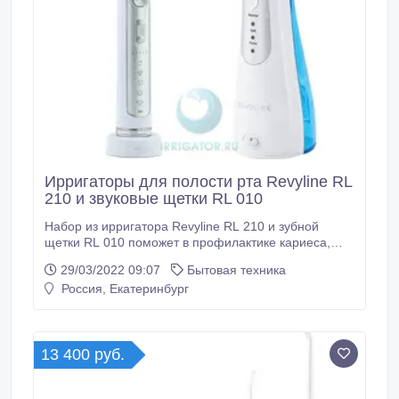
Ирригаторы для полости рта Revyline RL
210 и звуковые щетки RL 010
Набор из ирригатора Revyline RL 210 и зубной
щетки RL 010 поможет в профилактике кариеса,
пародонтита и пародонтоза. Зубная щетка Revyline
29/03/2022 09:07
Бытовая техника
RL 010 деликатно удаляет налет с зубов без вреда
Россия, Екатеринбург
для эмали. Компактный ирригатор смывает остатки
налета, укрепляет десны и очищает брекеты. Набор
можно преподнести в качестве подарка для
близкого человека.
13 400 руб.