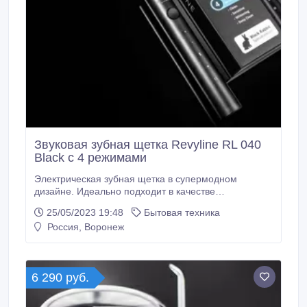
Звуковая зубная щетка Revyline RL 040
Black с 4 режимами
Электрическая зубная щетка в супермодном
дизайне. Идеально подходит в качестве
новогоднего подарка. В модели 4 режима чистки,
25/05/2023 19:48
Бытовая техника
емкий аккумулятор, который держит заряд 25 дней,
Россия, Воронеж
а также 1 насадка с премиум-щетиной Дюпон. Сайт
- https://vrn.revyline.ru/zubnye-
shchetki/elektricheskaya_zvukovaya_zubnaya_schetka
_revyline_rl_040_black_rabbit_special_edition.
6 290 руб.