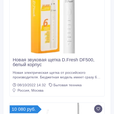
Новая звуковая щетка D.Fresh DF500,
белый корпус
Новая электрическая щетка от российского
производителя. Бюджетная модель имеет сразу 6
режимов чистки с частотой колебания щетинок до
08/10/2022 14:32
Бытовая техника
36 тыс. в минуту. Таймер на 2 минуты помогает
Россия, Москва
соблюдать оптимальное время чистки для
качественного удаления налета. Заряжать зубную
щетку достаточно раз в месяц. Сайт - https://dfresh.
10 080 руб.