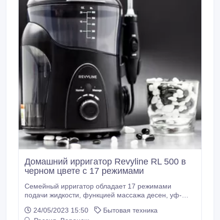
Домашний ирригатор Revyline RL 500 в
черном цвете с 17 режимами
Семейный ирригатор обладает 17 режимами
подачи жидкости, функцией массажа десен, уф-
лампой для дезинфекции насадок. В комплекте 7
24/05/2023 15:50
Бытовая техника
насадок для ухода за полостью рта.