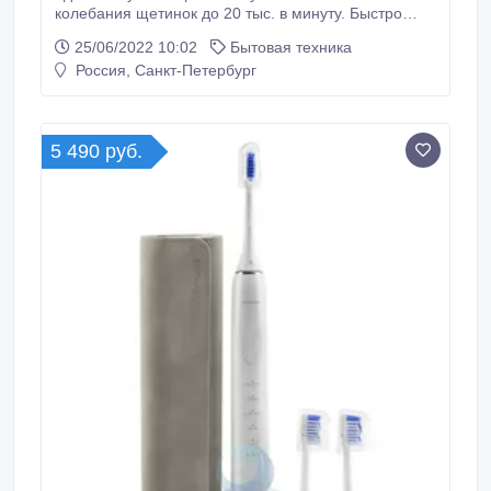
колебания щетинок до 20 тыс. в минуту. Быстро
ликвидирует налет, массирует десны. В комплекте -
25/06/2022 10:02
Бытовая техника
2 насадки и бокс для перевозки щетки. Сайт -
Россия, Санкт-Петербург
https://spb.irrigator.ru/revyline-rl-030.html.
5 490 руб.