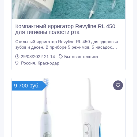
Компактный ирригатор Revyline RL 450
для гигиены полости рта
Стильный ирригатор Revyline RL 450 для здоровья
зубов и десен. В приборе 5 режимов, 5 насадок,
световая индикация, запоминание режимов, а также
29/03/2022 21:14
Бытовая техника
емкая батарея на 2000 мАч. Ирригатор удобно
Россия, Краснодар
брать в поездки, дорожный чехол в комплекте. Сайт
- https://krd.irrigator.ru/irrigator-revyline-rl-450.html.
9 700 руб.