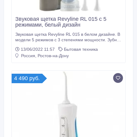
Звуковая щетка Revyline RL 015 с 5
режимами, белый дизайн
Звуковая щетка Revyline RL 015 в белом дизайне. В
модели 5 режимов с 3 степенями мощности. Зубная
щетка подходит для чувствительных зубов, десен,
13/06/2022 11:57
Бытовая техника
брекетов. В наборе 3 насадки, база-зарядка,
Россия, Ростов-на-Дону
дорожный чехол из экокожи. Сайт -
https://rnd.revyline.ru/zubnye-shchetki/zvukovaya-
zubnaya-shyotka-revyline-rl-015-white.
4 490 руб.