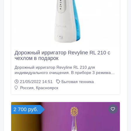
Дорожный ирригатор Revyline RL 210 с
чехлом в подарок
Дорожный ирригатор Revyline RL 210 для
индивидуального очищения. В приборе 3 режима
работы: мягкий, нормальный и пульсирующий. К
21/05/2022 14:51
Бытовая техника
ирригатору прилагаются 2 насадки, кабель USB для
Россия, Красноярск
заряда батареи, дорожный чехол. Сайт -
https://kry.revyline.ru/irrigatory/portativnyy-irrigator-rl-
210.
2 700 руб.