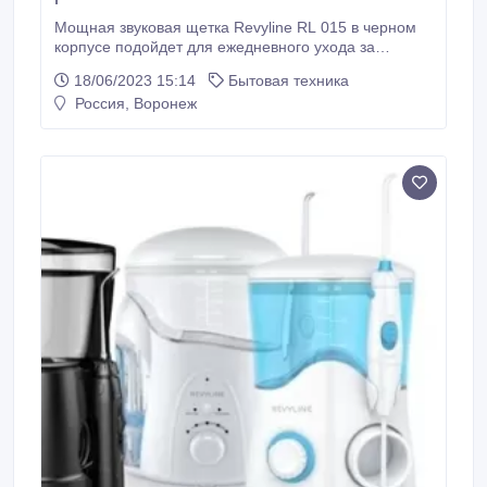
Мощная звуковая щетка Revyline RL 015 в черном
корпусе подойдет для ежедневного ухода за
полостью рта. В устройстве 5 режимов и 3 степени
18/06/2023 15:14
Бытовая техника
интенсивности для гибкой настройки. В наборе 3
Россия, Воронеж
насадки для всей семьи и стильный чехол для
перевозки щетки. Одного заряда батареи хватает
на 90 дней работы устройства.