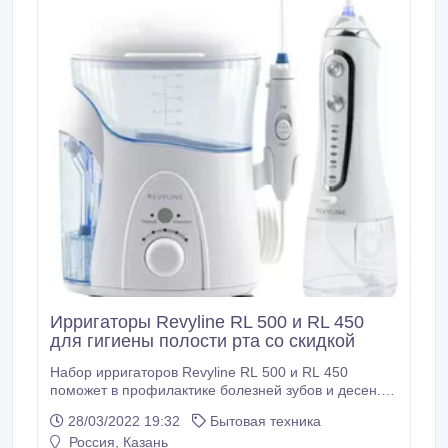
Ирригаторы Revyline RL 500 и RL 450
для гигиены полости рта со скидкой
Набор ирригаторов Revyline RL 500 и RL 450
поможет в профилактике болезней зубов и десен.
Мощный ирригатор Revyline RL 500 с 17 режимами
28/03/2022 19:32
Бытовая техника
и лампой для стерилизации насадок подойдет всей
Россия, Казань
семье. Компактный ирригатор Revyline RL 450