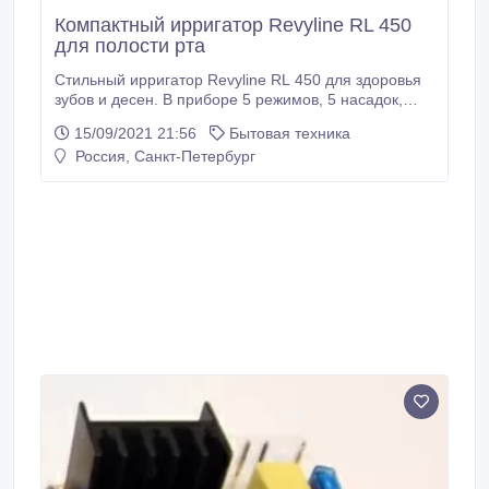
Компактный ирригатор Revyline RL 450
для полости рта
Стильный ирригатор Revyline RL 450 для здоровья
зубов и десен. В приборе 5 режимов, 5 насадок,
световая индикация, запоминание режимов, а также
15/09/2021 21:56
Бытовая техника
емкая батарея на 2000 мАч. Ирригатор удобно
Россия, Санкт-Петербург
брать в поездки, дорожный чехол в комплекте. Сайт
- https://spb.irrigator.ru/irrigator-revyline-rl-450.html.