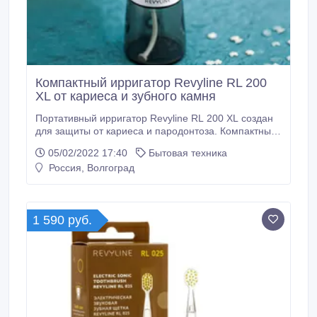
Компактный ирригатор Revyline RL 200
XL от кариеса и зубного камня
Портативный ирригатор Revyline RL 200 XL создан
для защиты от кариеса и пародонтоза. Компактный
прибор прост в использовании. В устройстве 3
05/02/2022 17:40
Бытовая техника
режима работы и 2 насадки в комплекте. Идеален
Россия, Волгоград
для путешествий и командировок. Сайт -
https://volg.revyline.ru/irrigatory/portativnyy-irrigator-
revyline-rl-200-xl.
1 590 руб.