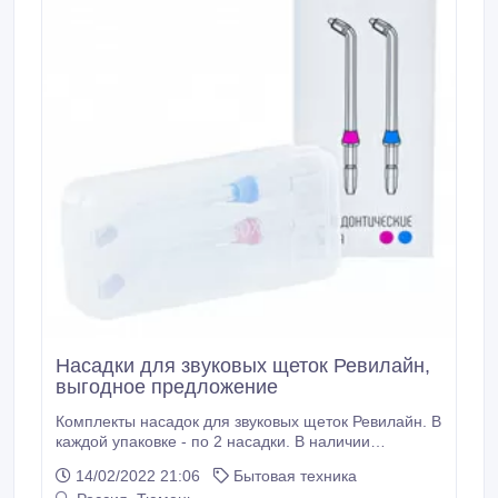
Насадки для звуковых щеток Ревилайн,
выгодное предложение
Комплекты насадок для звуковых щеток Ревилайн. В
каждой упаковке - по 2 насадки. В наличии
аксессуары для моделей RL010, RL020. Остальные
14/02/2022 21:06
Бытовая техника
- по запросу. Звоните! Сайт -