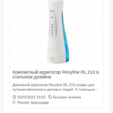
Компактный ирригатор Revyline RL 210 в
стильном дизайне
Дорожный ирригатор Revyline RL 210 создан для
путешественников и деловых людей. С помощью
устройства удастся следить за полостью рта в
15/03/2022 19:53
Бытовая техника
любом месте. В приборе 3 режима, 2 насадки,
Россия, Краснодар
резервуар для воды в 150 мл, а также дорожный
чехол в комплекте. Сайт -
https://krd.revyline.ru/irrigatory/portativnyy-irrigator-rl-