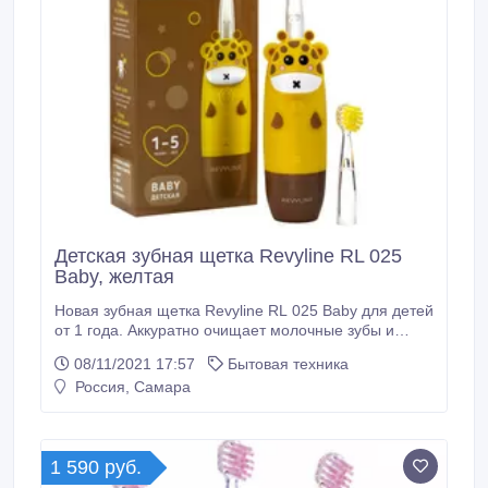
Детская зубная щетка Revyline RL 025
Baby, желтая
Новая зубная щетка Revyline RL 025 Baby для детей
от 1 года. Аккуратно очищает молочные зубы и
массирует десны. В модели 4 режима работы, 3
08/11/2021 17:57
Бытовая техника
насадки с нейлоновыми щетинками. Устройство
Россия, Самара
работает на батарейке. Сайт -
https://sam.revyline.ru/zubnye-
shchetki/elektricheskie/zvukovaya_zubnaya_schetka_r
evyline_rl_025_baby_yellow.
1 590 руб.