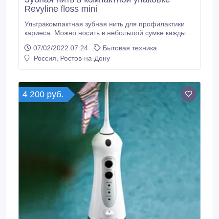
Revyline floss mini
Ультракомпактная зубная нить для профилактики
кариеса. Можно носить в небольшой сумке каждый
день. Нить устраняет остатки пищи и бактерии из
07/02/2022 07:24
Бытовая техника
сложных участков зубного ряда. Освежает дыхание
Россия, Ростов-на-Дону
и защищает от кариеса. Сайт -
https://rnd.revyline.ru/profilaktika/zubnaya-nit-
voshenaya-revyline-floss-mini-15m.
4 200 руб.