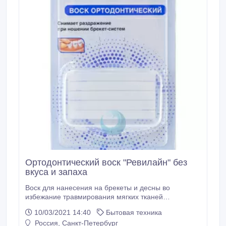
Ортодонтический воск "Ревилайн" без
вкуса и запаха
Воск для нанесения на брекеты и десны во
избежание травмирования мягких тканей
ортодонтической конструкцией. Компактная
10/03/2021 14:40
Бытовая техника
упаковка легко разместиться в сумке. Воск без
Россия, Санкт-Петербург
ароматизаторов, с нейтральным вкусом. Сайт -