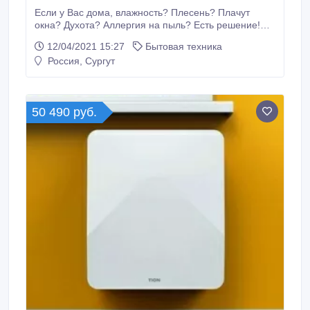
Если у Вас дома, влажность? Плесень? Плачут
окна? Духота? Аллергия на пыль? Есть решение!
Клапан - устройство, основанное на естественной
12/04/2021 15:27
Бытовая техника
тяге воздуха, не пропускающее микробов, холод и
Россия, Сургут
пыль в ваше помещение, нормализуя естественный
воздухообмен. Установка всего 1, 5 часа, гарантия
год и абсолютно без ремонта.
50 490 руб.