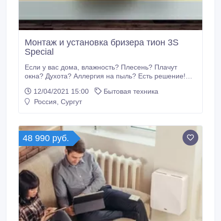
Монтаж и установка бризера тион 3S
Special
Если у вас дома, влажность? Плесень? Плачут
окна? Духота? Аллергия на пыль? Есть решение!
Бризер - это бытовая компактная система
12/04/2021 15:00
Бытовая техника
вентиляции, способная полностью избавить Вас от
Россия, Сургут
духоты, плесени, пыли и шума. Полностью очищает
помещение от грязи и микробов, нормализуя
естественный воздухообмен. Установка всего 1, 5
часа, гарантия год и абсолютно без ремонта.
48 990 руб.