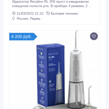
Ирригатор Revyline RL 200 прост в ежедневном
очищении полости рта. В приборе 3 режима, 2
насадки, емкая батарея, которую надо заряжать раз
11/03/2022 21:22
Бытовая техника
в 14 дней. Ирригатор удобен в поездках. Применять
Россия, Пермь
его можно и дома, если в ванной нет розетки. Сайт -
https://perm.revyline.ru/irrigatory/portativnyy-irrigator-
rl-200.
4 200 руб.