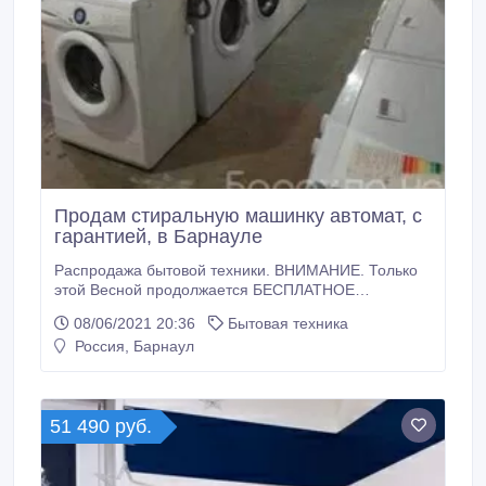
Продам стиральную машинку автомат, с
гарантией, в Барнауле
Распродажа бытовой техники. ВНИМАНИЕ. Только
этой Весной продолжается БЕСПЛАТНОЕ
подключение в ПОДАРОК. УСПЕВАЙТЕ за лучшими
08/06/2021 20:36
Бытовая техника
ценами. Звоните за 40 мин. АКЦИЯ. ПО
Россия, Барнаул
ПРОМОКОДУ "АВИТО" СКИДКА 10 %. Продам
стиральную машину б/у, автомат, все модели: -
AEG, - Beko, - Ardo, - Asko, - Atlant, - Bosch, - Candy,
- Daewoo, - Electrolux, - Gorenje, - Haier, - Hansa, -
51 490 руб.
Hotpoint-Ariston, - Indezit, - LG, - Miele, - Samsung, -
Siemens, - Vestel, - Whirpool, - Zanussi, - многие
другие.