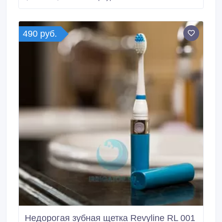
https://www.spb.irrigator.ru/vosk-revyline-
ortodonticheskiy.html.
490 руб.
Недорогая зубная щетка Revyline RL 001