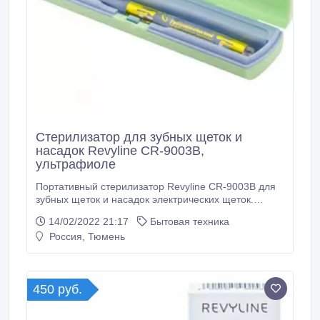
Стерилизатор для зубных щеток и
насадок Revyline CR-9003B,
ультрафиоле
Портативный стерилизатор Revyline CR-9003B для
зубных щеток и насадок электрических щеток.
Встроенная ультрафиолетовая лампа ликвидирует
14/02/2022 21:17
Бытовая техника
бактериальный налет с чистящей головки за 5
Россия, Тюмень
минут, после чего отключается. Работает на
батарейке. Можно использовать как футляр для
хранения щетки. Сайт - https://tym.
450 руб.