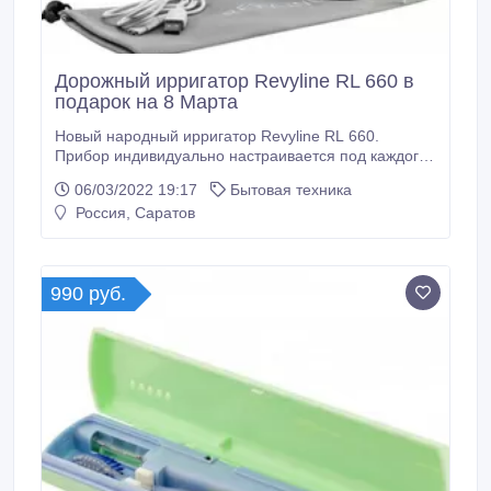
Дорожный ирригатор Revyline RL 660 в
подарок на 8 Марта
Новый народный ирригатор Revyline RL 660.
Прибор индивидуально настраивается под каждого
пользователя. Таймер на 2 минуты поможет
06/03/2022 19:17
Бытовая техника
соблюдать оптимальное время чистки. В комплекте
Россия, Саратов
2 насадки, кабель USB для зарядки батареи, а
также дорожный чехол. Сайт -
https://sar.revyline.ru/irrigatory/portativnyj-irrigator-
revyline-rl-660.
990 руб.