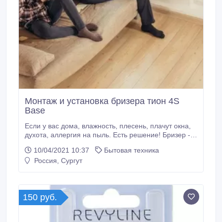
Монтаж и установка бризера тион 4S
Base
Если у вас дома, влажность, плесень, плачут окна,
духота, аллергия на пыль. Есть решение! Бризер -
это бытовая компактная система вентиляции,
10/04/2021 10:37
Бытовая техника
способная полностью избавить Вас от духоты,
Россия, Сургут
плесени, пыли и шума. Полностью очищает
помещение от грязи и микробов, нормализуя
естественный воздухообмен. Установка всего 1, 5
часа, гарантия год и абсолютно без ремонта.
150 руб.