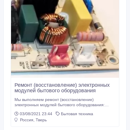
Ремонт (восстановление) электронных
модулей бытового оборудования
Мы выполняем ремонт (восстановление)
электронных модулей бытового оборудования:
Холодильники, морозильники, стиральные машины,
03/08/2021 23:44
Бытовая техника
посудомоечные машины, сушильные машины,
Россия, Тверь
встроенные СВЧ-печи, электро -варочные
поверхности, стеклокерамические поверхности,