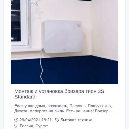
Монтаж и установка бризера тион 3S
Standard
Если у вас дома, влажность, Плесень, Плачут окна,
Духота, Аллергия на пыль. Есть решение! Бризер -
это бытовая компактная система вентиляции,
29/04/2021 18:21
Бытовая техника
способная полностью избавить Вас от духоты,
Россия, Сургут
плесени, пыли и шума. Полностью очищает