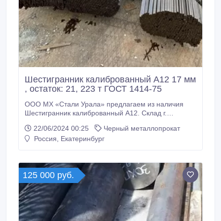
Шестигранник калиброванный А12 17 мм
, остаток: 21, 223 т ГОСТ 1414-75
ООО МХ «Стали Урала» предлагаем из наличия
Шестигранник калиброванный А12. Склад г.
Екатеринбург. Резка Шестигранник калиброванный
22/06/2024 00:25
Черный металлопрокат
А12 по нужным вам размерам по длине. Все
Россия, Екатеринбург
шестигранники с сертификатами! * Шестигранник
калиброванный А12 17 мм, вес: 21, 223 т ГОСТ
1414-75, ГОСТ 8560-78, 239000 руб..
125 000 руб.