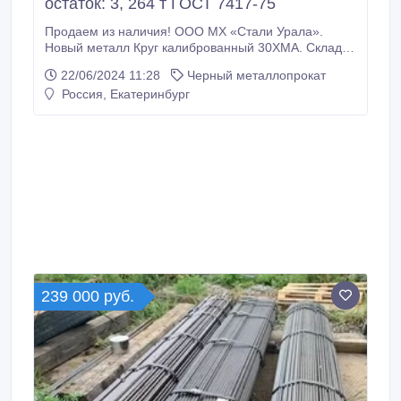
остаток: 3, 264 т ГОСТ 7417-75
Продаем из наличия! ООО МХ «Стали Урала».
Новый металл Круг калиброванный 30ХМА. Склад г.
Екатеринбург. Все круги с сертификатами! * Круг
22/06/2024 11:28
Черный металлопрокат
калиброванный сталь 30ХМА 40 мм, на складе: 3,
Россия, Екатеринбург
264 т ГОСТ 7417-75, 315000 руб. с НДС * Еще из
наличия: * Круг калиброванный 30ХМА 42 мм, ГОСТ
7417-75, остаток: 1, 37 т, цена: 315000 руб.
239 000 руб.