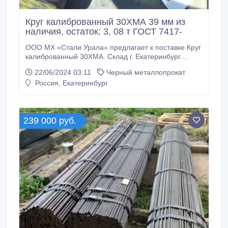
Круг калиброванный 30ХМА 39 мм из
наличия, остаток: 3, 08 т ГОСТ 7417-
ООО МХ «Стали Урала» предлагает к поставке Круг
калиброванный 30ХМА. Склад г. Екатеринбург.
Доставка по России: ТК "Байкал-сервис"; ТК "Кит";
22/06/2024 03:11
Черный металлопрокат
ТК ”Пэк". Все круги с сертификатами! * Круг
Россия, Екатеринбург
калиброванный 30ХМА 39 мм, в количестве: 3, 08 т
ГОСТ 7417-75, 315000 руб. с НДС * Еще из наличия:
* Круг калиброванный 30ХМА 40 мм, ГОСТ 7417-75,
остаток: 3, 264 т, цена: 315000 руб.
239 000 руб.