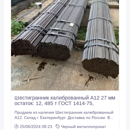
Шестигранник калиброванный А12 27 мм
остаток: 12, 485 т ГОСТ 1414-75,
Продаем из наличия Шестигранник калиброванный
А12. Склад г. Екатеринбург. Доставка по России. Все
шестигранники с сертификатами! Производство РФ.
25/06/2024 08:23
Черный металлопрокат
* Шестигранник калиброванный А12 27 мм, остаток: