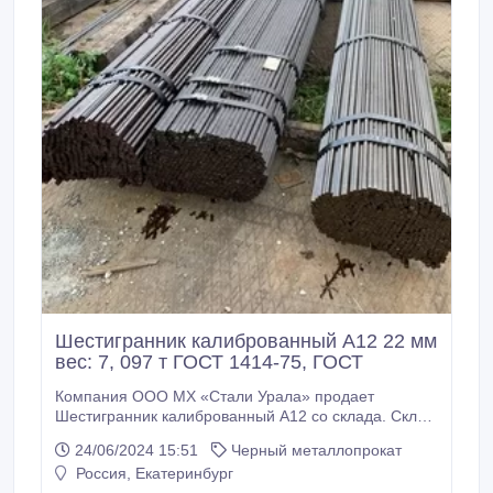
Шестигранник калиброванный А12 22 мм
вес: 7, 097 т ГОСТ 1414-75, ГОСТ
Компания ООО МХ «Стали Урала» продает
Шестигранник калиброванный А12 со склада. Склад
г. Екатеринбург. Отгружаем транспортными
24/06/2024 15:51
Черный металлопрокат
компаниями по всей России. Все шестигранники с
Россия, Екатеринбург
сертификатами! * Шестигранник калиброванный