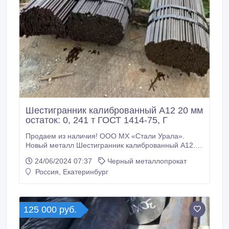
Шестигранник калиброванный А12 20 мм
остаток: 0, 241 т ГОСТ 1414-75, Г
Продаем из наличия! ООО МХ «Стали Урала».
Новый металл Шестигранник калиброванный А12.
Склад г. Екатеринбург. Все шестигранники с
24/06/2024 07:37
Черный металлопрокат
сертификатами! * Шестигранник калиброванный
Россия, Екатеринбург
сталь А12 20 мм, на складе: 0, 241 т ГОСТ 1414-75,
ГОСТ 8560-78, 239000 руб. с НДС * Еще из наличия:
* Шестигранник калиброванный А12 22 мм, ГОСТ
1414-75, ГОСТ 8560-78, остаток: 7, 097 т, цена:
125 000 руб.
239000 руб.