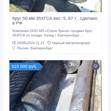
Круг 50 мм 35ХГСА вес: 5, 87 т , сделано
в РФ
Компания ООО МХ «Стали Урала» продает Круг
35ХГСА со склада. Склад г. Екатеринбург.
Отгружаем транспортными компаниями по всей
24/06/2024 21:21
Черный металлопрокат
России. Все круги с сертификатами! * Круг 35ХГСА
Россия, Екатеринбург
50 мм, вес: 5, 87 т , 125000 руб. с НДС * Еще из
наличия: * Круг 35ХГСА 55 мм, остаток: 2, 165 т,
цена: 125000 руб. с НДС * * Круг 35ХГСА 20 мм,
ГОСТ 4543-2016 ГОСТ 2590-2006, остаток: 1, 102 т,
315 000 руб.
цена: 125000 руб.