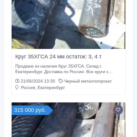
Круг 35ХГСА 24 мм остаток: 3, 4 т
Продаем из наличия Круг 35ХГСА. Склад г.
Екатеринбург. Доставка по России. Все круги с
сертификатами! Производство РФ. * Круг 35ХГСА 24
21/06/2024 13:30
Черный металлопрокат
мм, остаток: 3, 4 т , 125000 руб. с НДС * Еще из
Россия, Екатеринбург
наличия: * Круг 35ХГСА 25 мм, остаток: 9, 28 т, цена:
125000 руб. с НДС * * Круг 35ХГСА 38 мм, остаток:
16, 52 т, цена: 125000 руб.
315 000 руб.