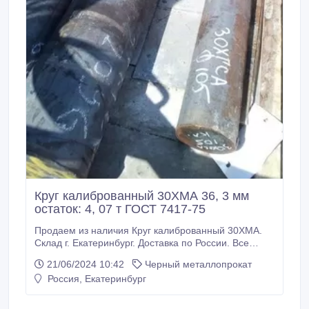
Круг калиброванный 30ХМА 36, 3 мм
остаток: 4, 07 т ГОСТ 7417-75
Продаем из наличия Круг калиброванный 30ХМА.
Склад г. Екатеринбург. Доставка по России. Все
круги с сертификатами! Производство РФ. * Круг
21/06/2024 10:42
Черный металлопрокат
калиброванный 30ХМА 36, 3 мм, остаток: 4, 07 т
Россия, Екатеринбург
ГОСТ 7417-75, 315000 руб. с НДС * Еще из наличия:
* Круг калиброванный 30ХМА 37 мм, ГОСТ 7417-75,
остаток: 1, 324 т, цена: 315000 руб.