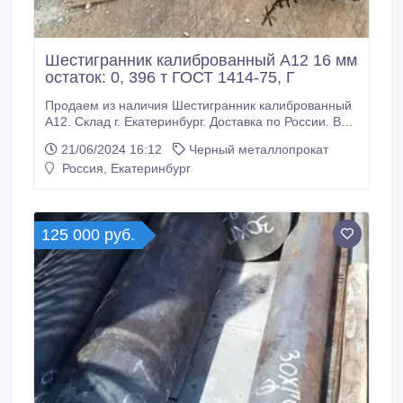
Шестигранник калиброванный А12 16 мм
остаток: 0, 396 т ГОСТ 1414-75, Г
Продаем из наличия Шестигранник калиброванный
А12. Склад г. Екатеринбург. Доставка по России. Все
шестигранники с сертификатами! Производство РФ.
21/06/2024 16:12
Черный металлопрокат
* Шестигранник калиброванный А12 16 мм, остаток:
Россия, Екатеринбург
0, 396 т ГОСТ 1414-75, ГОСТ 8560-78, 239000 руб. с
НДС * Еще из наличия: * Шестигранник
калиброванный А12 17 мм, ГОСТ 1414-75, ГОСТ
8560-78, остаток: 21, 223 т, цена: 239000 руб.
125 000 руб.