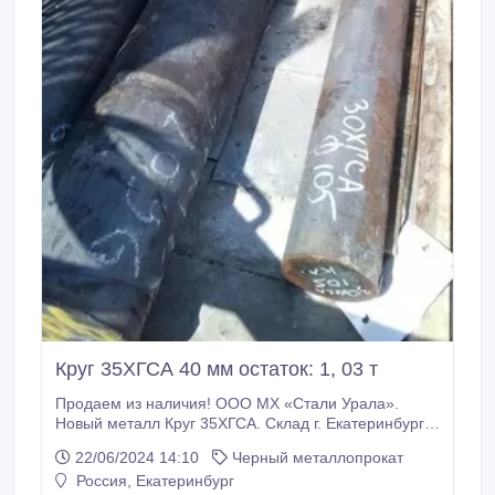
Круг 35ХГСА 40 мм остаток: 1, 03 т
Продаем из наличия! ООО МХ «Стали Урала».
Новый металл Круг 35ХГСА. Склад г. Екатеринбург.
Все круги с сертификатами! * Круг сталь 35ХГСА 40
22/06/2024 14:10
Черный металлопрокат
мм, на складе: 1, 03 т , 125000 руб. с НДС * Еще из
Россия, Екатеринбург
наличия: * Круг 35ХГСА 42 мм, остаток: 20, 56 т,