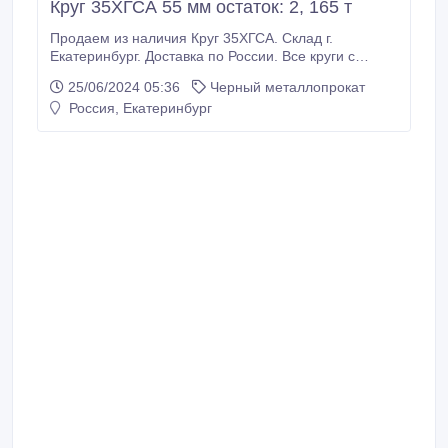
Круг 35ХГСА 55 мм остаток: 2, 165 т
Продаем из наличия Круг 35ХГСА. Склад г.
Екатеринбург. Доставка по России. Все круги с
сертификатами! Производство РФ. * Круг 35ХГСА 55
25/06/2024 05:36
Черный металлопрокат
мм, остаток: 2, 165 т , 125000 руб. с НДС * Еще из
Россия, Екатеринбург
наличия: * Круг 35ХГСА 20 мм, ГОСТ 4543-2016
ГОСТ 2590-2006, остаток: 1, 102 т, цена: 125000
руб. с НДС * * Круг 35ХГСА 42 мм, ГОСТ 4543-2016
ГОСТ 2590-2006, остаток: 1, 48 т, цена: 115000 руб.