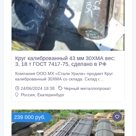
Круг калиброванный 43 мм 30ХМА вес:
3, 18 т ГОСТ 7417-75, сделано в РФ
Компания ООО МХ «Стали Урала» продает Круг
калиброванный 30ХМА со склада. Склад г.
Екатеринбург. Отгружаем транспортными
24/06/2024 18:38
Черный металлопрокат
компаниями по всей России. Все круги с
Россия, Екатеринбург
сертификатами! * Круг калиброванный 30ХМА 43
мм, вес: 3, 18 т ГОСТ 7417-75, 315000 руб. с НДС *
Еще из наличия: * Круг калиброванный 30ХМА 44, 7
мм, ГОСТ 7417-75, остаток: 5, 587 т, цена: 315000
239 000 руб.
руб.