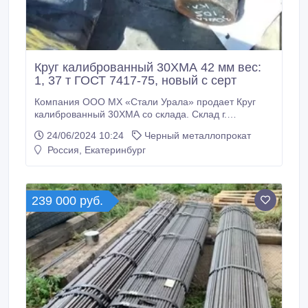
Круг калиброванный 30ХМА 42 мм вес:
1, 37 т ГОСТ 7417-75, новый с серт
Компания ООО МХ «Стали Урала» продает Круг
калиброванный 30ХМА со склада. Склад г.
Екатеринбург. Отгружаем транспортными
24/06/2024 10:24
Черный металлопрокат
компаниями по всей России. Все круги с
Россия, Екатеринбург
сертификатами! * Круг калиброванный 30ХМА 42
мм, вес: 1, 37 т ГОСТ 7417-75, 315000 руб. с НДС *
Еще из наличия: * Круг калиброванный 30ХМА 43
мм, ГОСТ 7417-75, остаток: 3, 18 т, цена: 315000
239 000 руб.
руб.