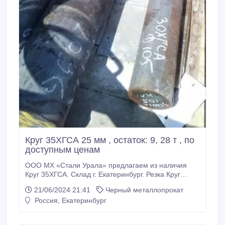
Круг 35ХГСА 25 мм , остаток: 9, 28 т , по
доступным ценам
ООО МХ «Стали Урала» предлагаем из наличия
Круг 35ХГСА. Склад г. Екатеринбург. Резка Круг
35ХГСА по нужным вам размерам по длине. Все
21/06/2024 21:41
Черный металлопрокат
круги с сертификатами! * Круг 35ХГСА 25 мм, вес: 9,
Россия, Екатеринбург
28 т , 125000 руб. с НДС * Еще из наличия: * Круг
35ХГСА 38 мм, остаток: 16, 52 т, цена: 125000 руб. с
НДС * * Круг 35ХГСА 40 мм, остаток: 1, 03 т, цена: