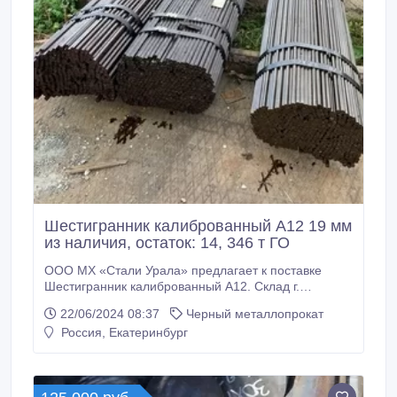
Шестигранник калиброванный А12 19 мм
из наличия, остаток: 14, 346 т ГО
ООО МХ «Стали Урала» предлагает к поставке
Шестигранник калиброванный А12. Склад г.
Екатеринбург. Доставка по России: ТК "Байкал-
22/06/2024 08:37
Черный металлопрокат
сервис"; ТК "Кит"; ТК ”Пэк". Все шестигранники с
Россия, Екатеринбург
сертификатами! * Шестигранник калиброванный
А12 19 мм, в количестве: 14, 346 т ГОСТ 1414-75,
ГОСТ 8560-78, 239000 руб.