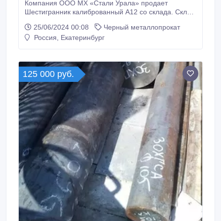
Компания ООО МХ «Стали Урала» продает
Шестигранник калиброванный А12 со склада. Склад
г. Екатеринбург. Отгружаем транспортными
25/06/2024 00:08
Черный металлопрокат
компаниями по всей России. Все шестигранники с
Россия, Екатеринбург
сертификатами! * Шестигранник калиброванный
А12 24 мм, вес: 5, 299 т ГОСТ 1414-75, ГОСТ 8560-
78, 239000 руб. с НДС * Еще из наличия: *
Шестигранник калиброванный А12 27 мм, ГОСТ
125 000 руб.
1414-75, ГОСТ 8560-78, остаток: 12, 485 т, цена:
239000 руб.