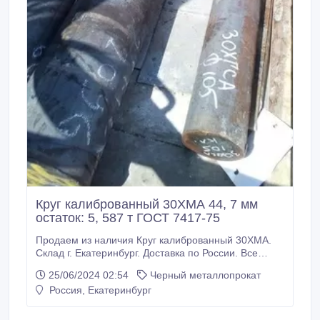
Круг калиброванный 30ХМА 44, 7 мм
остаток: 5, 587 т ГОСТ 7417-75
Продаем из наличия Круг калиброванный 30ХМА.
Склад г. Екатеринбург. Доставка по России. Все
круги с сертификатами! Производство РФ. * Круг
25/06/2024 02:54
Черный металлопрокат
калиброванный 30ХМА 44, 7 мм, остаток: 5, 587 т
Россия, Екатеринбург
ГОСТ 7417-75, 315000 руб. с НДС * Еще из наличия:
* Круг калиброванный 30ХМА 48 мм, ГОСТ 7417-75,
остаток: 0, 589 т, цена: 315000 руб.