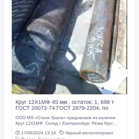
Круг 12Х1МФ 45 мм , остаток: 1, 698 т
ГОСТ 20072-74 ГОСТ 2879-2204, по
ООО МХ «Стали Урала» предлагаем из наличия
Круг 12Х1МФ. Склад г. Екатеринбург. Резка Круг
12Х1МФ по нужным вам размерам по длине. Все
17/06/2024 13:14
Черный металлопрокат
круги с сертификатами! * Круг 12Х1МФ 45 мм, вес: