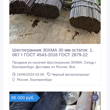
Шестигранник 30ХМА 30 мм остаток: 1,
067 т ГОСТ 4543-2016 ГОСТ 2879-22
Продаем из наличия Шестигранник 30ХМА. Склад г.
Екатеринбург. Доставка по России. Все
шестигранники с сертификатами! Производство РФ.
16/06/2024 02:06
Черный металлопрокат
* Шестигранник 30ХМА 30 мм, остаток: 1, 067 т
Россия, Екатеринбург
ГОСТ 4543-2016 ГОСТ 2879-2206, 98000 руб. с НДС
* Еще из наличия: * Шестигранник 30ХМА 36 мм,
ГОСТ 4543-2016 ГОСТ 2879-2206, остаток: 0, 595 т,
цена: 98000 руб.
85 000 руб.