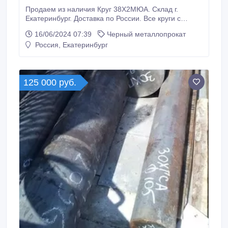
Продаем из наличия Круг 38Х2МЮА. Склад г.
Екатеринбург. Доставка по России. Все круги с
сертификатами! Производство РФ. * Круг 38Х2МЮА
16/06/2024 07:39
Черный металлопрокат
40 мм, остаток: 0, 047 т ГОСТ 4543-2016 ГОСТ
Россия, Екатеринбург
2590-2006, 120000 руб. с НДС * ООО МХ «Стали
Урала» г. Екатеринбург, ул. Энгельса, д. 36, оф. 703
Наличие уточняйте.
125 000 руб.