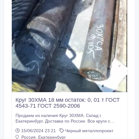
Круг 30ХМА 18 мм остаток: 0, 01 т ГОСТ
4543-71 ГОСТ 2590-2006
Продаем из наличия Круг 30ХМА. Склад г.
Екатеринбург. Доставка по России. Все круги с
сертификатами! Производство РФ. * Круг 30ХМА 18
15/06/2024 23:21
Черный металлопрокат
мм, остаток: 0, 01 т ГОСТ 4543-71 ГОСТ 2590-2006,
Россия, Екатеринбург
85000 руб. с НДС * Еще из наличия: * Круг 30ХМА