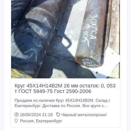
Круг 45Х14Н14В2М 26 мм остаток: 0, 053
т ГОСТ 5949-75 Гост 2590-2006
Продаем из наличия Круг 45Х14Н14В2М. Склад г.
Екатеринбург. Доставка по России. Все круги с
сертификатами! Производство РФ. * Круг
16/06/2024 21:18
Черный металлопрокат
45Х14Н14В2М 26 мм, остаток: 0, 053 т ГОСТ 5949-
Россия, Екатеринбург
75 Гост 2590-2006, 1250000 руб. с НДС * ООО МХ
«Стали Урала» г. Екатеринбург, ул. Энгельса, д. 36,