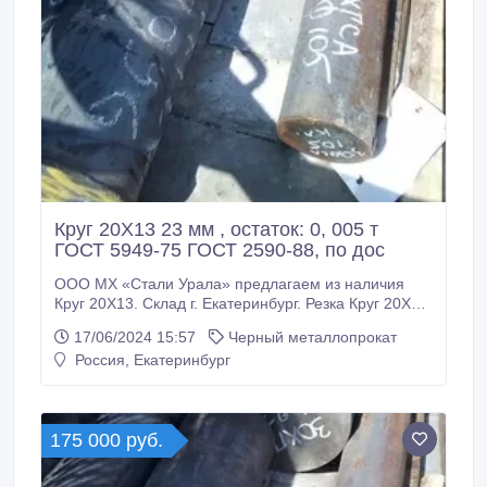
Круг 20Х13 23 мм , остаток: 0, 005 т
ГОСТ 5949-75 ГОСТ 2590-88, по дос
ООО МХ «Стали Урала» предлагаем из наличия
Круг 20Х13. Склад г. Екатеринбург. Резка Круг 20Х13
по нужным вам размерам по длине. Все круги с
17/06/2024 15:57
Черный металлопрокат
сертификатами! * Круг 20Х13 23 мм, вес: 0, 005 т
Россия, Екатеринбург
ГОСТ 5949-75 ГОСТ 2590-88, 190000 руб. с НДС *
Еще из наличия: * Круг 20Х13 100 мм, ГОСТ 5949-
75 ГОСТ 2590-88, остаток: 0, 11 т, цена: 190000 руб.
175 000 руб.