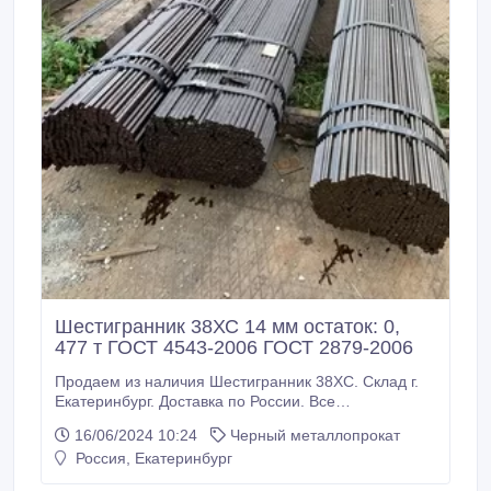
Шестигранник 38ХС 14 мм остаток: 0,
477 т ГОСТ 4543-2006 ГОСТ 2879-2006
Продаем из наличия Шестигранник 38ХС. Склад г.
Екатеринбург. Доставка по России. Все
шестигранники с сертификатами! Производство РФ.
16/06/2024 10:24
Черный металлопрокат
* Шестигранник 38ХС 14 мм, остаток: 0, 477 т ГОСТ
Россия, Екатеринбург
4543-2006 ГОСТ 2879-2006, 185000 руб. с НДС *
ООО МХ «Стали Урала» г. Екатеринбург, ул.