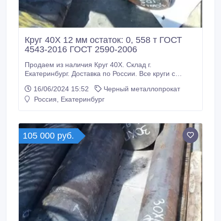
Круг 40Х 12 мм остаток: 0, 558 т ГОСТ
4543-2016 ГОСТ 2590-2006
Продаем из наличия Круг 40Х. Склад г.
Екатеринбург. Доставка по России. Все круги с
сертификатами! Производство РФ. * Круг 40Х 12 мм,
16/06/2024 15:52
Черный металлопрокат
остаток: 0, 558 т ГОСТ 4543-2016 ГОСТ 2590-2006,
Россия, Екатеринбург
65000 руб. с НДС * Еще из наличия: * Круг 40Х 280
мм, ГОСТ 4543-2016 ГОСТ 2590-2006, остаток: 0,
425 т, цена: 85000 руб.
105 000 руб.