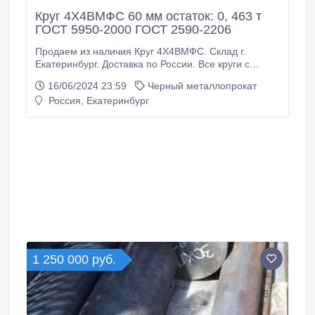
Круг 4Х4ВМФС 60 мм остаток: 0, 463 т
ГОСТ 5950-2000 ГОСТ 2590-2206
Продаем из наличия Круг 4Х4ВМФС. Склад г.
Екатеринбург. Доставка по России. Все круги с
сертификатами! Производство РФ. * Круг 4Х4ВМФС
16/06/2024 23:59
Черный металлопрокат
60 мм, остаток: 0, 463 т ГОСТ 5950-2000 ГОСТ
Россия, Екатеринбург
2590-2206, 320000 руб. с НДС * ООО МХ «Стали
Урала» г. Екатеринбург, ул. Энгельса, д. 36, оф. 703
Наличие уточняйте.
1 250 000 руб.