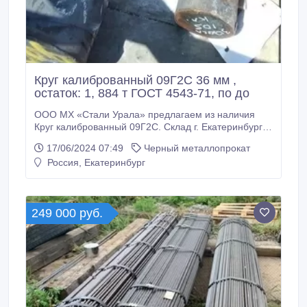
Круг калиброванный 09Г2С 36 мм ,
остаток: 1, 884 т ГОСТ 4543-71, по до
ООО МХ «Стали Урала» предлагаем из наличия
Круг калиброванный 09Г2С. Склад г. Екатеринбург.
Резка Круг калиброванный 09Г2С по нужным вам
17/06/2024 07:49
Черный металлопрокат
размерам по длине. Все круги с сертификатами! *
Россия, Екатеринбург
Круг калиброванный 09Г2С 36 мм, вес: 1, 884 т
ГОСТ 4543-71, 230000 руб. с НДС * Еще из наличия:
* Круг калиброванный 09Г2С 36, 3 мм, ГОСТ 4543-
71, остаток: 2, 021 т, цена: 230000 руб.
249 000 руб.