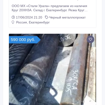
ООО МХ «Стали Урала» предлагаем из наличия
Круг 20ХН3А. Склад г. Екатеринбург. Резка Круг
20ХН3А по нужным вам размерам по длине. Все
17/06/2024 21:20
Черный металлопрокат
круги с сертификатами! * Круг 20ХН3А 18 мм, вес: 0,
Россия, Екатеринбург
922 т ГОСТ 4543-2016 ГОСТ 2590-2006, 140000
руб. с НДС * Еще из наличия: * Круг 20ХН3А 42 мм,
ГОСТ 4543-2016 ГОСТ 2590-2006, остаток: 0, 388 т,
цена: 125000 руб.
590 000 руб.