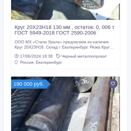
Круг 20Х23Н18 130 мм , остаток: 0, 006 т
ГОСТ 5949-2018 ГОСТ 2590-2006
ООО МХ «Стали Урала» предлагаем из наличия
Круг 20Х23Н18. Склад г. Екатеринбург. Резка Круг
20Х23Н18 по нужным вам размерам по длине. Все
17/06/2024 18:38
Черный металлопрокат
круги с сертификатами! * Круг 20Х23Н18 130 мм,
Россия, Екатеринбург
вес: 0, 006 т ГОСТ 5949-2018 ГОСТ 2590-2006,
590000 руб. с НДС * Еще из наличия: * Круг
20Х23Н18 35 мм, ГОСТ 5949-2018 ГОСТ 2590-2006,
остаток: 0, 023 т, цена: 1200000 руб.
190 000 руб.