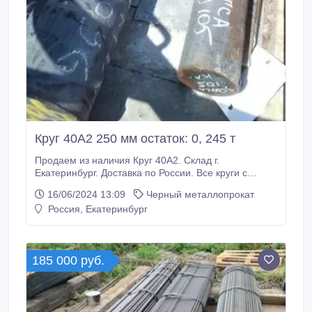
Круг 40А2 250 мм остаток: 0, 245 т
Продаем из наличия Круг 40А2. Склад г.
Екатеринбург. Доставка по России. Все круги с
сертификатами! Производство РФ. * Круг 40А2 250
16/06/2024 13:09
Черный металлопрокат
мм, остаток: 0, 245 т , 105000 руб. с НДС * ООО МХ
Россия, Екатеринбург
«Стали Урала» г. Екатеринбург, ул. Энгельса, д. 36,
оф. 703 Наличие уточняйте по телефонам 8 (343)
380-22-16 Владимир.
185 000 руб.