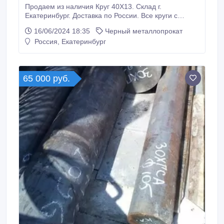
Продаем из наличия Круг 40Х13. Склад г.
Екатеринбург. Доставка по России. Все круги с
сертификатами! Производство РФ. * Круг 40Х13 6
16/06/2024 18:35
Черный металлопрокат
мм, остаток: 0, 002 т ГОСТ 5949-75 ГОСТ 7417-75,
Россия, Екатеринбург
270000 руб. с НДС * ООО МХ «Стали Урала» г.
Екатеринбург, ул. Энгельса, д. 36, оф. 703 Наличие
уточняйте по телефонам.
65 000 руб.