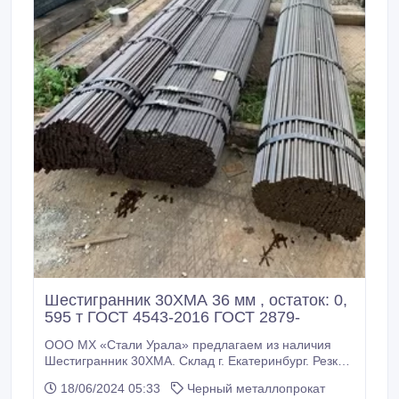
Шестигранник 30ХМА 36 мм , остаток: 0,
595 т ГОСТ 4543-2016 ГОСТ 2879-
ООО МХ «Стали Урала» предлагаем из наличия
Шестигранник 30ХМА. Склад г. Екатеринбург. Резка
Шестигранник 30ХМА по нужным вам размерам по
18/06/2024 05:33
Черный металлопрокат
длине. Все шестигранники с сертификатами! *