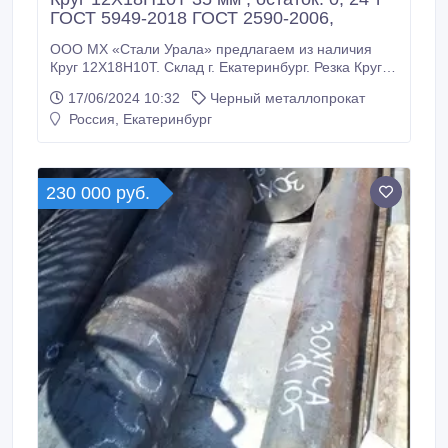
ГОСТ 5949-2018 ГОСТ 2590-2006,
ООО МХ «Стали Урала» предлагаем из наличия
Круг 12Х18Н10Т. Склад г. Екатеринбург. Резка Круг
12Х18Н10Т по нужным вам размерам по длине. Все
17/06/2024 10:32
Черный металлопрокат
круги с сертификатами! * Круг 12Х18Н10Т 35 мм,
Россия, Екатеринбург
вес: 0, 24 т ГОСТ 5949-2018 ГОСТ 2590-2006,
390000 руб. с НДС * Еще из наличия: * Круг
12Х18Н10Т 56 мм, ГОСТ 5949-2018 ГОСТ 2590-
2006, остаток: 0, 06 т, цена: 340000 руб.
230 000 руб.