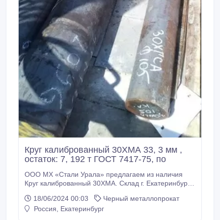
Круг калиброванный 30ХМА 33, 3 мм ,
остаток: 7, 192 т ГОСТ 7417-75, по
ООО МХ «Стали Урала» предлагаем из наличия
Круг калиброванный 30ХМА. Склад г. Екатеринбург.
Резка Круг калиброванный 30ХМА по нужным вам
18/06/2024 00:03
Черный металлопрокат
размерам по длине. Все круги с сертификатами! *
Россия, Екатеринбург
Круг калиброванный 30ХМА 33, 3 мм, вес: 7, 192 т
ГОСТ 7417-75, 315000 руб. с НДС * Еще из наличия: