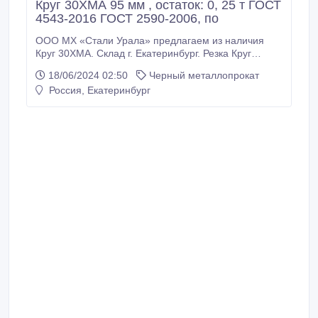
Круг 30ХМА 95 мм , остаток: 0, 25 т ГОСТ
4543-2016 ГОСТ 2590-2006, по
ООО МХ «Стали Урала» предлагаем из наличия
Круг 30ХМА. Склад г. Екатеринбург. Резка Круг
30ХМА по нужным вам размерам по длине. Все
18/06/2024 02:50
Черный металлопрокат
круги с сертификатами! * Круг 30ХМА 95 мм, вес: 0,
Россия, Екатеринбург
25 т ГОСТ 4543-2016 ГОСТ 2590-2006, 85000 руб. с
НДС * Еще из наличия: * Круг 30ХМА 18 мм, ГОСТ
4543-71 ГОСТ 2590-2006, остаток: 0, 01 т, цена:
85000 руб.