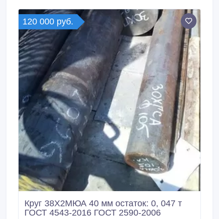
Энгельса, д. 36, оф. 703 Наличие уточняйте по
телефонам 8 (343) 380-22-16 Владимир
120 000 руб.
Валентинович +7 (967) 639-66-09.
Круг 38Х2МЮА 40 мм остаток: 0, 047 т
ГОСТ 4543-2016 ГОСТ 2590-2006