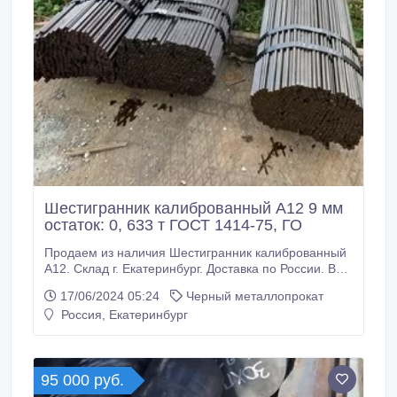
Шестигранник калиброванный А12 9 мм
остаток: 0, 633 т ГОСТ 1414-75, ГО
Продаем из наличия Шестигранник калиброванный
А12. Склад г. Екатеринбург. Доставка по России. Все
шестигранники с сертификатами! Производство РФ.
17/06/2024 05:24
Черный металлопрокат
* Шестигранник калиброванный А12 9 мм, остаток:
Россия, Екатеринбург
0, 633 т ГОСТ 1414-75, ГОСТ 8560-78, 249000 руб. с
НДС * Еще из наличия: * Шестигранник
калиброванный А12 10 мм, ГОСТ 1414-75, ГОСТ
8560-78, остаток: 7, 277 т, цена: 249000 руб.
95 000 руб.