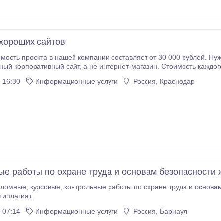
хороших сайтов
ть проекта в нашей компании составляет от 30 000 рублей. Нужно понимать, что эт
 интернет-магазин. Стоимость каждого проекта рассчитывается индивидуально и
ндартные функциональные возможности, оригинальные программные решения,
 16:30
Информационные услуги
Россия, Краснодар
объём информации, размещенной на сайте, интеграции со сторонними 
ые работы по охране труда и основам безопасности
вам безопасности жизнедеятельности. Качественно.
типлагиат..
 07:14
Информационные услуги
Россия, Барнаул