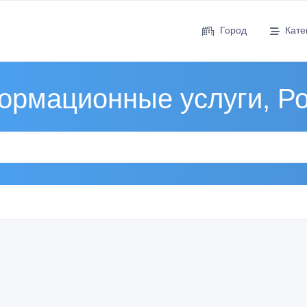
Город
Кате
рмационные услуги, Р