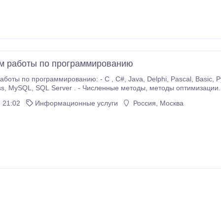
м работы по программированию
 - C , C#, Java, Delphi, Pascal, Basic, Python, PHP, JavaScript, MathCad и т. д. - Базы
 Дипломы, курсовые,
ОВ ! - Репетитор
 21:02
Информационные услуги
Россия, Москва
350 рублей час.