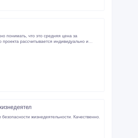
о средняя цена за
системами и др.
 жизнедеятел