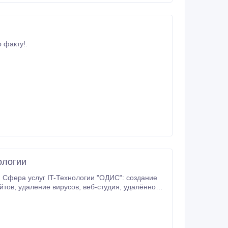
 факту!.
ологии