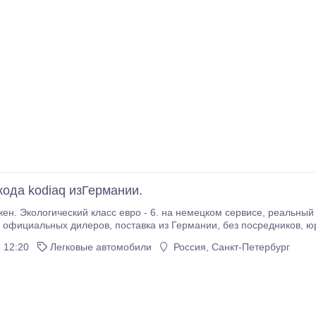
ода kodiaq изГермании.
асс евро - 6. на немецком сервисе, реальный пробег, возможна проверка автомобиля до
авка из Германии, без посредников, юридически чистый, одни руки, история
эксплуатации, сервисная книжка, показ автомобиля с места осмотра в режи
 12:20
Легковые автомобили
Россия, Санкт-Петербург