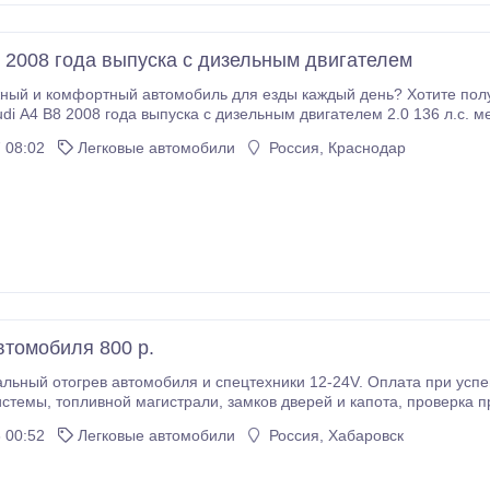
8 2008 года выпуска с дизельным двигателем
ный и комфортный автомобиль для езды каждый день? Хотите полу
di A4 B8 2008 года выпуска с дизельным двигателем 2.0 136 л.с. 
е для Вас! Что за автомобиль я продаю и что в нем есть? • Современн
 08:02
Легковые автомобили
Россия, Краснодар
втомобиля 800 р.
 автомобиля и спецтехники 12-24V. Оплата при успешном запуске. Прокаливание свечей, оттаивание
 предохранителей и подзарядка аккумулятора
бесплатно. Время прибытия к месту отогрева 15-30 минут.
 00:52
Легковые автомобили
Россия, Хабаровск