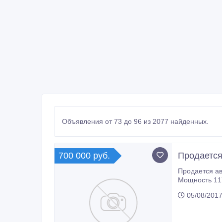
Объявления от 73 до 96 из 2077 найденных.
700 000 руб.
Продается
Продается автомобиль NISSAN JUKE Год выпуска 2012 Пробег 150 00
Мощность 117 л.с. Цвет белый Кузо
Смешанный Количество мест 
05/08/2017
Функция складывани
угона Центральный замок, Сигнализация Элементы экстерье
Комфорт Климат-контроль, Сиденье водителя с ручной регул