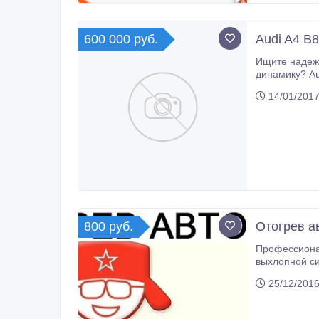
600 000 руб.
Audi A4 B
Ищите надеж
динамику? Au
лучшее решени
14/01/2017
и другие.
800 руб.
Отогрев а
Профессиональный отогрев
выхлопной системы, топливной магистрали, замков дверей и капота, проверка
выполняется 
25/12/2016