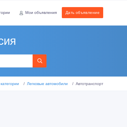
гории
Мои объявления
Дать объявление
сия
 категории
Легковые автомобили
Автотранспорт