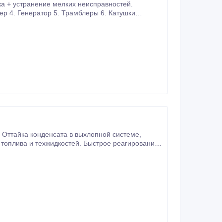
а + устранение мелких неисправностей.
свечных проводов 7. Устраняем ошибки всех датчиков 8. Регулировка, чистка фар 9.
 топлива и техжидкостей. Быстрое реагирование.