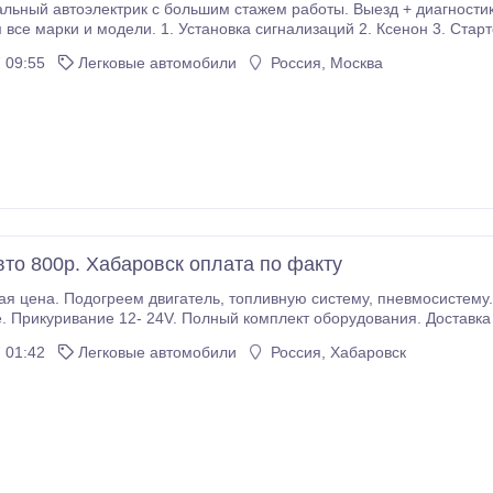
ьный автоэлектрик с большим стажем работы. Выезд + диагностик
а сигнализаций 2. Ксенон 3. Стартер 4. Генератор 5. Трамблеры 6. Катушки
 09:55
Легковые автомобили
Россия, Москва
вто 800р. Хабаровск оплата по факту
атель, топливную систему, пневмосистему. Оттайка конденсата в выхлопной системе,
. Прикуривание 12- 24V. Полный комплект оборудования. Доставка
пыт..
 01:42
Легковые автомобили
Россия, Хабаровск