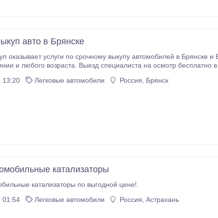
ыкуп авто в Брянске
п оказывает услуги по срочному выкупу автомобилей в Брянске и 
 и любого возраста. Выезд специалиста на осмотр бесплатно в любую точку город
руки уже через 30 минут! Работаем круглосуточно! Наш адрес: г.Брянск, .
 13:20
Легковые автомобили
Россия, Брянск
омобильные катализаторы
бильные катализаторы по выгодной цене!.
 01:54
Легковые автомобили
Россия, Астрахань