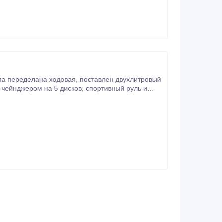
гарантии у официального дилера ( Lucky Motors
служивание только у официального дилера
ны Сенсорный дисплей с навигатором и камерой
ма Hands
овая, поставлен двухлитровый