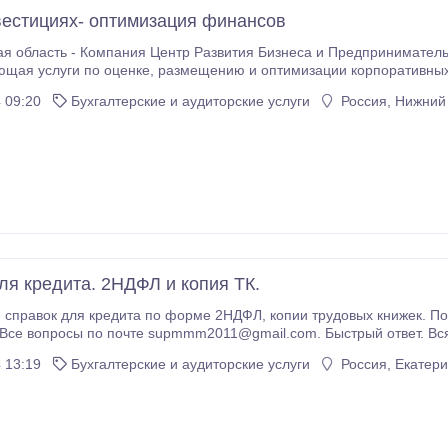
вестициях- оптимизация финансов
я область - Компания Центр Развития Бизнеса и Предпринимательс
ению и оптимизации корпоративных и частных финансов, а так же услуги по
. Центр ведёт работу с 2006 года в России, странах Центральной Европы, Карибского бассейна и США
 09:20
Бухгалтерские и аудиторские услуги
Россия, Нижний
ая группа ЦРБП – предоставляет услуги по размещению и оценке
ей цели или приближаетесь к её достижению.
ля кредита. 2НДФЛ и копия ТК.
ну. Без
Все вопросы по почте supmmm2011@gmail.com. Быстрый ответ. Вся 
 13:19
Бухгалтерские и аудиторские услуги
Россия, Екатери