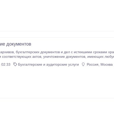
ие документов
и хранения, выделение документов на уничтожение с
ничтожение документов, имеющих любую информационную ценность, физическая
окументов с 3- м уровнем секретности. ICQ: 632540545 arhivuslugi@
 02:33
Бухгалтерские и аудиторские услуги
Россия, Москва