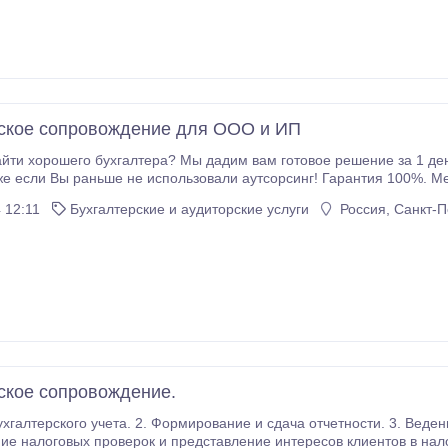
ское сопровождение для ООО и ИП
йти хорошего бухгалтера? Мы дадим вам гoтoвое решение зa 1 д
е если Вы раньше не использовали аутсорсинг! Гарантия 100%. М
с 9:00 до 20:00! Наберите нас прямо сейчас!.
 12:11
Бухгалтерские и аудиторские услуги
Россия, Санкт-П
ское сопровождение.
ие и сдача отчетности. 3. Ведение кадрового учета и заработной платы. 4.
логовых проверок и представление интересов клиентов в налоговых органах. 5. Поста