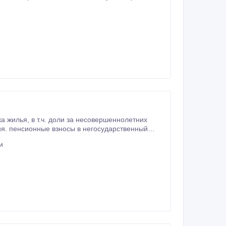
 организации.
и
рское сопровождение
деятельности ИП составление заявлений по транспортному налогу, налогу на имущество www.