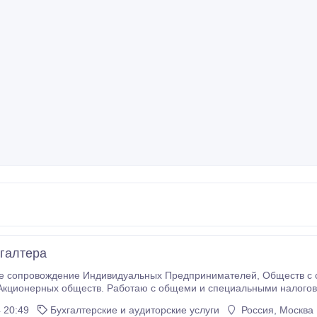
хгалтера
дение Индивидуальных Предпринимателей, Обществ с ограниченной ответственностью, Некомерческих
налоговых проверок так и камеральных. Учет веду в специализированно
 20:49
Бухгалтерские и аудиторские услуги
Россия, Москва