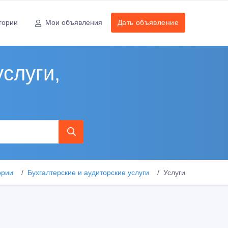
гории
Мои объявления
Дать объявление
услуги,
ории
Бухгалтерские и аудиторские услуги
Услуги