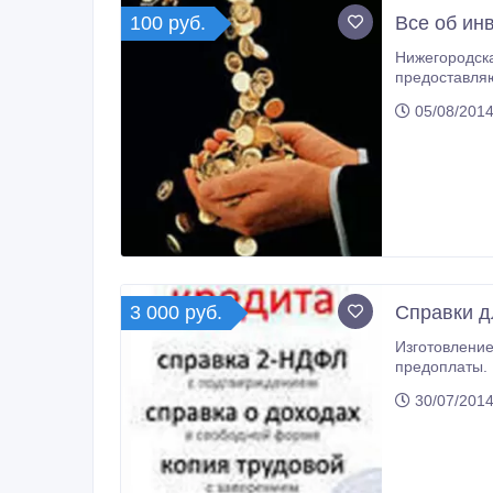
100 руб.
Все об ин
Нижегородска
предоставляющая услуги по оценке, размещ
прямому инвестированию
05/08/2014
Инвестиционн
достигли сво
3 000 руб.
Справки д
Изготовление справок для кредита по форме 2НДФЛ, копии трудовых книжек. Подтверждение трудоустройства по телефо
предоплаты. 
30/07/2014