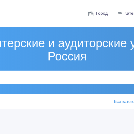
Город
Кате
терские и аудиторские 
Россия
Все катег