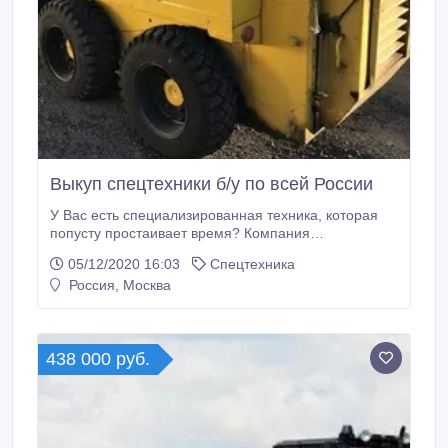
Выкуп спецтехники б/у по всей России
У Вас есть специализированная техника, которая
попусту простаивает время? Компания
«АвтоСпецтехника» осуществляет выкуп
05/12/2020 16:03
Спецтехника
спецтехники б/у по всей России с 2015 года. Наши
Россия, Москва
оценщики или представители в день обращения
бесплатно приедут по указанному адресу, проведут
справедливую оценку технического состояния
коммунальной, дорожной, строительной, с/х и
438 000 руб.
прочей техники и предложат выгодные условия.