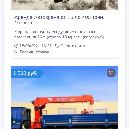
Аренда Автокрана от 16 до 400 тoнн.
Москва.
К аренде доступны следующие автокраны: -
автокран гп 16 т. (стрела 18 м) есть (вездеход); -
автокран гп 25 т. (стрела 22 м) есть (вездеход); -
18/09/2021 16:21
Спецтехника
автокран гп 25 т. (стрела 28 м) есть (вездеход); -
Россия, Москва
автокран гп 32 т. (стрела 31 м) есть (вездеход); -
автокран гп 40 т. (стрела 35 м+16 м гусек); -
автокран гп 50 т.
1 500 руб.