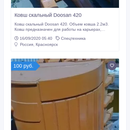
Ковш скальный Doosan 420
Ковш скальный Doosan 420. Объем ковша 2.2м3.
Ковш предназначен для работы на карьерах,
мерзлоте и котлованах. Изготовим однозубые
16/09/2020 05:40
Спецтехника
рыхлители, ковши траншейные, скальные, ковши
Россия, Красноярск
для экскаваторов-погрузчиков. Возможен наличный
и безналичный расчет..
100 руб.