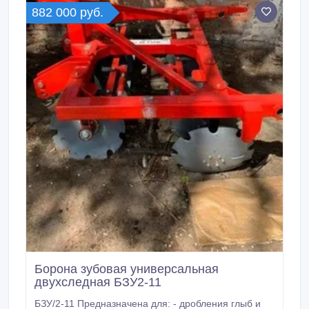
лет 2.
882 000 руб.
Борона зубовая универсальная
двухследная БЗУ2-11
БЗУ/2-11 Предназначена для: - дробления глыб и