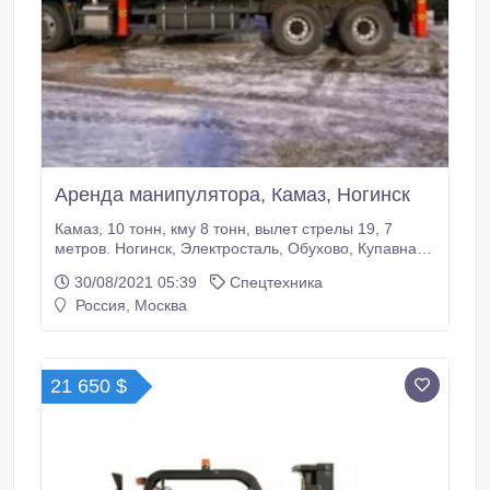
Аренда манипулятора, Камаз, Ногинск
Камаз, 10 тонн, кму 8 тонн, вылет стрелы 19, 7
метров. Ногинск, Электросталь, Обухово, Купавна и
т. д. Более подробную информацию Вы можете
30/08/2021 05:39
Спецтехника
получить, позвонив по указанному номеру
Россия, Москва
телефона. СМС не читаю, звоните. Собственник.
Тел.: 89151464645. Сергей. Дополнительная
информация на сайте services.
21 650 $