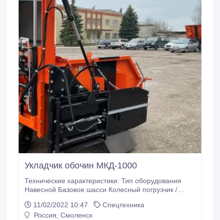
Укладчик обочин МКД-1000
Технические характеристики: Тип оборудования
Навесной Базовое шасси Колесный погрузчик /
Экскаватор-погрузчик Выход материала справа по
11/02/2022 10:47
Спецтехника
ходу движения Ширина укладки, мм от 20 до 2000
Россия, Смоленск
(2500, 3000 с доп. модулями) Объём бункера, м3 3,