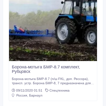
Борона-мотыга БМР-8.7 комплект,
Рубцовск
Борона-мотыга БМР-8.7 (п/ш FKL, доп. Рессора),
трансп. устр. Борона БМР-8, 7 предназначена для
сплошной и междурядной обработки любых культур:
09/11/2020 01:51
Спецтехника
зерновых, пропашных, бобовых, овощей и т.д.
Россия, Барнаул
Применяется для борьбы с сорняками (в стадии
нитки), разрушения корки, рыхления поверхности
поля, насыщения почвы воздухом, сохранения