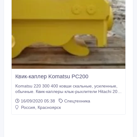
Квик-каплер Komatsu PC200
Komatsu 220 300 400 ковши скальные, усиленные,
обычные. Квик-каплеры клык-рыхлители Hitachi 200
230 240 330, а также ковши и ковшевые пальцы для
16/09/2020 05:38
Спецтехника
Hitachi Hyundai JCB Doosan..
Россия, Красноярск