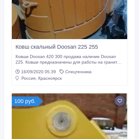
Ковш скальный Doosan 225 255
Ковши Doosan 420 300 продажа наличие Doosan
225. Ковши предназначены для работы на гранитах
и доломитах, железняках. Гарантия 1 год.
16/09/2020 05:39
Спецтехника
Рыхлитель клык JCB 220 Hitachi от 200 Komatsu от
Россия, Красноярск
200 Hyundai от 200 Doosan от 225 наличие.
Рыхлители предназначены для рыхления
мерзлоты..
100 руб.