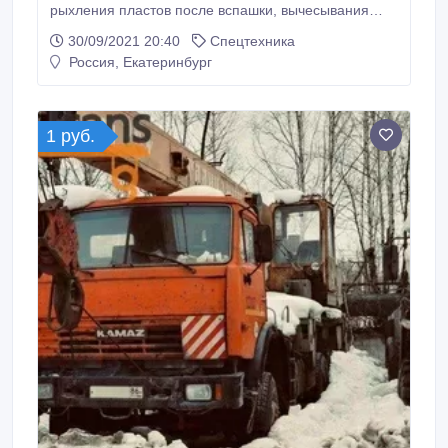
рыхления пластов после вспашки, вычесывания
сорняков, обработки лугов и пастбищ; - рыхления и
30/09/2021 20:40
Спецтехника
выравнивания поверхности поля, уничтожения
Россия, Екатеринбург
всходов сорняков, разбивания комков, заделки
удобрений; - до всходового и после всходового
боронования технических и зерновых культур.
1 руб.