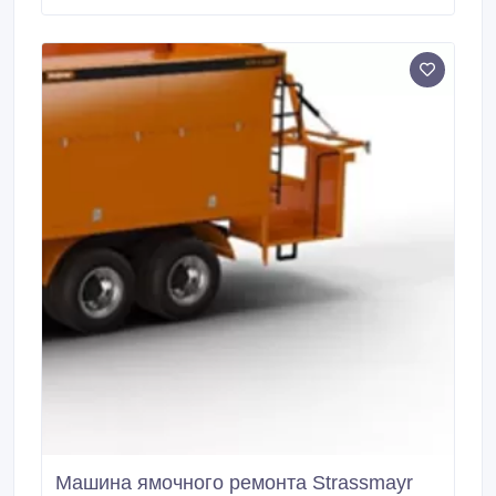
0 (регулируется гидравлически) Гидравлически
изменяемая геометрия бункера Наличие Привод
оборудования Гидравлический (от гидравлики
шасси) Управление процессом распределения
Полностью гидравлическое Привод вращения
питателя Гидромотор Управление бокового отвала
Гидравлическое Система линейной гидравлики
Гидравлические цилиндры Подъём/опускание
фронтальной стенки бункера Гидравлическое
Скорость укладки, метров/мин 50 Вылет отвала от
центральной оси оборудования, мм 160 Высота
отсыпания материала (макс), мм 300 (с точной
регулировкой) Высота отсыпания материала (мин),
мм 300 Гидравлическое удлинение отвала, мм ±
100 Ширина приёмного бункера, мм 290 (320 –
опция) Упорная балка Усиленная, гидравлически
выдвижная Опорные колёса Из износостойкой
резины, г/п 16 т.
Машина ямочного ремонта Strassmayr