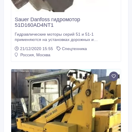
Sauer Danfoss гидромотор
51D160AD4NT1
Гидравлические моторы серий 51 и 51-1
применяются на установках дорожных и
внедорожных машин, в приводе гусеничного хода
21/12/2020 15:55
Спецтехника
бульдозеров , колесном приводе или в ходовой
Россия, Москва
части геологоразведочной и железнодорожной
техники , а также в лебедках каротажных
подъемников таких производителей, как
Промтрактор.