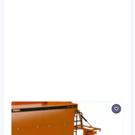
Термометр 0-120 ° - Шестеренчатый эмульсионный
насос Производительность регулируется
потенциометром Производительность регулируется
потенциометром между 50-200 л мин Система
объёмного дозирования ВОДЯНАЯ СИСТЕМА -
Водяной бак емкостью 1400 л или 4000 л Индикатор
уровня Воздушные и переливные трубы -
Объёмный роторный насос Производительность
регулируется потенциометром между 20-150 л мин
БУНКЕР ЩЕБНЯ - Стальная конструкция объём 8
или 12 м3 - Электрический вибратор внутри бункера
- Выгрузка инертных материалов с помощью
конвейерной ленты под бункером для щебня
КОНВЕЙЕРНАЯ ЛЕНТА ЩЕБНЯ - Бесступенчатая
регулировка скорости ленты с опорными роликами
(200-2000 кг мин) - Макс производительность 120 т
ч - Система объемного дозирования регулировка
потенциометром - Покрытый пластиком приводной
ролик приводится в действие гидравлическим
двигателем - Гладкий хвостовой ролик с затяжными
винтами - Система конвейерной ленты в кассетной
конструкции позволяет быстро и легко
демонтировать и установить ленту - Очистительный
ролик предотвращает прилипание грязи к
конвейерной ленте БЛОК УПРАВЛЕНИЯ И