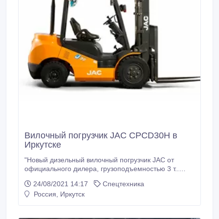
Вилочный погрузчик JAC CPCD30H в
Иркутске
"Новый дизельный вилочный погрузчик JAC от
официального дилера, грузоподъемностью 3 т..
Высота подъема до 8 м Грузоподъемность: 3000 кг
24/08/2021 14:17
Спецтехника
Тип двигателя: Дизельный Высота подъема: 3000
Россия, Иркутск
мм Марка двигателя: Двигатели марок IZUZU,
Xinchai Свободный ход: 175 мм Наклон мачты
(вперед/назад): 6°/12° Коробка передач: