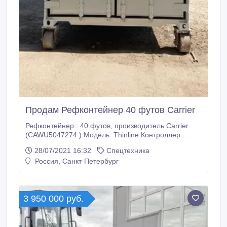
Продам Рефконтейнер 40 футов Carrier
Рефконтейнер : 40 футов, производитель Carrier
(CAWU5047274 ) Модель: Thinline Контроллер:
Micro Link 2 Используемый хладагент: HFC-134a
28/07/2021 16:32
Спецтехника
Год выпуска: 2003 (без пробега по России)
Россия, Санкт-Петербург
Температурный режим: от -25 до +25 градусов Тип
компрессора: поршневой полугерметичный
Энергопотребление: от 5- 5, 5 Квт/ч.
3 950 000 руб.