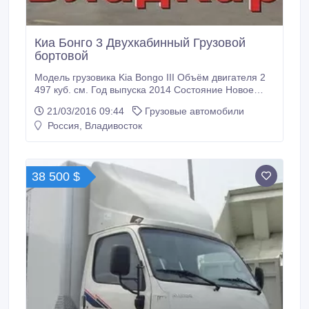
Киа Бонго 3 Двухкабинный Грузовой
бортовой
Модель грузовика Kia Bongo III Объём двигателя 2
497 куб. см. Год выпуска 2014 Состояние Новое
Пробег по РФ Без пробега Грузоподъёмность 1 000
21/03/2016 09:44
Грузовые автомобили
кг. Тип Бортовой двухкабинный грузовик Привод 4x4
Россия, Владивосток
Трансмиссия Механическая Топливо Дизель Руль
Левый Документы Есть ПТС Новый KIA Bongo III
Грузовой-бортовой с тентом, 2 каб.
38 500 $