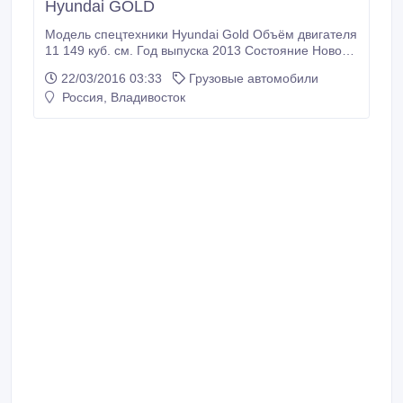
Hyundai GOLD
Модель спецтехники Hyundai Gold Объём двигателя
11 149 куб. см. Год выпуска 2013 Состояние Новое
Пробег по РФ Без пробега Грузоподъёмность: 8 500
22/03/2016 03:33
Грузовые автомобили
кг. Тип: Бортовой грузовик Привод: 4x2
Россия, Владивосток
Трансмиссия: Механическая Топливо: Дизель Руль:
Левый Документы: Есть ПТС Автономный
мобильный жилой модуль TUNDRA на базе
HYUNDAI GOLD.