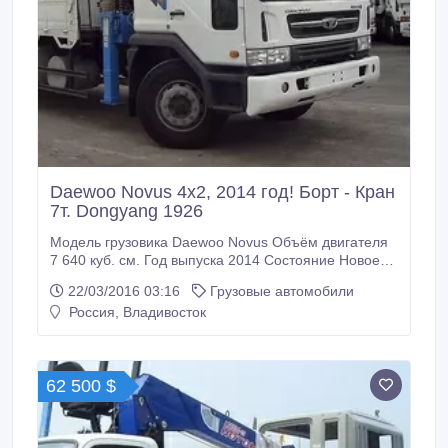
Daewoo Novus 4х2, 2014 год! Борт - Кран
7т. Dongyang 1926
Модель грузовика Daewoo Novus Объём двигателя
7 640 куб. см. Год выпуска 2014 Состояние Новое
Пробег по РФ Без пробега Грузоподъёмность 10
22/03/2016 03:16
Грузовые автомобили
000 кг. Тип Бортовой грузовик с манипулятором
Россия, Владивосток
Привод 4x2 Трансмиссия Механическая Топливо
Дизель Руль Левый Документы Есть ПТС Новый а/м
грузовой-бортовой с манипулятором Daewoo Novus
SE КМУ DongYang 1926.
62 500 $