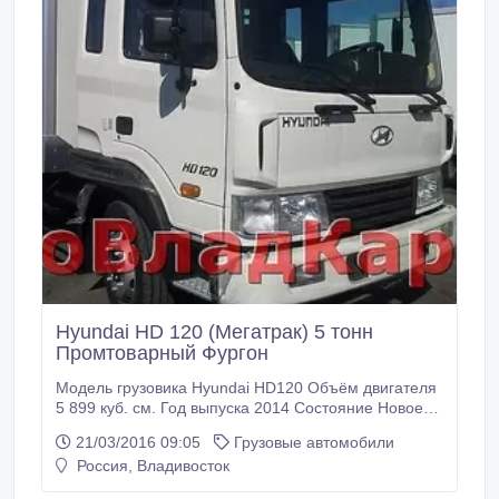
Hyundai HD 120 (Мегатрак) 5 тонн
Промтоварный Фургон
Модель грузовика Hyundai HD120 Объём двигателя
5 899 куб. см. Год выпуска 2014 Состояние Новое
Пробег по РФ Без пробега Грузоподъёмность 5 000
21/03/2016 09:05
Грузовые автомобили
кг. Тип Фургон Привод 4x2 Трансмиссия
Россия, Владивосток
Механическая Топливо Дизель Руль Левый
Документы Есть ПТС Новый а/м грузовой-фургон