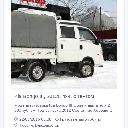
Kia Bongo III, 2012г, 4х4, с тентом
Модель грузовика Kia Bongo III Объём двигателя 2
500 куб. см. Год выпуска 2012 Состояние Хорошее
С пробегом по РФ Грузоподъёмность 1 000 кг. Тип
22/03/2016 03:38
Грузовые автомобили
Бортовой грузовик Привод 4x4 Трансмиссия
Россия, Владивосток
Механическая Топливо Дизель Руль Левый