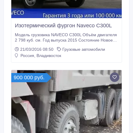
Изотермический фургон Naveco C300L
Модель грузовика NAVECO C300L Объём двигателя
2 798 куб. см. Год выпуска 2015 Состояние Новое
Пробег по РФ Без пробега Грузоподъёмность 3 000
21/03/2016 08:50
Грузовые автомобили
кг. Тип Изотермический фургон Привод 4x2
Россия, Владивосток
Трансмиссия Механическая Топливо Дизель Руль
Левый Документы Есть ПТС Новый автомобиль от
официального дилера!!! Изотермический фургон
NAVECO C300L Цена указана с НДС 18%,
900 000 руб.
утилизационным сбором.