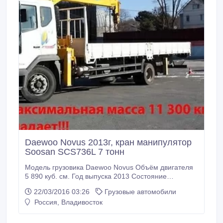
Daewoo Novus 2013г, кран манипулятор
Soosan SCS736L 7 тонн
Модель грузовика Daewoo Novus Объём двигателя
5 890 куб. см. Год выпуска 2013 Состояние
Хорошее Пробег по РФ С пробегом
22/03/2016 03:26
Грузовые автомобили
Грузоподъёмность 5 000 кг. Тип Бортовой грузовик с
Россия, Владивосток
манипулятором Привод 4x2 Трансмиссия
Механическая Топливо Дизель Руль Левый
Документы Есть ПТС Грузовой-бортовой Daewoo