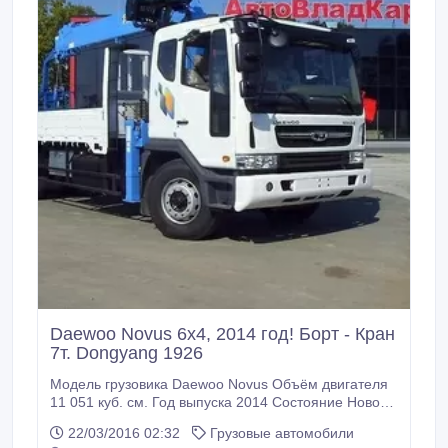
Daewoo Novus 6х4, 2014 год! Борт - Кран
7т. Dongyang 1926
Модель грузовика Daewoo Novus Объём двигателя
11 051 куб. см. Год выпуска 2014 Состояние Новое
Пробег по РФ Без пробега Грузоподъёмность 11
22/03/2016 02:32
Грузовые автомобили
500 кг. Тип Бортовой грузовик с манипулятором