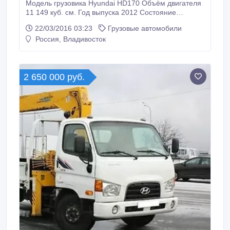
Модель грузовика Hyundai HD170 Объём двигателя
11 149 куб. см. Год выпуска 2012 Состояние
Хорошее Пробег по РФ С пробегом
22/03/2016 03:23
Грузовые автомобили
Грузоподъёмность 8 500 кг. Тип Бортовой грузовик с
Россия, Владивосток
манипулятором Привод 4x2 Трансмиссия
Механическая Топливо Дизель Руль Левый
Документы Есть ПТС А/м грузовой-бортовой с
манипулятором Hyundai HD170 с манипулятором
2 650 000 руб.
Hiab 160 Год выпуска: 2012 Местонахождение:
Владивосток Цена указана с НДС 18%,
таможенными платежами, утилизационным сбором.