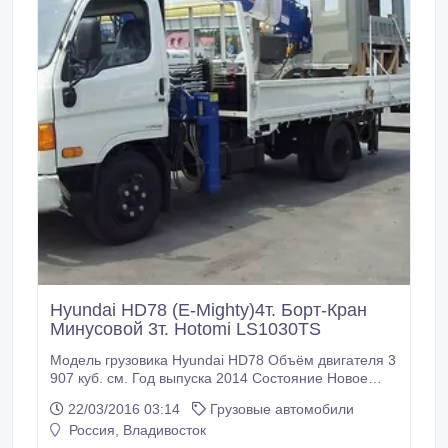
Hyundai HD78 (E-Mighty)4т. Борт-Кран
Минусовой 3т. Hotomi LS1030TS
Модель грузовика Hyundai HD78 Объём двигателя 3
907 куб. см. Год выпуска 2014 Состояние Новое
Пробег по РФ Без пробега Грузоподъёмность 4 000
22/03/2016 03:14
Грузовые автомобили
кг. Тип Бортовой грузовик с манипулятором Привод
Россия, Владивосток
4x2 Трансмиссия Механическая Топливо Дизель