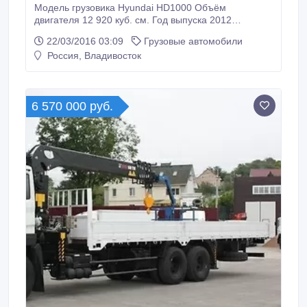
Модель грузовика Hyundai HD1000 Объём
двигателя 12 920 куб. см. Год выпуска 2012
Состояние Хорошее Пробег по РФ Без пробега
22/03/2016 03:09
Грузовые автомобили
Грузоподъёмность 20 000 кг. Тип Седельный тягач
Россия, Владивосток
Привод 6x4 Трансмиссия Механическая Топливо
Дизель Руль Левый Документы Есть ПТС Cедельный
тягач Hyundai HD1000 модель: D6CA тип: рядный,
4-х тактный, 6 цилиндров топливо: дизель
6 570 000 руб.
мощность, л.