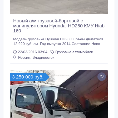
Новый а/м грузовой-бортовой с
манипулятором Hyundai HD250 КМУ Hiab
160
Модель грузовика Hyundai HD250 Объём двигателя
12 920 куб. см. Год выпуска 2014 Состояние Новое
Пробег по РФ Без пробега Грузоподъёмность 16
22/03/2016 03:04
Грузовые автомобили
000 кг. Тип Бортовой грузовик с манипулятором
Россия, Владивосток
Привод 6x4 Трансмиссия Механическая Топливо
Дизель Руль Левый Документы Есть ПТС Новый а/м
грузовой-бортовой с манипулятором Hyundai HD250
КМУ Hiab 160TM Год выпуска: 2014 (новый)
3 250 000 руб.
Местонахождение: Владивосток Цена указана с
НДС 18%, таможенными платежами,
утилизационным сбором.