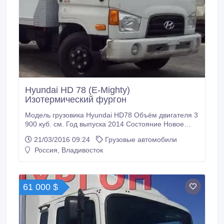
Hyundai HD 78 (E-Mighty)
Изотермический фургон
Модель грузовика Hyundai HD78 Объём двигателя 3
900 куб. см. Год выпуска 2014 Состояние Новое
Пробег по РФ Без пробега Грузоподъёмность 4 000
21/03/2016 09:24
Грузовые автомобили
кг. Тип Изотермический фургон Привод 4x2
Россия, Владивосток
Трансмиссия Механическая Топливо Дизель Руль
Левый Документы Есть ПТС Новый а/м
Изотермический-фургон Hyundai HD78 (E-Mighty)
Год выпуска: 2014 г.
61 000 $