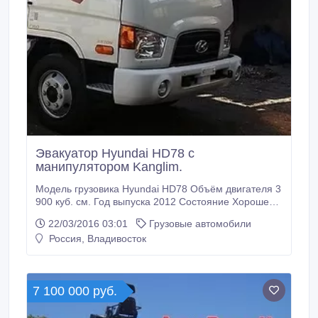
Эвакуатор Hyundai HD78 с
манипулятором Kanglim.
Модель грузовика Hyundai HD78 Объём двигателя 3
900 куб. см. Год выпуска 2012 Состояние Хорошее
Пробег по РФ Без пробега Грузоподъёмность 4 000
22/03/2016 03:01
Грузовые автомобили
кг. Тип Бортовой грузовик с манипулятором Привод
Россия, Владивосток
4x2 Трансмиссия Механическая Топливо Дизель
Руль Левый Документы Есть ПТС Эвакуатор Hyundai
HD78 с манипулятором Kanglim.
7 100 000 руб.