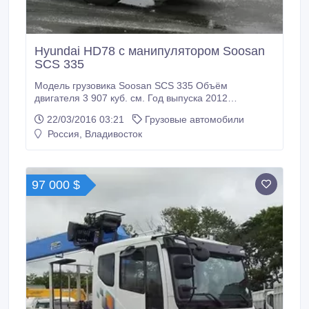
Hyundai HD78 c манипулятором Soosan
SCS 335
Модель грузовика Soosan SCS 335 Объём
двигателя 3 907 куб. см. Год выпуска 2012
Состояние Хорошее Пробег по РФ С пробегом
22/03/2016 03:21
Грузовые автомобили
Грузоподъёмность 4 000 кг. Тип Бортовой грузовик с
Россия, Владивосток
манипулятором Привод 4x2 Трансмиссия
Механическая Топливо Дизель Руль Левый
Документы Есть ПТС А/м грузовой-бортовой с
манипулятором Hyundai HD78 (E-Mighty) Год
97 000 $
выпуска: 2012 г.