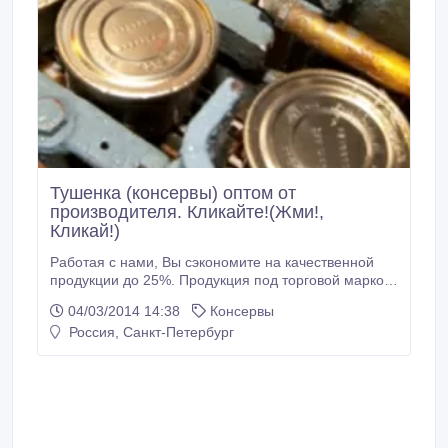
Тушенка (консервы) оптом от
производителя. Кликайте!(Жми!,
Кликай!)
Работая с нами, Вы сэкономите на качественной
продукции до 25%. Продукция под торговой маркой
«ВТК» производится из собственного мясного сырья
04/03/2014 14:38
Консервы
и при строгом контроле качества. Предлагаемая
Россия, Санкт-Петербург
Вам мясная консервация полностью соответствует
требованиям ГОСТ. Новейшие технологии,
применяемые при производстве, позволяют
выполнять пятиступенчатый контроль выпускаемой
продукции, тем самым дают возможность сохранять
высокое качество товара при постоянном росте
объемов продаж.