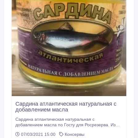
Сардина атлантическая натуральная с
добавлением масла
Сардина атлантическая натуральная с
добавлением масла по Госту для Росрезерва. Из
консервантов - соль, перец и растительное масло.
07/03/2021 15:00
Консервы
Куски рыбы крупные, не разваливаются. Цена