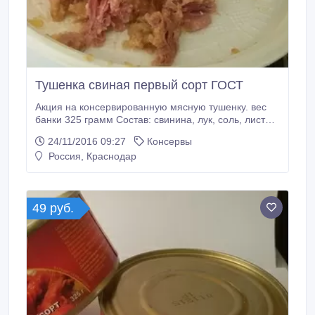
Тушенка свиная первый сорт ГОСТ
Акция на консервированную мясную тушенку. вес
банки 325 грамм Состав: свинина, лук, соль, лист
лавровый, перец черный Условия хранения:
24/11/2016 09:27
Консервы
Хранить при температуре от 0˚С до 20˚С и
Россия, Краснодар
относительной влажности не более 75% Вид
упаковки: ж/б №8.
49 руб.