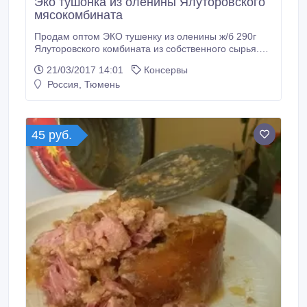
Эко тушонка из оленины Ялуторовского
мясокомбината
Продам оптом ЭКО тушенку из оленины ж/б 290г
Ялуторовского комбината из собственного сырья.
На 10% ниже заводской цены с доставкой на склад
21/03/2017 14:01
Консервы
покупателя. ГОСТ..
Россия, Тюмень
45 руб.