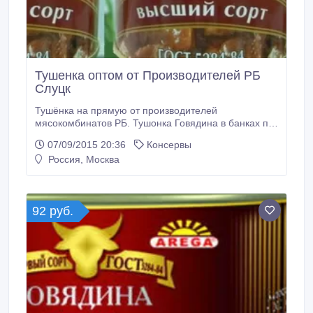
Тушенка оптом от Производителей РБ
Слуцк
Тушёнка на прямую от производителей
мясокомбинатов РБ. Тушонка Говядина в банках по
338 гр. Цена 90 р. Цена указана с учётам погрузки в
07/09/2015 20:36
Консервы
транспорт. Любые объёмы. возможна доставка по
Россия, Москва
России и СНГ. Самовывоз Skype: vova098763 mob:
375 29 763 20 26(viber) E-mail: vladimers@tut. by.
92 руб.