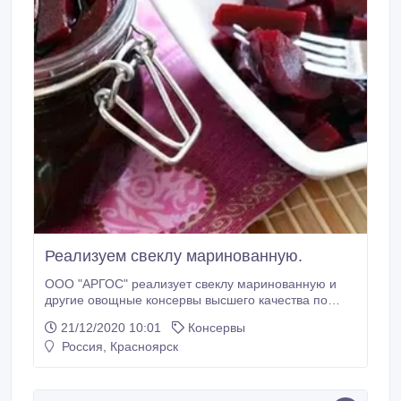
Реализуем свеклу маринованную.
ООО "АРГОС" реализует свеклу маринованную и
другие овощные консервы высшего качества по
доступной цене. Вкусная и недорогая
21/12/2020 10:01
Консервы
консервированная свекла найдет достойное
Россия, Красноярск
применение в общественном питании, кулинарии,
производстве полуфабрикатов. Продукция
произведена с соблюдением действующих
регламентов и стандартов на консервы, отвечает