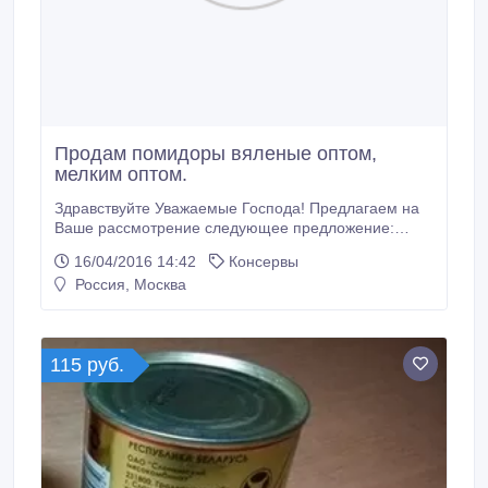
Продам помидоры вяленые оптом,
мелким оптом.
Здравствуйте Уважаемые Господа! Предлагаем на
Ваше рассмотрение следующее предложение:
Наша компания выращивает на собственных
16/04/2016 14:42
Консервы
площадях в Узбекистане высококачественные
Россия, Москва
томаты. С последующей сушкой томатов на солнце,
по итальянской технологии. Переработку
осуществляем на собственных производственных
мощностях (оборудование Турции) ВЯЛЕНЫЕ
115 руб.
ТОМАТЫ в подсолнечном масле со специями.