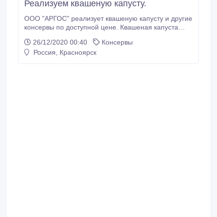
Реализуем квашеную капусту.
ООО "АРГОС" реализует квашеную капусту и другие
консервы по доступной цене. Квашеная капуста
ценна высоким содержанием витаминов и
26/12/2020 00:40
Консервы
микроэлементов и отличается замечательным
Россия, Красноярск
вкусом. Квашеная капуста, реализуемая компанией
"АРГОС" отличается строгим требованиям
безопасности и качества.