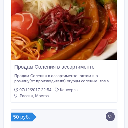
Продам Соления в ассортименте
Продам Соления в ассортименте, оптом и в
розницу(от производителя) огурцы соленые, томаты
соленые, капуста квашеная, перец соленый острый,
07/12/2017 22:54
Консервы
чеснок белый, красный соленый, черемша и многое
Россия, Москва
другое Вся продукция сертифицирована. Поставка в
бочках, ведрах, вакуумной упаковке. По всем
вопросам обращайтесь к нашим менеджерам.
50 руб.