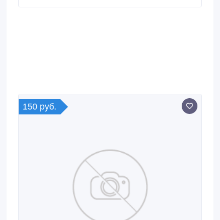
лавровый, перец чёрный молотый. Срок хранения
до 3 лет. Всегда СВЕЖАЙШАЯ по дате изготовления
ПРОДУКЦИЯ! Данный товар Вы можете приобрести
в ООО «Беби Хит Рус» в количестве от ОДНОЙ
коробки и по следующим ценам: 325 грамм 1-ый
сорт - от 88 руб.
150 руб.