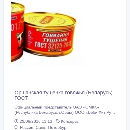
Оршанская тушенка говяжья (Беларусь)
ГОСТ.
Официальный представитель ОАО «ОМКК»
(Республика Беларусь, г.Орша) ООО «Беби Хит Рус»
предлагает «Говядину тушёную ГОСТ 32125-2013».
29/06/2016 13:13
Консервы
Массовая доля говядины по закладке - 97, 5%.
Россия, Санкт-Петербург
Состав: говядина, лук, соль йодированная, лист