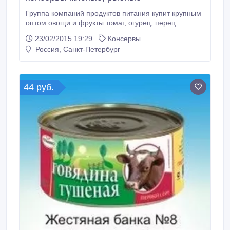
Группа компаний продуктов питания купит крупным
оптом овощи и фрукты:томат, огурец, перец
Болгарский, яблоко, виноград, гранат, слива, персик,
23/02/2015 19:29
Консервы
апельсин, грушу.Продукты питания:консервы
Россия, Санкт-Петербург
овощные, мясные, рыбные.Бакалея:сахарный
песок.Отдел закупок Михаил тел . 8-967-551-61-87
Email:mix.turkin@yandex.ru.
44 руб.