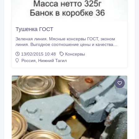
Тушенка ГОСТ
Зеленая линия. Мясные консервы ГОСТ, эконом
линия. Выгодное соотношение цены и качества
продукта. Изготавливается из фарша говядины и
13/02/2015 10:48
Консервы
свинины. Содержание белка не менее 16, 8 г., жира
Россия, Нижний Тагил
17, 8, фаршевая доля составляет 58%. В составе:
лук, соль, лавровый лист, перец черный, без
добавления растительного белка.