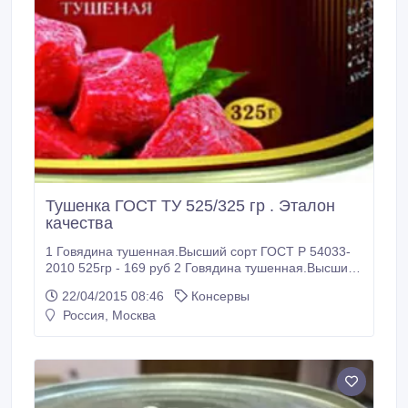
Тушенка ГОСТ ТУ 525/325 гр . Эталон
качества
1 Говядина тушенная.Высший сорт ГОСТ Р 54033-
2010 525гр - 169 руб 2 Говядина тушенная.Высший
сорт ГОСТ Р 54033-2010 325 гр -104.20 руб 3
22/04/2015 08:46
Консервы
Говядина тушенная.Первый сорт ГОСТ 5284-84 525
Россия, Москва
гр. - 149.80 руб 4 Говядина тушенная.Первый сорт
ГОСТ 5284-84 325 гр. - 101.20 руб 5 Говядина
тушенная ТУ АМ 39295842.