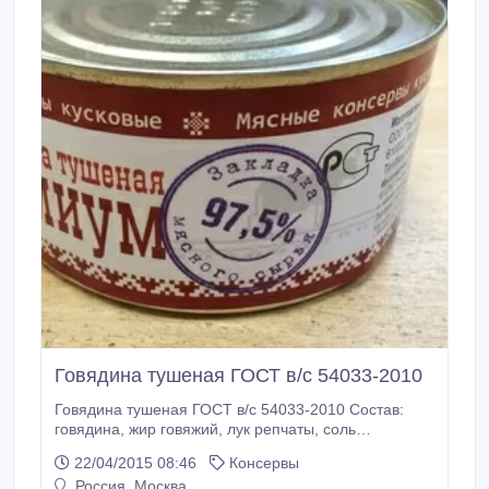
Говядина тушеная ГОСТ в/с 54033-2010
Говядина тушеная ГОСТ в/с 54033-2010 Состав:
говядина, жир говяжий, лук репчаты, соль
повареная, специи. Массовая доля мяса и жира не
22/04/2015 08:46
Консервы
менее 58%, жира не более 17% Премиум - закладка
Россия, Москва
мясного сырья - 97, 5 % Оленина тушеная ГОСТ в/с