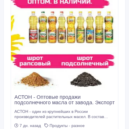
АСТОН - Оптовые продажи
подсолнечного масла от завода. Экспорт
АСТОН - один из крупнейших в России
производителей растительных масел. В состав
компании входят заводы по производству
7 дн. назад
Продукты - разное
растительных масел, элеваторные комплексы,