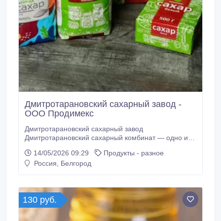
Дмитротарановский сахарный завод -
ООО Продимекс
Дмитротарановский сахарный завод
Дмитротарановский сахарный комбинат — одно из
предприятий сахарной отрасли России с
14/05/2026 09:29
Продукты - разное
многолетним опытом переработки сахарной свеклы
Россия, Белгород
и производства сахара. Предприятие входит в число
производственных площадок группы компаний ООО
«Продимекс» — одного из крупнейших
производителей сахара в России.
130 руб.