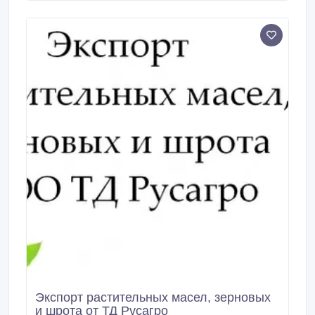
93, 7%. Предлагаем оптом от завода-
производителя: * Подсолнечное масло
(рафинированное/нерафинированное) * Соевое
масло (рафинированное/нерафинированное) *
Масло под брендом ТМ «Золотая Семечка» –
признанный бренд, экспорт №1 и другие торговые
марки.
Экспорт растительных масел, зерновых
и шрота от ТД Русагро