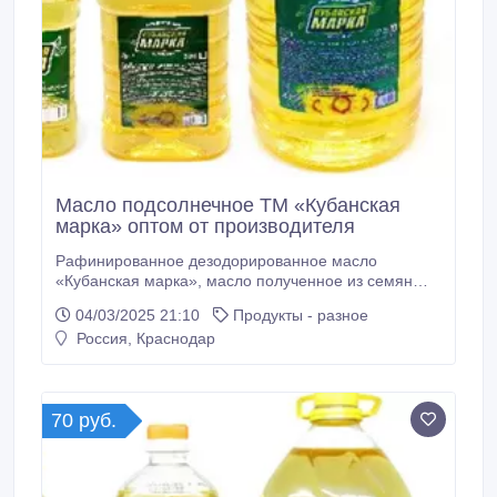
Масло подсолнечное ТМ «Кубанская
марка» оптом от производителя
Рафинированное дезодорированное масло
«Кубанская марка», масло полученное из семян
подсолнечника. Благодаря качественной очистки
04/03/2025 21:10
Продукты - разное
сохранило все лучшее, чем наделила его природа.
Россия, Краснодар
Масло идеально подходит для приготовления
традиционных блюд, выпечки и холодных закусок.
•В масле сохранены все полезные природные
вещества •Отличается высоким содержанием
70 руб.
витамина Е и жирных кислот Omega-6 •Высокая
степень очистки •Удобная бутылка, оригинальная
яркая запоминающаяся этикетка •Экономичный
сегмент • Для удобства хозяек, линейка масел