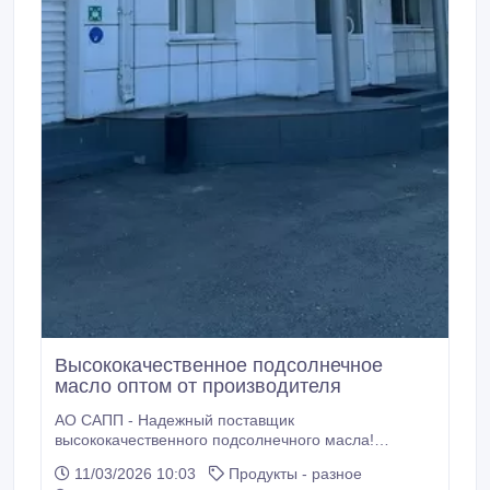
долгосрочным контрактам и регулярным поставкам.
Высококачественное подсолнечное
масло оптом от производителя
АО САПП - Надежный поставщик
высококачественного подсолнечного масла!
Современное агропромышленное предприятие с
11/03/2026 10:03
Продукты - разное
богатейшим опытом работы на российском рынке с