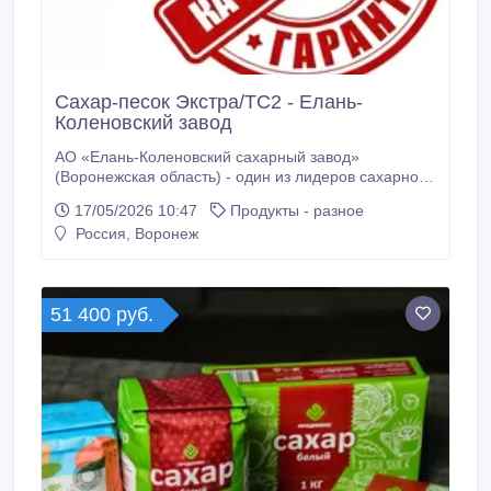
Сахар-песок Экстра/ТС2 - Елань-
Коленовский завод
АО «Елань-Коленовский сахарный завод»
(Воронежская область) - один из лидеров сахарной
промышленности России - предлагает к реализации
17/05/2026 10:47
Продукты - разное
сахар-песок собственного производства,
Россия, Воронеж
соответствующий ГОСТ 33222-2015. Мы
специализируемся на крупных оптовых поставках и
обладаем многолетним опытом работы на
экспортных направлениях.
51 400 руб.