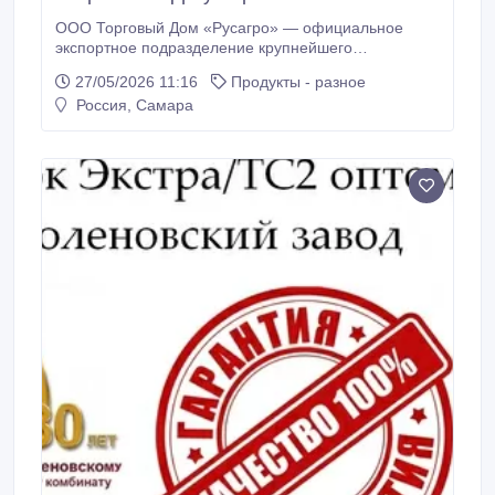
ООО Торговый Дом «Русагро» — официальное
экспортное подразделение крупнейшего
агрохолдинга России — предлагает прямые
27/05/2026 11:16
Продукты - разное
поставки сельхозпродукции и ингредиентов с
Россия, Самара
заводов Поволжья: АО
«Самараагропромпереработка», ООО «Русагро-
Балаково», ООО «Русагро-Аткарск» и ООО
«Русагро-Саратов». Наша продукция: Растительные
масла (Halal): * Подсолнечное масло
(рафинированное и нерафинированное).