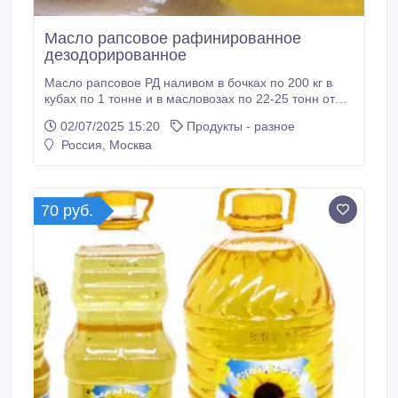
Масло рапсовое рафинированное
дезодорированное
Масло рапсовое РД наливом в бочках по 200 кг в
кубах по 1 тонне и в масловозах по 22-25 тонн от
производителя, высокое качество продукции,
02/07/2025 15:20
Продукты - разное
своевременная отгрузка со склада в Москве, гибкая
Россия, Москва
ценовая политика. Наши квалифицированные
сотрудники подготовят необходимую
технологическую консультацию документацию на
данную продукцию и образцы для испытаний
70 руб.
http://www.