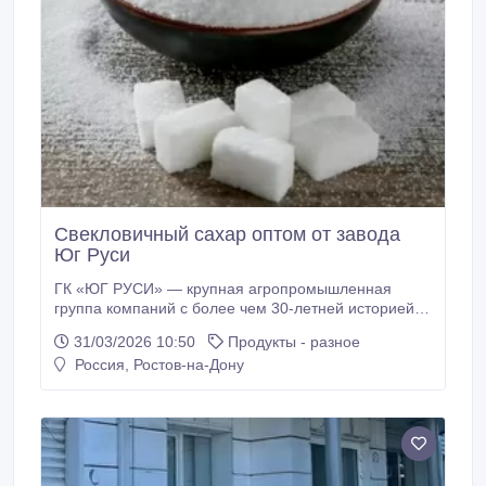
Свекловичный сахар оптом от завода
Юг Руси
ГК «ЮГ РУСИ» — крупная агропромышленная
группа компаний с более чем 30-летней историей.
Мы лидеры по производству свекловичного сахара,
31/03/2026 10:50
Продукты - разное
а также других сахарных продуктов. Наши клиенты
Россия, Ростов-на-Дону
— Россия и зарубежье, уровень повторных закупок
— 93, 7%. Предлагаем оптовые поставки прямо с
завода: * Сахар свекловичный категории ТС2 *
Упаковка мешки * Строгий контроль качества,
стабильные поставки круглый год * Опыт экспортных
поставок в десятки стран * Гибкие условия
партнерства и собственная логистика Готовы к