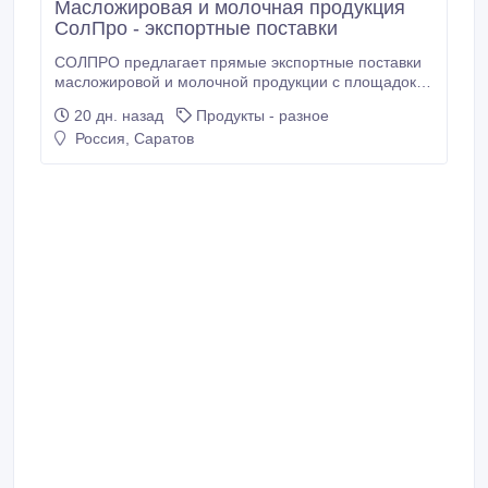
Масложировая и молочная продукция
СолПро - экспортные поставки
СОЛПРО предлагает прямые экспортные поставки
масложировой и молочной продукции с площадок
«БалаковоТерминал» и «РусагроБалаково»
20 дн. назад
Продукты - разное
(линейка СОЛПРО PL). Продукция востребована в
Россия, Саратов
HoReCa, кондитерском и хлебопекарном
производстве, на молочных и перерабатывающих
предприятиях. Вся продукция соответствует
ГОСТам, сопровождается полным комплектом
документов для экспорта и работает под 0 % НДС
при соблюдении условий Таможенного союза.