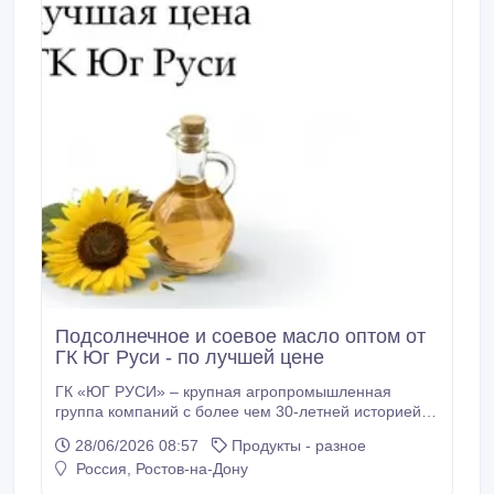
Подсолнечное и соевое масло оптом от
ГК Юг Руси - по лучшей цене
ГК «ЮГ РУСИ» – крупная агропромышленная
группа компаний с более чем 30-летней историей.
Мы занимаем лидирующие позиции по
28/06/2026 08:57
Продукты - разное
производству подсолнечного и соевого масла, а
Россия, Ростов-на-Дону
также шрота и жмыха. Нам доверяют клиенты в
России и за рубежом, уровень повторных закупок –