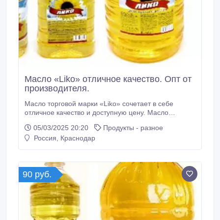
Масло «Liko» отличное качество. Опт от
производителя.
Масло торговой марки «Liko» сочетает в себе
отличное качество и доступную цену. Масло
подойдет для покупателей, стремящихся к
05/03/2025 20:20
Продукты - разное
экономии. Масло «Liko» может быть использовано
Россия, Краснодар
для выпечки, жарки, салатов. Высокая степень
очистки Экономичный сегмент Отличается высоким
содержанием витамина Е и жирных кислот Omega-6
В масле сохранены все полезные природные
90 руб.
вещества Для удобства хозяек, линейка масел
«Liko» выпущена в обновленной удобной фасовке–
0, 5/1л.