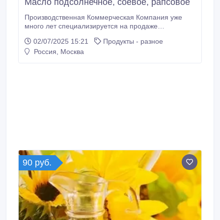
Масло подсолнечное, соевое, рапсовое
Производственная Коммерческая Компания уже
много лет специализируется на продаже
растительных масел У нас огромный опыт в данной
02/07/2025 15:21
Продукты - разное
области и представлен огромный выбор самых
Россия, Москва
различных и качественных растительных масел по
самым низким ценам. Мы осуществляем поставки
растительного масла согласно заявки клиента по
территории России.
90 руб.