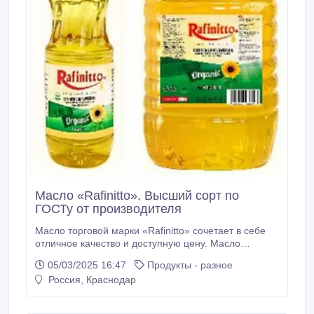
Масло «Rafinitto». Высший сорт по
ГОСТу от производителя
Масло торговой марки «Rafinitto» сочетает в себе
отличное качество и доступную цену. Масло
подойдет для покупателей, стремящихся к
05/03/2025 16:47
Продукты - разное
экономии. Масло «Rafinitto» может быть
Россия, Краснодар
использовано для выпечки, жарки, салатов.
Отличается высоким содержанием витамина Е и
жирных кислот Omega-6 В масле сохранены все