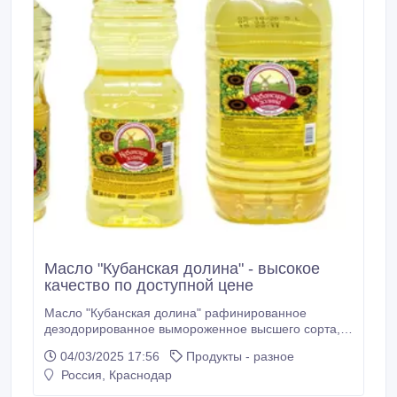
«Кубанская семечка» выпущена в обновленной
удобной фасовке–0, 5/1л.
Масло "Кубанская долина" - высокое
качество по доступной цене
Масло "Кубанская долина" рафинированное
дезодорированное вымороженное высшего сорта,
очищенное от примесей, пестицидов и продуктов
04/03/2025 17:56
Продукты - разное
окисления. Масло «Кубанская долина» имеет
Россия, Краснодар
золотистый цвет, не имеет запаха и не выделяет
осадка при хранении. Масло «Кубанская долина»