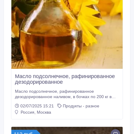
Масло подсолнечное, рафинированное
дезодорированное
Масло подсолнечное, рафинированное
дезодорированное наливом, в бочках по 200 кг в
кубах по 1000 кг и в масловозах всегда в наличии на
02/07/2025 15:21
Продукты - разное
складе в Москве. Предоставляем образцы для
Россия, Москва
испытаний и технологическую консультацию с
уважением Александр.http://www.krimson.ru.