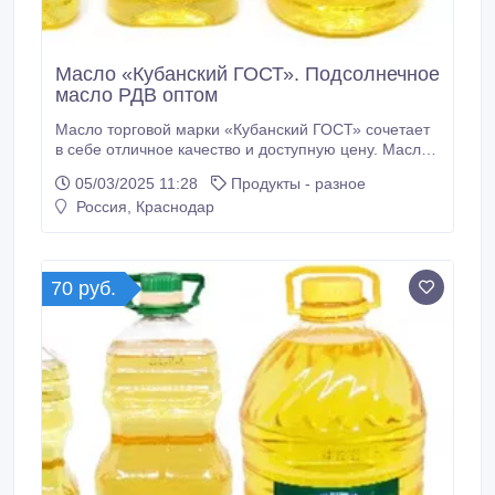
Масло «Кубанский ГОСТ». Подсолнечное
масло РДВ оптом
Масло торговой марки «Кубанский ГОСТ» сочетает
в себе отличное качество и доступную цену. Масло
подойдет для покупателей, стремящихся к
05/03/2025 11:28
Продукты - разное
экономии. Масло «Кубанский ГОСТ» может быть
Россия, Краснодар
использовано для выпечки, жарки, салатов. •В
масле сохранены все полезные природные
вещества •Отличается высоким содержанием
витамина Е и жирных кислот Omega-6 •Высокая
70 руб.
степень очистки •Экономичный сегмент •Для
удобства хозяек, линейка масел «Кубанская
семечка» выпущена в обновленной удобной
фасовке–0, 5/1л.