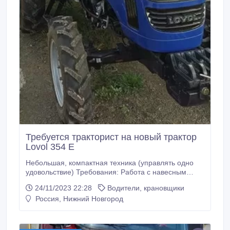
Требуется тракторист на новый трактор
Lovol 354 Е
Небольшая, компактная техника (управлять одно
удовольствие) Требования: Работа с навесным
оборудованием (щетка отвал) Бережное отношение
24/11/2023 22:28
Водители, крановщики
к технике. Работа в Нижегородском районе
Россия, Нижний Новгород
(г.Нижний Новгород) Обязанности: Прометание
тротуаров, и дорог уборка от снега. Условия: 8-ми
часовой рабочий.