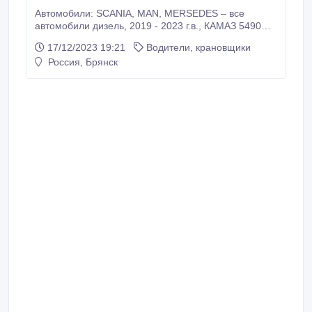
Автомобили: SCANIA, MAN, MERSEDES – все
автомобили дизель, 2019 - 2023 г.в., КАМАЗ 5490
(2022 г.в.) на СПГ. Условия: - График работы: на
17/12/2023 19:21
Водители, крановщики
постоянной основе или основная вахта 30/15, вахты
Россия, Брянск
различной продолжительности - обсуждается с
кандидатом. - Зарплата за вахту 30 дней составляет
150 000 - 200 000руб.