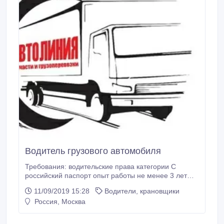
Водитель грузового автомобиля
Требования: водительские права категории С
российский паспорт опыт работы не менее 3 лет
знание города Москвы базовые знания по ремонту
11/09/2019 15:28
Водители, крановщики
авто ответственность и исполнительность
Россия, Москва
готовность к поездкам на дальние расстояния
проживание на севере Москвы Обязанности:
перевозка грузов по городу Условия: Мы.