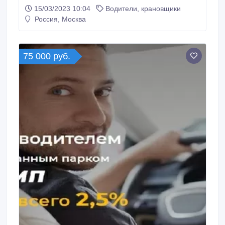
Ответственность - Стаж вождения от 2х лет - Опыт
15/03/2023 10:04
Водители, крановщики
работы на категории Е Обязанности: -
Россия, Москва
Своевременная доставка грузов склад-склад, по
Москве и Московской области. Только задняя
погрузка.
75 000 руб.