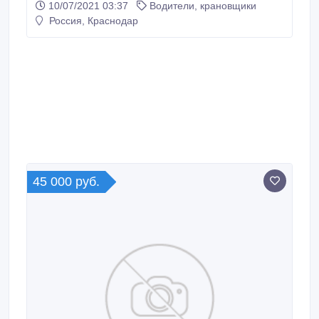
10/07/2021 03:37
Водители, крановщики
автомобиле и доставляйте заказы из интернет-
Россия, Краснодар
магазинов, магазинов, кафе, от юридических и
физических лиц. Работа с полной занятостью или
подработка в удобное время.
45 000 руб.