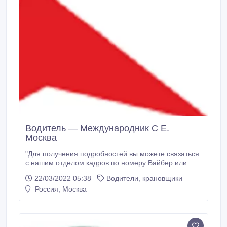
Водитель — Международник С Е.
Москва
"Для получения подробностей вы можете связаться
с нашим отделом кадров по номеру Baйбер или
Baтсап! Tpебования к сотруднику 1. Опыт езды в
22/03/2022 05:38
Водители, крановщики
категории СЕ (полуприцеп) в Европе или странах
Россия, Москва
СНГ от 3 месяцев. ( Для водителей без опыта в
Европе - оплачиваемая стажировка ). 2. Карта
цифрового тахографа.