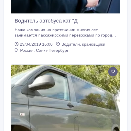
Водитель автобуса кат "Д"
Наша компания на протяжении многих лет
занимается пассажирскими перевозками по городу
о области. На данный момент , в связи с
29/04/2019 16:00
Водители, крановщики
пополнением парка, нам нужны водители.
Россия, Санкт-Петербург
Требования: -водительские права категории "d".
-опыт перевозок на автобусах до 30 мест и
микроавтобусах. -дисциплинированность.