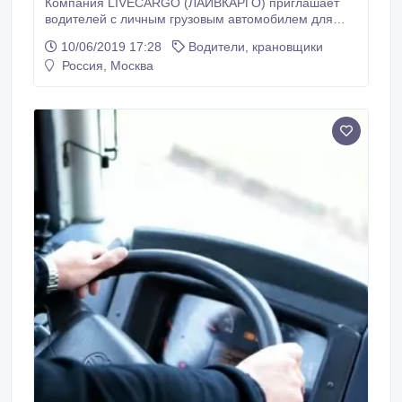
Компания LIVECARGO (ЛАЙВКАРГО) приглашает
водителей с личным грузовым автомобилем для
подключения к тарифу "Грузовой" сервиса
10/06/2019 17:28
Водители, крановщики
Яндекс.Такси и работы с собственными заказами
Россия, Москва
компании. МЫ ПРЕДЛАГАЕМ - Свободный график
работы. - Гарантированное подключение в течение
10 мин после получения полного пакета
документов.