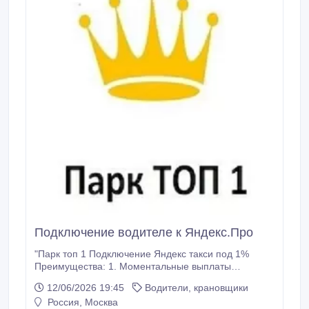
Подключение водителе к Яндекс.Про
"Парк топ 1 Подключение Яндекс такси под 1%
Преимущества: 1. Моментальные выплаты
(круглосуточно) 2. Комиссия1% 3. Возможно покупка
12/06/2026 19:45
Водители, крановщики
смен (уточняйте в парке) 4. Заправка с таксометра "
Россия, Москва
park-top1.ru.