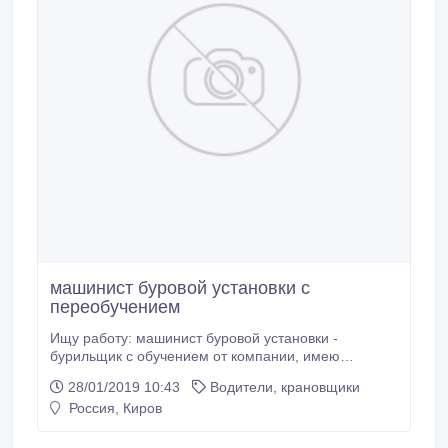
машинист буровой установки с
переобучением
Ищу работу: машинист буровой установки -
бурильщик с обучением от компании, имею
удостоверение помощник бурильщика КРС 4
28/01/2019 10:43
Водители, крановщики
разряд, стропальщик 4 разряд, водительское
Россия, Киров
удостоверение категории - B, C, машинист
экскаватора категория Е. Цель: Найти хорошую
работу с достойной оплатой труда. Готов к