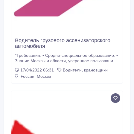
Водитель грузового ассенизаторского
автомобиля
"Требования: • Средне-специальное образование. •
Знание Москвы и области, уверенное пользование
навигатором. • Права категории ""С"". • Знание
17/04/2022 06:31
Водители, крановщики
правил технической эксплуатации автомобиля. •
Россия, Москва
Пунктуальность, вежливость, ответственность на
работе, бережная эксплуатация рабочего
автотранспорта.