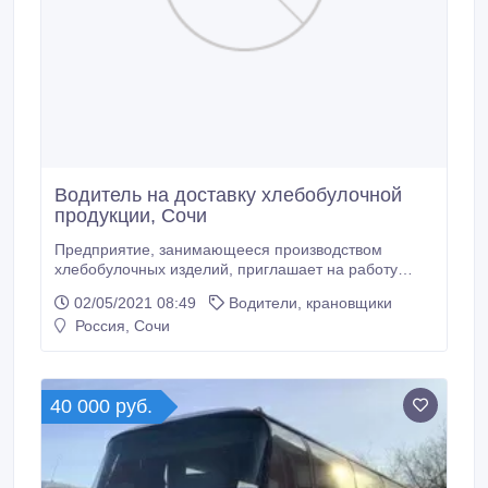
Водитель на доставку хлебобулочной
продукции, Сочи
Предприятие, занимающееся производством
хлебобулочных изделий, приглашает на работу
водителя-экспедитора категории «B». Трудовые
02/05/2021 08:49
Водители, крановщики
обязанности: развозка и доставка хлебной
Россия, Сочи
продукции. Работа стабильная. Зарплата 2 раза в
месяц. Размер зарплаты в среднем - 45000 р. Тел.:
89881448010, 89384621242.
40 000 руб.