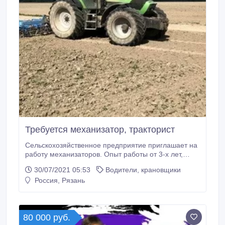
Требуется механизатор, тракторист
Сельскохозяйственное предприятие приглашает на
работу механизаторов. Опыт работы от 3-х лет,
наличие специализированных документов - права
30/07/2021 05:53
Водители, крановщики
тракториста-машиниста. Без вредных привычек.
Россия, Рязань
Работа на сельскохозяйственной технике при
выполнение полевых работ: посадка, посев, уборка.
Трактора - МТЗ, Т-150, К-700, Deutz-Fahr Agrotron
165.
80 000 руб.