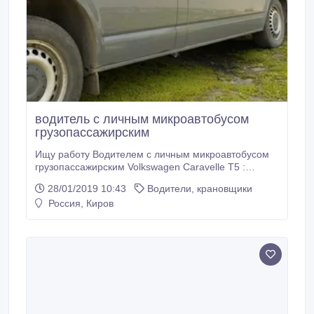
водитель с личным микроавтобусом
грузопассажирским
Ищу работу Водителем с личным микроавтобусом
грузопассажирским Volkswagen Caravelle Т5 :
Машина грузопассажирская, трансформируется в
28/01/2019 10:43
Водители, крановщики
грузовую до 1 тонн, (салон на 5 мест, длина
Россия, Киров
грузового отсека: 2, 5 и 1, 5 м, ширина - 1, 2 м,
высота - 1, 2 м, объем 5 куб.м. и 1 тонна груз),
возможны командировки, кругорейсы, личный
водитель, семейный, возможны варианты, готов на
сотрудничество на постоянной основе.