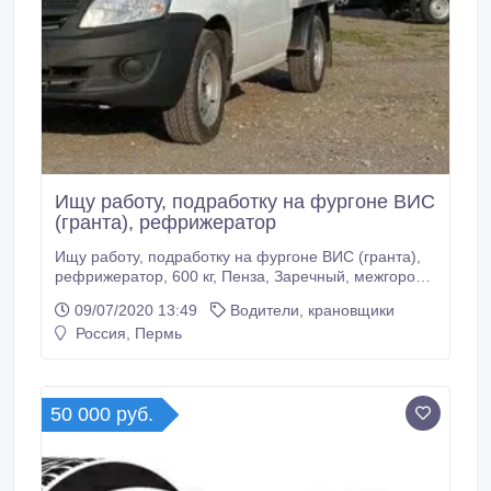
Ищу работу, подработку на фургоне ВИС
(гранта), рефрижератор
Ищу работу, подработку на фургоне ВИС (гранта),
рефрижератор, 600 кг, Пенза, Заречный, межгород,
дачи и др. Более детальная информация - по
09/07/2020 13:49
Водители, крановщики
телефону. Контактный номер телефона: 8 927 286
Россия, Пермь
51 11. Олег..
50 000 руб.