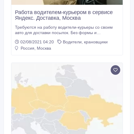
Работа водителем-курьером в сервисе
Яндекс. Доставка, Москва
Требуются на работу водители-курьеры со своим
авто для доставки посылок. Без формы и
термокороба, не еда Подключение для работы в
02/08/2021 04:20
Водители, крановщики
Яндекс. Доставка займет 2 минуты. Сразу сможете
Россия, Москва
работать. ГЛАВНОЕ о работе курьером-
доставщиком: - Нужно доставлять малогабаритные
грузы, до 20 кг. - Заказов очень много.