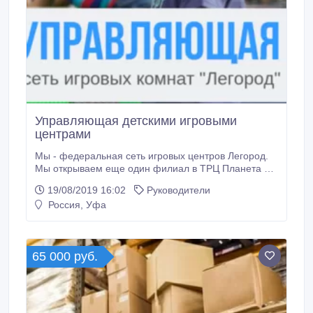
Управляющая детскими игровыми
центрами
Мы - федеральная сеть игровых центров Легород.
Мы открываем еще один филиал в ТРЦ Планета и
ищем в команду Управляющего! Нужны новые
19/08/2019 16:02
Руководители
достижения и развитие в любимой сфере? Хотите
Россия, Уфа
стать партнером компании и ищете настоящие
перспективы развития? Откликайтесь! Вы пройдете
предварительное обучение и тренинги
"Эффективное управление персоналом",
65 000 руб.
"Персональное управленческое искусство" за счет
компании до начала работы и станете
эффективным управляющим.