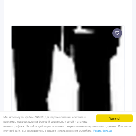
Мы используем файлы cookie для персонализации контента и
Принять!
рекламы, предоставления функций социальных сетей и анализа
нашего трафика. На сайте действует политика о неразглашении персональных данных. Используя
этот веб-сайт, вы соглашаетесь с нашим использованием coookies.
Узнать больше