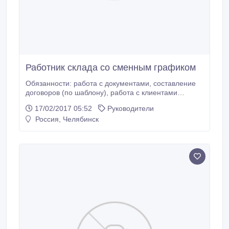
Работник склада со сменным графиком
Обязанности: работа с документами, составление
договоров (по шаблону), работа с клиентами
Требования: ответственность (прогулы не
17/02/2017 05:52
Руководители
допускаются); качественная работа; желание
Россия, Челябинск
работать и зарабатывать; грамотная речь без
дефектов Условия: оформление по ТК РФ,
современное оборудованное рабочее место,
удобный.