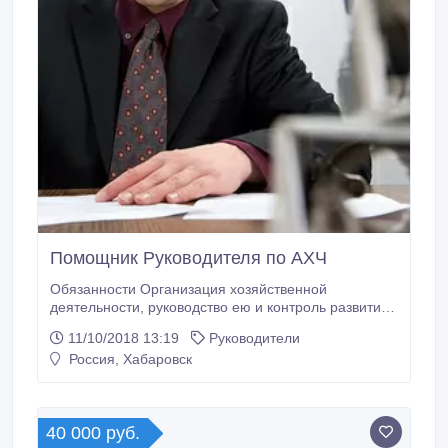
Помощник Руководителя по АХЧ
Обязанности Организация хозяйственной
деятельности, руководство ею и контроль развития;
руководство коллективом обслуживающего
11/10/2018 13:19
Руководители
персонала; Осуществление контроля за
Россия, Хабаровск
хозяйственным обслуживанием и надлежащим
состоянием офисов. Требования к кандидату:
внимательность, тактичность, исполнительность
Условия работы: Официальное трудоустройство,
40 000 руб.
соц.