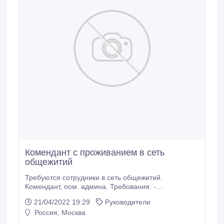
Комендант с проживанием в сеть
общежитий
Требуются сотрудники в сеть общежитий.
Комендант, пом. админа. Требования: -
образование не ниже среднего; - знание ПК -
21/04/2022 19:29
Руководители
уверенный пользователь; - обязательное условие -
Россия, Москва
служба в армии PФ. Обязанности: - поддержание
дисциплины на объекте, - пропускной режим, -