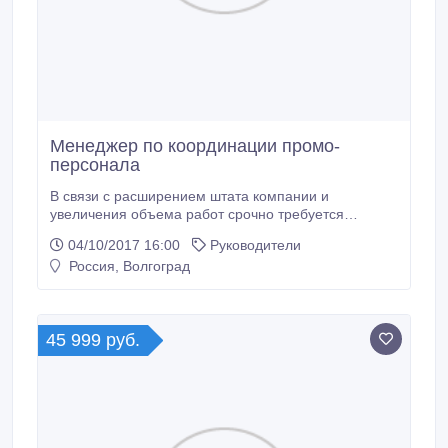
Менеджер по координации промо-
персонала
В связи с расширением штата компании и
увеличения объема работ срочно требуется
сотрудник Обязанности: Проведение кратких
04/10/2017 16:00
Руководители
собеседований Выдача им заданий Ведение
Россия, Волгоград
отчётности Требования: Опытный пользователь ПК
Активность Лидерские качества Опыт работы с
персоналом приветствуется Условия: НЕПОЛНЫЙ
РАБОЧИЙ ДЕНЬ График работы 5/2, с 13.
45 999 руб.