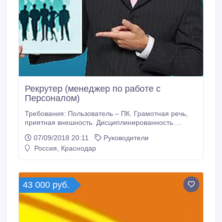
Рекрутер (менеджер по работе с
Персоналом)
Требования: Пользователь – ПК. Грамотная речь,
приятная внешность. Дисциплинированность.
Нацеленность на результат. Обязанности: 4-5 часов
07/09/2018 20:11
Руководители
работы в радиусе с 09-00 до 18-00 часов. Обучение
Россия, Краснодар
предоставляется на бесплатной основе. Оказание
информационной и сервисной поддержки клиентам.
Поддержание и развитие предоставляемой Базы
Клиентов.
43 000 руб.