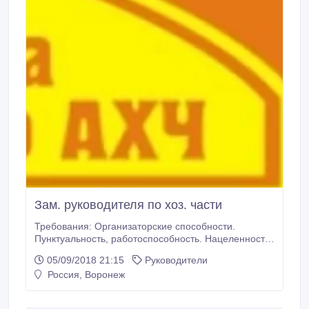
Зам. руководителя по хоз. части
Требования: Организаторские способности.
Пунктуальность, работоспособность. Нацеленность
на результат. Обязанности: Оформление
05/09/2018 21:15
Руководители
необходимых документов для заключения
Россия, Воронеж
договоров на оказание услуг. Участие в
хозяйственном обслуживании проводимых
совещаний, конференций, семинаров и других