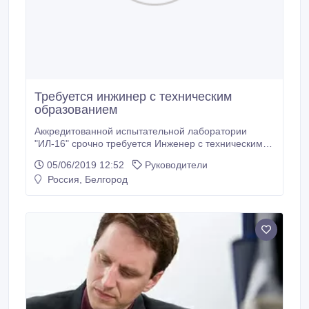
Требуется инжинер с техническим
образованием
Аккредитованной испытательной лаборатории
"ИЛ-16" срочно требуется Инженер с техническим
образованием. Для проведения технической
05/06/2019 12:52
Руководители
экспертизы транспортных средств после установки
Россия, Белгород
газобаллонного оборудования.Обязанности:
Проведение технической экспертизы. График
работы пн-пт с9.00-18.00.