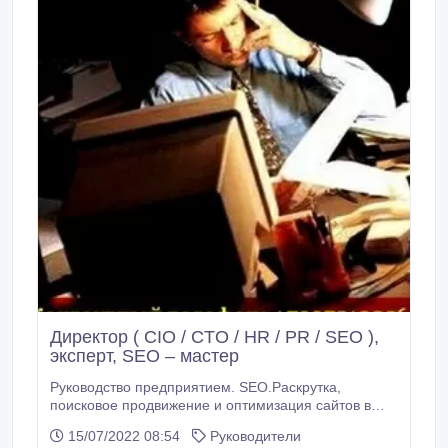
Директор ( CIO / CTO / HR / PR / SEO ),
эксперт, SEO – мастер
Руководство предприятием. SEO.Раскрутка,
поисковое продвижение и оптимизация сайтов в
сети интернет. Экспертиза и аудит web — проектов.
15/07/2022 08:54
Руководители
Консультации и практическая помощь в построении