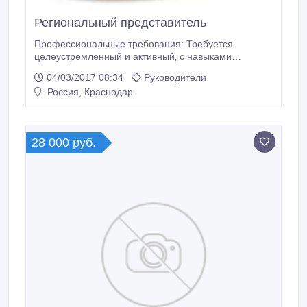
Региональный представитель
Профессиональные требования: Требуется
целеустремленный и активный‚ с навыками
делового общения‚ ориентированный на результат‚
04/03/2017 08:34
Руководители
грамотный‚ готовый повышать свой
Россия, Краснодар
профессиональный уровень руководитель.
Обязанности: Общее руководство коллективом‚
увеличение показателей эффективности работы
структуры‚ координация работы персоналом.
28 000 руб.