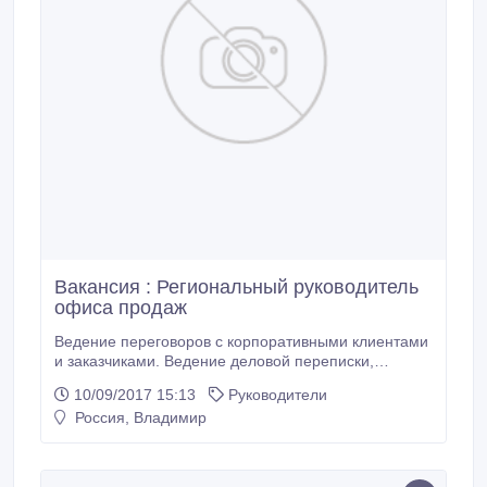
Вакансия : Региональный руководитель
офиса продаж
Ведение переговоров с корпоративными клиентами
и заказчиками. Ведение деловой переписки,
заключение сделок. Отчетность головному офису.
10/09/2017 15:13
Руководители
Знание продукции. а также учитывание и
Россия, Владимир
собственных интересов, а также интересов
клиентов. Доход до 45999 рублей и более…
(премии, %, бонусы). +7(904) 031 67.