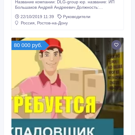
Название компании: DLG-group юр. название: ИП
Большаков Андрей Андреевич Должность:
Руководитель в отдел HR КТО МЫ? Наша компания
22/10/2019 11:39
Руководители
уже более 7 лет занимается рекламой в интернете.
Россия, Ростов-на-Дону
Мы работаем с Google через платформу Elama.
Занимаемся привлечением клиентов на сайты
наших заказчиков и партнеров - это онлайн-
магазины по продаже товаров и услуг в Европе и
80 000 руб.
Северной Америке.