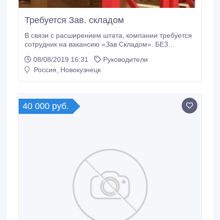
Требуется Зав. складом
В связи с расширением штата, компании требуется
сотрудник на вакансию «Зав Складом». БЕЗ
ОПЫТА. Обязанности: Руководить работой склада
08/08/2019 16:31
Руководители
по приему, хранению и отпуску товаров.
Россия, Новокузнецк
Обеспечивает сохранность складируемых товаров.
Обеспечивает соблюдение режимов хранения.
Готовит места для принятия поступивших грузов.
40 000 руб.