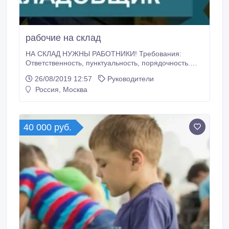
рабочие на склад
НА СКЛАД НУЖНЫ РАБОТНИКИ! Требования:
Ответственность, пунктуальность, порядочность.
Обязанности:​ Проведение погрузочно-разгрузочных
26/08/2019 12:57
Руководители
работ, размещение товара на складе Комплектация,
Россия, Москва
фасовка. Условия: официальное оформление,
премии, карьерный рост! График работы пнд- пятн.,
с 09:00 до 18:00. Дружный коллектив.
40 000 руб.