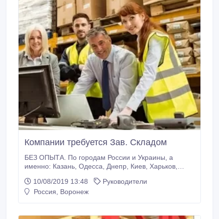
Компании требуется Зав. Складом
БЕЗ ОПЫТА. По городам России и Украины, а
именно: Казань, Одесса, Днепр, Киев, Харьков,
Уфа, Краснодар, РНД, Ни Но, Омск Красноярск,
10/08/2019 13:48
Руководители
Воронеж, Кемерово, Новокузнецк Обязанности:
Россия, Воронеж
-Руководить работой склада по приему, хранению и
отпуску товаров.