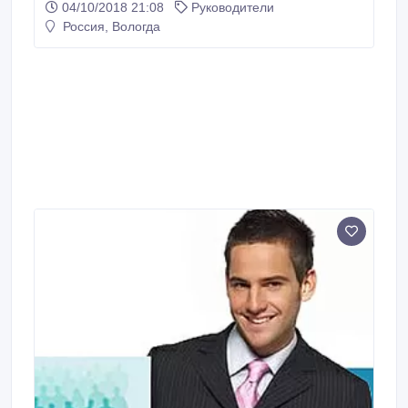
04/10/2018 21:08
Руководители
вопросови т.д. Работа напрямую с главным офисом.
Россия, Вологда
Требуется самостоятельный и грамотный
управленец..