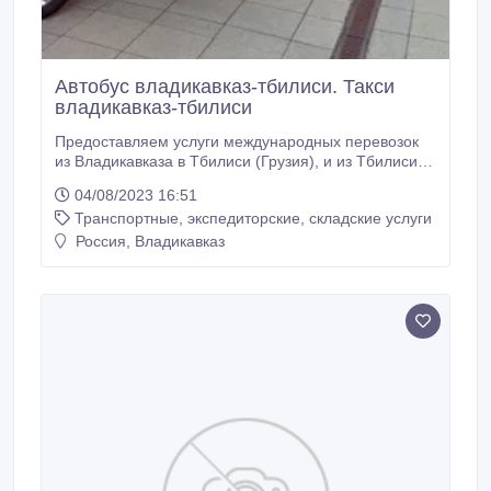
Автобус владикавказ-тбилиси. Такси
владикавказ-тбилиси
Предоставляем услуги международных перевозок
из Владикавказа в Тбилиси (Грузия), и из Тбилиси в
Владикавказ. - Автобус Владикавказ Тбилиси. -
04/08/2023 16:51
Такси Владикавказ Тбилиси. - Трансфер
Транспортные, экспедиторские, складские услуги
владикавказ Тбилиси. - Автобус Владикавказ
Батуми. - Трансфер Владикавказ Батуми. - Такси
Россия, Владикавказ
Владикавказ Батуми. - Такси Тбилиси Владикавказ.