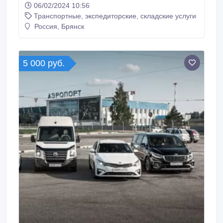
06/02/2024 10:56
сразу при заказе автомобиля. Действует скидка -
Транспортные, экспедиторские, складские услуги
50% на Вашу обратную поездку. Звоните и
заказывайте! Предварительный заказ -
Россия, Брянск
приветствуется!.
5 000 руб.