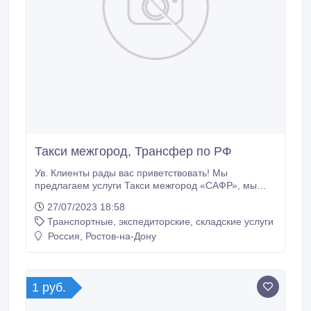
Такси межгород, Трансфер по РФ
Ув. Клиенты рады вас приветствовать! Мы
предлагаем услуги Такси межгород «САФР», мы
работаем с любой точки России, имеются
27/07/2023 18:58
автомобили разного класса.
Транспортные, экспедиторские, складские услуги
Россия, Ростов-на-Дону
1 руб.