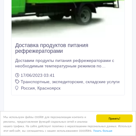
Доставка продуктов питания
рефрежераторами
Доставим продукты питания рефрежераторами с
необходимым температурным режимов по
Красноярску и краю.
17/06/2023 03:41
Транспортные, экспедиторские, складские услуги
Россия, Красноярск
Мы используем файлы cookie для персонализации контента и
Принять!
рекламы, предоставления функций социальных сетей и анализа
нашего трафика. На сайте действует политика о неразглашении персональных данных. Используя
этот веб-сайт, вы соглашаетесь с нашим использованием coookies.
Узнать больше