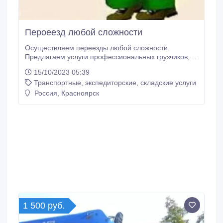
Пероеезд любой сложности
Осуществляем переезды любой сложности.
Предлагаем услуги профессиональных грузчиков,
От летнего переезда из города на дачу, до
15/10/2023 05:39
трудоемкого и затратного переезда офиса фирмы в
Транспортные, экспедиторские, складские услуги
другое помещение. ВЫПОЛНЯЕМ: разборку и
сборку мебели, подъем стройматериалов, вывоз
Россия, Красноярск
строительного мусора, погрузка и разгрузка фур,
вагонов и многое другое.
1 500 руб.