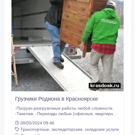
Грузчики Родиона в Красноярске
-Погрузо-разгрузочные работы любой сложности.
-Такелаж. -Переезды любые (офисные, квартирные,
складские, дачные) -Работа на складах и различных
08/05/2024 09:46
объектах. -Ребята работающие у нас опытные,
Транспортные, экспедиторские, складские услуги
аккуратные, физические сильные, не алкоголики и