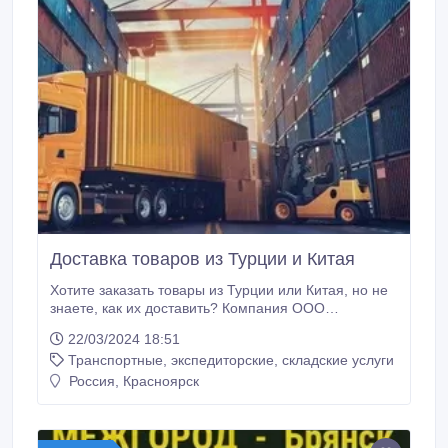
Доставка товаров из Турции и Китая
Хотите заказать товары из Турции или Китая, но не
знаете, как их доставить? Компания ООО
«ГРИНЛОГИСТИК» совместно с MRC TRANS
22/03/2024 18:51
сделает процесс доставки максимально простым и
Транспортные, экспедиторские, складские услуги
удобным для вас! Мы предлагаем комплексные
решения, которые покрывают весь спектр
Россия, Красноярск
логистических услуг: • Закупка товаров.