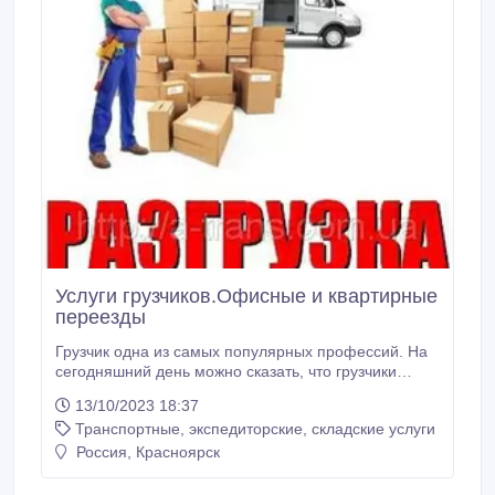
Услуги грузчиков.Офисные и квартирные
переезды
Грузчик одна из самых популярных профессий. На
сегодняшний день можно сказать, что грузчики
нужны везде. Казалось бы, нет ничего сложного в
13/10/2023 18:37
том, чтобы перенести груз с места на место, однако
Транспортные, экспедиторские, складские услуги
на практике все может быть по-другому. Время,
аккуратность, скорость, профессионализм и
Россия, Красноярск
отсутствие вредных привычек – это далеко не все
требования, нужные для того, чтобы называться