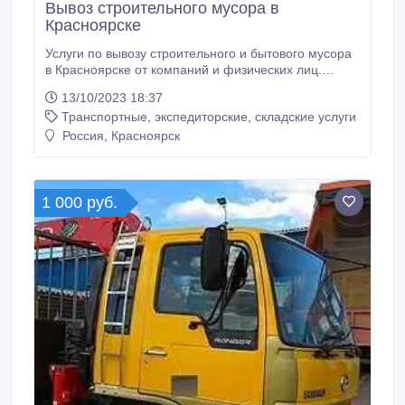
Вывоз строительного мусора в
Красноярске
Услуги по вывозу строительного и бытового мусора
в Красноярске от компаний и физических лиц.
КрасПеревозчик поможет Вам избавиться от
13/10/2023 18:37
ненужного хлама в квартире или офисе, вывезут
Транспортные, экспедиторские, складские услуги
оставшийся после ремонта мусор, унесут
пришедшие в негодность холодильник или
Россия, Красноярск
стиральную машину. Ну а если уборкой мусора или
перемещением ненужных вещей на дачу Вы
решили заняться самостоятельно, то заказать
автомобиль по тел.
1 000 руб.