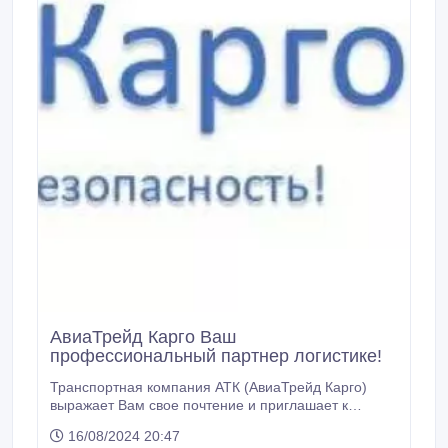
АвиаТрейд Карго Ваш
профессиональный партнер логистике!
Транспортная компания АТК (АвиаТрейд Карго)
выражает Вам свое почтение и приглашает к
сотрудничеству в сфере грузоперевозок. Основной
16/08/2024 20:47
профиль нашей компании – перевозка сборных