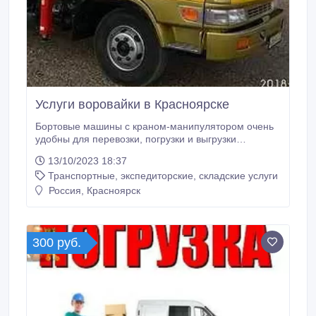
Услуги воровайки в Красноярске
Бортовые машины с краном-манипулятором очень
удобны для перевозки, погрузки и выгрузки
контейнеров, деревянных бытовок, металлических
13/10/2023 18:37
бытовок, блоков, станков, труб, металла, плит,
Транспортные, экспедиторские, складские услуги
ларьков, ракушек. Перевозка бытовок, гаражей,
хозблоков, станков, перевозка стройматериалов,
Россия, Красноярск
строительных грузов, перевозка кабеля,
трансформаторов, деревьев, перевозка
пиломатериалов, кирпича, контейнеров, перевозка
строительных вагончиков, ракушек, перевозка
300 руб.
мрамора, плит, блоков, труб, поддонов, перевозка
бревен, торговых палаток, ларьков, перевозка сетки,
цемента, конструкций, досок, перевозка металла,
отделочного материала, колец.