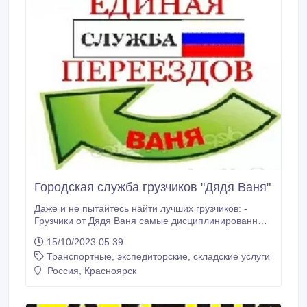
Городская служба грузчиков "Дядя Ваня"
Даже и не пытайтесь найти лучших грузчиков: -
Грузчики от Дядя Ваня самые дисциплинированные
и вежливые. все русские и без вредных привычек.
15/10/2023 05:39
Офисные и квартирные переезды. Такелажные
Транспортные, экспедиторские, складские услуги
работы. Предоставим Любой автотранспорт:
-Грузовое такси «Дядя Ваня». Городские перевозки.
Россия, Красноярск
Междугородние перевозки. Переезд офиса.