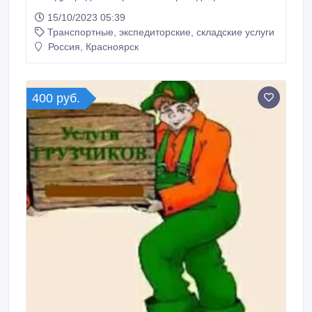
Квартирный переезд Экспедирование. ВЫВОЗ
15/10/2023 05:39
СТРОИТЕЛЬНОГО МУСОРА Предоставим любой
Транспортные, экспедиторские, складские услуги
транспорт в Красноярске. Есть всё от Газели до
Камазов и Воровайки. Предлагаем предприятиям
Россия, Красноярск
заключать договор на обслуживание
автотранспортом.
400 руб.