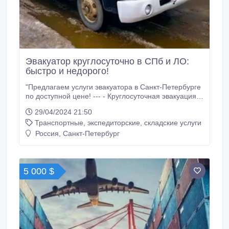
Эвакуатор круглосуточно в СПб и ЛО:
быстро и недорого!
"Предлагаем услуги эвакуатора в Санкт-Петербурге
по доступной цене! --- - Круглосуточная эвакуация в
СПб и Ленобласти - Быстрая подача эвакуатора от
29/04/2024 21:50
20 минут - Экономичные цены: от 100 ₽/км --- -
Транспортные, экспедиторские, складские услуги
Эвакуация мототехники - Эвакуатор для легковых
машин - Эвакуация внедорожников - Эвакуатор для
Россия, Санкт-Петербург
грузовой техники - Эвакуация спецтехники -
Эвакуация после ДТП - Эвакуатор до автосервиса -
Прочие услуги эвакуатора --- Мы работаем в
следующих районах: - Санкт-Петербург:
5 000 $
Калининский р-н, Невский р-н, Красногвардейский
р-н, Выборгский р-н, Приморский р-н, Пискаревка,
пр.