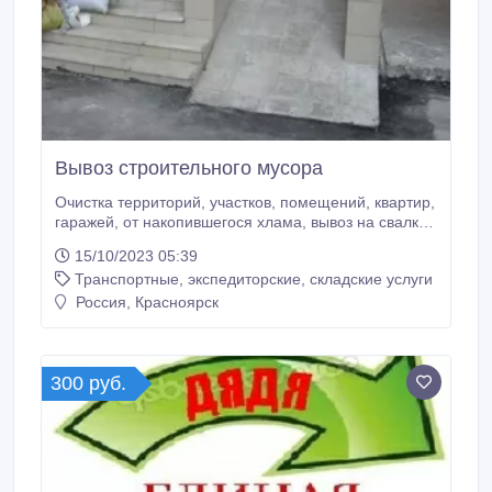
Вывоз строительного мусора
Очистка территорий, участков, помещений, квартир,
гаражей, от накопившегося хлама, вывоз на свалку
старой мебели, хлама, строительного мусора,
15/10/2023 05:39
подъём стройматериалов на этажи, город,
Транспортные, экспедиторские, складские услуги
межгород, область, газель-тент длинная, высокая,
грузчики, без выходных, в удобное для вас время, с
Россия, Красноярск
8 до 21, после 18 часов по предварительной
договорённости.
300 руб.