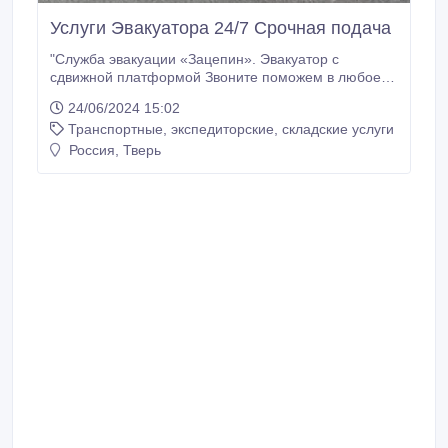
Услуги Эвакуатора 24/7 Срочная подача
"Служба эвакуации «Зацепин». Эвакуатор с
сдвижной платформой Звоните поможем в любое
время. Фиксированные цены. Быстрая
24/06/2024 15:02
подача.Также перевозим Спецтехнику (мини
Транспортные, экспедиторские, складские услуги
погрузчик, каток и т.д.) ".
Россия, Тверь