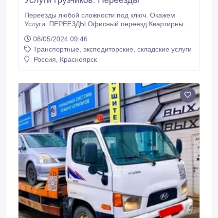
Услуги грузчиков. Переезды
Переезды любой сложности под ключ. Окажем
Услуги: ПЕРЕЕЗДЫ Офисный переезд Квартирный
переезд Сборка мебели, перестановка мебели.
08/05/2024 09:46
Дачный переезд ПЕРЕВОЗКА МЕБЕЛИ Утилизация
Транспортные, экспедиторские, складские услуги
мебели Перевозка пианино, рояля Перевозка
антиквариата Перевозка сейфов ДЛЯ БИЗНЕСА
Россия, Красноярск
Перевозка банковского оборудования Перевозка.