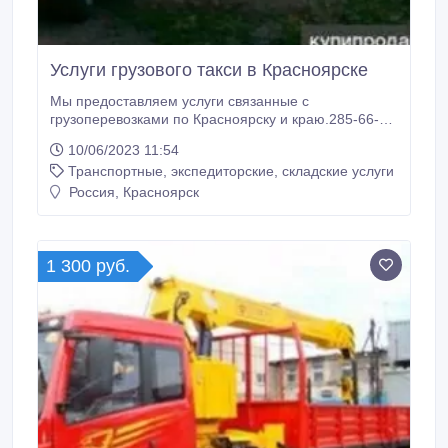
Услуги грузового такси в Красноярске
Мы предоставляем услуги связанные с
грузоперевозками по Красноярску и краю.285-66-
48Наша обязанность выполнять для заказчика
10/06/2023 11:54
качественные перевозки подоступной стоимости.
Транспортные, экспедиторские, складские услуги
Мы осуществляем перевозку любых типов грузов, -
перевози габаритной бытовой техники, хрупких
Россия, Красноярск
музыкальных, грузоперевозка мебели, перевозка
офисов.
1 300 руб.