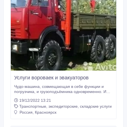
Услуги вороваек и эвакуаторов
Чудо-машина, совмещающая в себе функции и
погрузчика, и грузоподъёмника одновременно. И
называется она кран - манипулятор. Чудо техники
19/12/2022 13:21
представляет собой грузовик с автокраном-
Транспортные, экспедиторские, складские услуги
манипулятором на борту, с помощью которого Вы
сможете загружать-разгружать и перевозить самые
Россия, Красноярск
разные грузстройматериалы, металлоконструкции,
каменныеблоки, пецтехнику,