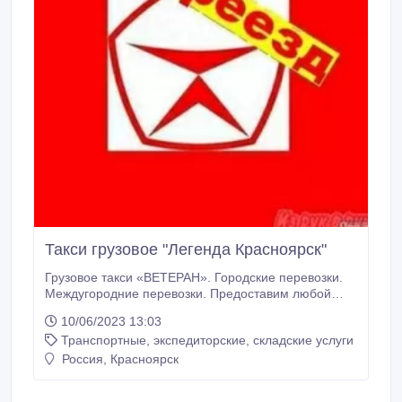
Такси грузовое "Легенда Красноярск"
Грузовое такси «ВЕТЕРАН». Городские перевозки.
Междугородние перевозки. Предоставим любой
транспорт в Красноярске. Есть всё от Газели до
10/06/2023 13:03
Камазов и Воровайки любой
Транспортные, экспедиторские, складские услуги
грузоподъёмности.любой длинны кузова и стрелы.
Газели тентованные, цельнометалический кузов,
Россия, Красноярск
рефрежераторы, 3х и пятитонные машины.
Предлагаем предприятиям заключать договор на