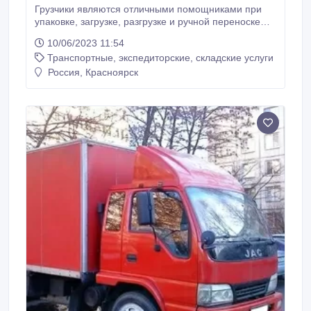
Грузчики являются отличными помощниками при
упаковке, загрузке, разгрузке и ручной переноске
Ваших грузов. Предоставляемые нами грузчики
10/06/2023 11:54
оснащены необходимыми упаковочными
Транспортные, экспедиторские, складские услуги
материалами и снаряжением для выполнения
аккуратных перевозок мебели, музыкальных
Россия, Красноярск
инструментов и прочих хрупких или габаритных
предметов.