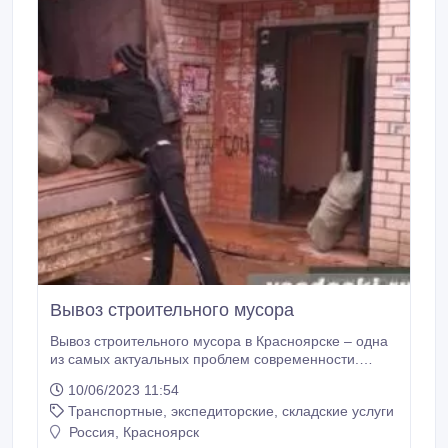
Вывоз строительного мусора
Вывоз строительного мусора в Красноярске – одна
из самых актуальных проблем современности.
Осуществление масштабных строительных работ
10/06/2023 11:54
требует срочной утилизации отходов во избежание
Транспортные, экспедиторские, складские услуги
накопления гор мусора и загрязнения окружающей
среды. . Главная задача заказчика - не ошибиться с
Россия, Красноярск