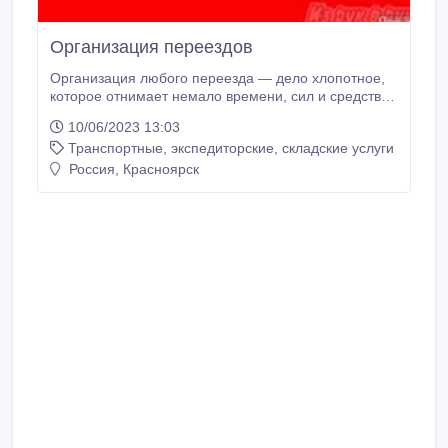
Организация переездов
Организация любого переезда — дело хлопотное,
которое отнимает немало времени, сил и средств.
Существует возможность сохранить эти важные для
10/06/2023 13:03
каждого ресурсы. Для этого вам нужно обратиться в
Транспортные, экспедиторские, складские услуги
специализированную компанию по организации
переездов. Наша транспортная компания поможет
Россия, Красноярск
вам в решении самых сложных задач.