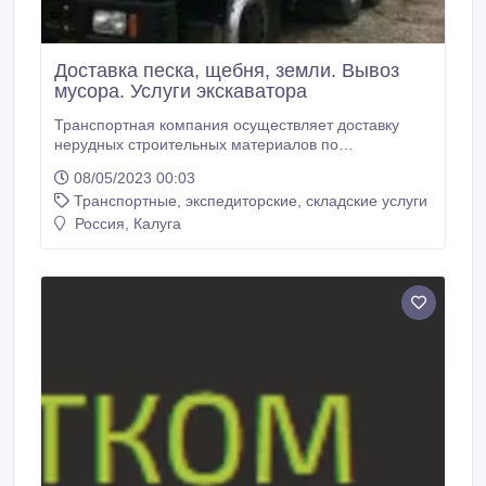
Доставка песка, щебня, земли. Вывоз
мусора. Услуги экскаватора
Транспортная компания осуществляет доставку
нерудных строительных материалов по
привлекательной цене. Доставляем следующие
08/05/2023 00:03
материалы: - песок карьерный, речной, - щебень
Транспортные, экспедиторские, складские услуги
известняковый любой фракции, гравийный - 5/20,
20/40, - земля плодородная, торф, навоз, - вывоз
Россия, Калуга
мусора, возможна погрузка, - уборка и вывоз снега,
- почасовая аренда самосвала, экскаватора-
погрузчика, - услуги гусеничного экскаватора.