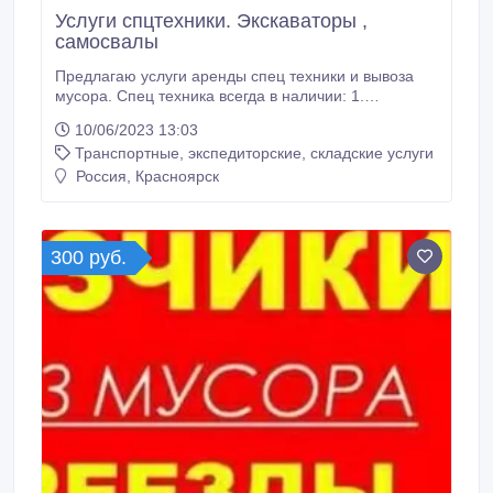
Услуги спцтехники. Экскаваторы ,
самосвалы
Предлагаю услуги аренды спец техники и вывоза
мусора. Спец техника всегда в наличии: 1.
Самосвалы. 2. Экскаваторы всех типов (колесные,
10/06/2023 13:03
гусенечные) 3. Автокраны, Манипуляторы всех
Транспортные, экспедиторские, складские услуги
размеров. 4. Прочая техника.... Профессионально
занимаюсь вывозом мусора . В наличии:
Россия, Красноярск
контейнеры 8, 20, 27, 32, 36 кубов, газели от 8-24
кубов, самосвалы 15, 20, 25 кубов, погрузчики.
300 руб.