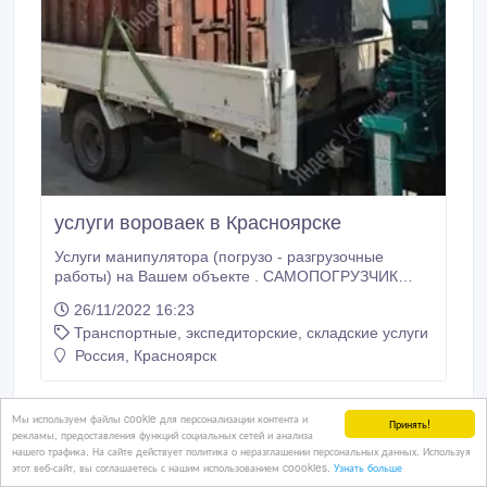
услуги вороваек в Красноярске
Услуги манипулятора (погрузо - разгрузочные
работы) на Вашем объекте . САМОПОГРУЗЧИК
(HINO RANGER) 3, 5 тонн, длина борта 6 метров,
26/11/2022 16:23
ширина 2, 2. м. , стрела 3 тонны. Грузоперевозки
Транспортные, экспедиторские, складские услуги
(не заменим в перевозке строительных материалов,
ЖБИ, металла, дерева, оборудования и т. д. ) по
Россия, Красноярск
городу и краю в кратчайшие сроки.
Мы используем файлы cookie для персонализации контента и
Принять!
рекламы, предоставления функций социальных сетей и анализа
нашего трафика. На сайте действует политика о неразглашении персональных данных. Используя
этот веб-сайт, вы соглашаетесь с нашим использованием coookies.
Узнать больше