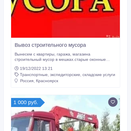
Вывоз строительного мусора
Вынесем с квартиры, гаража, магазина
строительный мусор в мешках.старые оконные
блоки, батареи отопления, дверные блоки.Все
19/12/2022 13:21
ненужное.предоставим автотранспорт, газели
Транспортные, экспедиторские, складские услуги
камазы Вывоз строительного мусора строй мусора в
мешках, старой мебели, старых окон на свалку.
Россия, Красноярск
Вынос оконных рам, створки на мусор. Вывоз
оконной двери, блока.
1 000 руб.