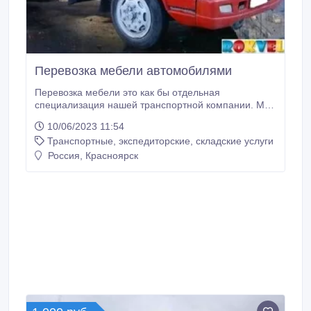
Перевозка мебели автомобилями
Перевозка мебели это как бы отдельная
специализация нашей транспортной компании. Мы
упаковываем Вашу мебель, аккуратно грузим ее в
10/06/2023 11:54
транспорт и также бережно доставляем ее к пункту
Транспортные, экспедиторские, складские услуги
назначения. После доставки мебели к подъезду мы
разгружаем транспорт и можем занести и
Россия, Красноярск
установить мебель в Вашем доме/квартире.