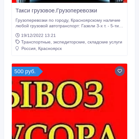
Такси грузовое.Грузоперевозки
Грузоперевозки по городу, Красноярскому наличие
любой грузовой автотранспорт: Газели 3-х т. - 5-ти т.
Воровайки. Самосвалы. Вывоз строительного
19/12/2022 13:21
мусора Вывоз старой мебели на дачу. Доставка
Транспортные, экспедиторские, складские услуги
новой мебели из магазина. Погрузо-разгрузочные
работы любой сложности. Такелаж. Переезды
Россия, Красноярск
любые (офисные, квартирные, складские, дачные)
Работа на складах и различных объектах.
500 руб.