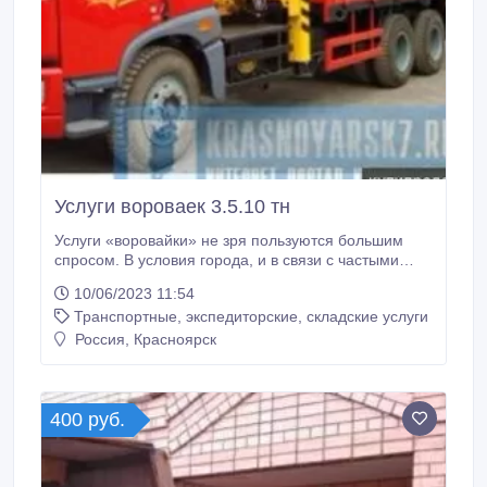
Услуги вороваек 3.5.10 тн
Услуги «воровайки» не зря пользуются большим
спросом. В условия города, и в связи с частыми
пробками, и достаточно узкими улицами,
10/06/2023 11:54
«воровайка» идеальное решение проблемы
Транспортные, экспедиторские, складские услуги
грузоперевозок в городе. Аренда «воровайки» –
разумное решение, если Вам требуется погрузить/
Россия, Красноярск
разгрузить какие либо материалы, и доставить их на
другой объект.
400 руб.