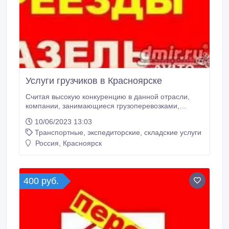
Услуги грузчиков в Красноярске
Считая высокую конкуренцию в данной отрасли,
компании, занимающиеся грузоперевозками,
заботятся о сохранении и улучшении уровня
10/06/2023 13:03
сервиса. На грузчиках лежит полная
Транспортные, экспедиторские, складские услуги
ответственность за целостность и сохранность
вещей, с которыми им приходится работать,
Россия, Красноярск
выполняя определенный заказ. Поэтому
необходимо, чтобы грузчики располагали к себе,
заказчик должен не думать о своем грузе.
400 руб.