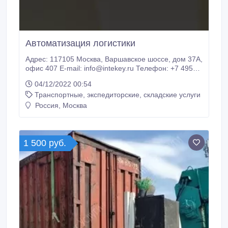
Автоматизация логистики
Адрес: 117105 Москва, Варшавское шоссе, дом 37А,
офис 407 E-mail: info@intekey.ru Телефон: +7 495
1499405 Время работы: Пн-Пт 09:00-18:00 Сайт:
04/12/2022 00:54
https://intekey.ru Комплексная автоматизация
Транспортные, экспедиторские, складские услуги
логистики предприятия: - аудит и консалтинг
логистики (складской, транспортной,
Россия, Москва
производственной).
1 500 руб.