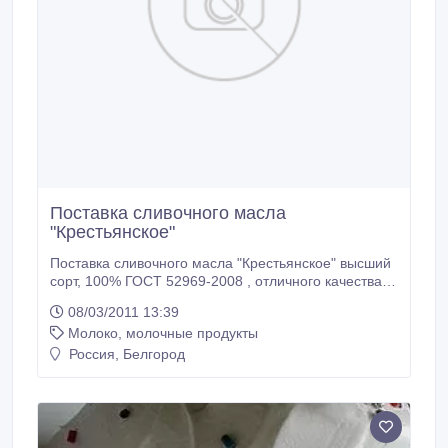
Поставка сливочного масла
"Крестьянское"
Поставка сливочного масла "Крестьянское" высший
сорт, 100% ГОСТ 52969-2008 , отличного качества,
массовая доля жира 72, 5 % в размере 5 000 тонн
08/03/2011 13:39
на прямую с завода Краснодарского края по цене
Молоко, молочные продукты
280 руб/кг..
Россия, Белгород