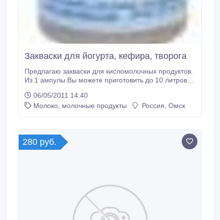
Закваски для йогурта, кефира, творога
Предлагаю закваски для кисломолочных продуктов.
Из 1 ампулы Вы можете приготовить до 10 литров
полезного йогурта. Детям можно с 6-ти мес
06/05/2011 14:40
(прикорм). Срок годности – 1 год. ЦЕНА –32 РУБЛЯ
Молоко, молочные продукты
Россия, Омск
/за 1 ампулу. (пр-во Киевского института молока и
мяса ) . В наличии все виды заквасок (Бифивит,
йогурт, нарине, симбилакт, творог, виталакт,
стрептосан).
280 руб.