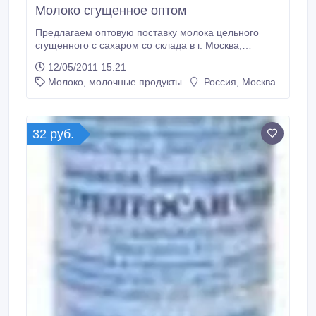
Молоко сгущенное оптом
Предлагаем оптовую поставку молока цельного
сгущенного с сахаром со склада в г. Москва,
жирность 8, 5%, ж /б №7 (400гр.) ГОСТ 2903-78 по
12/05/2011 15:21
цене 27, 50руб. с НДС. Производство молока
Молоко, молочные продукты
Россия, Москва
Глубокский МКК. Товар готов к отгрузке. Возможна
доставка в другой регион РФ..
32 руб.