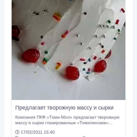
Предлагает творожную массу и сырки
Компания ПКФ «Томи-Мол» предлагает творожную
массу и сырки глазированные «Томилинские»
собственного производства. Компания «Томи-Мол»
17/02/2011 15:40
работает на рынке творожных продуктов 9 лет