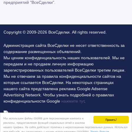
предприятий "ВсеСделки".
Copyright © 2009-2026 ВсеСделки. All rights reserved.
Администрация сайта ВсеСделки не несет ответственность за
содержание размещенных объявлений.
Мы ценим конфиденциальность наших пользователей. Мы не
передаем и не продаем личную информацию
зарегистрированных пользователей ВсеСделки третим лицам.
Мы не отвечаем за правила конфиденциальности сайтов на
которые ссылается ВсеСделки. На некоторых страницах
нашего сайта представлена реклама Google Adsense
Advertising Network. Чтобы узнать подробней о правилах
конфиденциальности Google
нажмите тут
.
Мы используем файлы cookie для персонализации контента и
Принять!
рекламы, предоставления функций социальных сетей и анализа
нашего трафика. На сайте действует политика о неразглашении персональных данных. Используя
Политика конфиденциальности
Контакты
этот веб-сайт, вы соглашаетесь с нашим использованием coookies.
Узнать больше