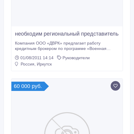
необходим региональный представитель
Компания ООО «ДВРК» предлагает работу
кредитным брокером по программе «Военная
ипотека» - обеспечение жильем военнослужащих.
01/08/2011 14:14
Руководители
Функции: - привлечение клиентов; - консультация; -
Россия, Иркутск
заключение договоров; - сбор и проверка
документов; - контроль оплаты; - предоставление
отчетности. Требования: возраст от 30-50 лет, пол
не важен, умение вести переговоры,
60 000 руб.
ответственность, организованность, активная
жизненная позиция.