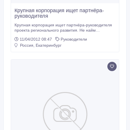
Крупная корпорация ищет партнёра-
руководителя
Крупная корпорация ищет партнёра-руководителя
проекта регионального развития. Не найм
исключительно партнёрские отношения.
11/04/2012 08:47
Руководители
Обязанности Руководителя проекта – партнёра
Россия, Екатеринбург
компании: администрирование бизнеса, ведение
переговорного процесса , построение
дистрибьюторской сети. Продвижение эксклюзивной
услуги на рынках.