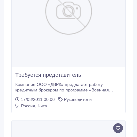
Требуется представитель
Компания ООО «ДВРК» предлагает работу
кредитным брокером по программе «Военная
ипотека» - обеспечение жильем военнослужащих.
17/08/2011 00:00
Руководители
Функции: - привлечение клиентов; - консультация; -
Россия, Чита
заключение договоров; - сбор и проверка
документов; - контроль оплаты; - предоставление
отчетности. Требования: возраст от 30-50 лет, пол
не важен, умение вести переговоры,
ответственность, организованность, активная
жизненная позиция.