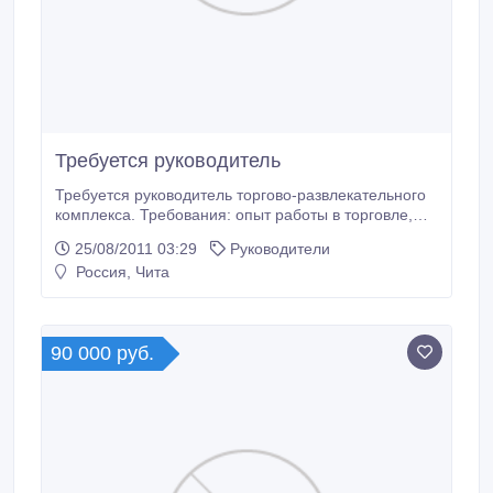
Требуется руководитель
Требуется руководитель торгово-развлекательного
комплекса. Требования: опыт работы в торговле,
общепите, в/о, умение организовать работу
25/08/2011 03:29
Руководители
коллектива. Возраст 30-45лет, личный авто. Резюме.
Россия, Чита
Зарплата от 100тр..
90 000 руб.