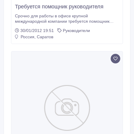
Требуется помощник руководителя
Срочно для работы в офисе крупной
международной компании требуется помощник
руководителя. Контроль и координация
30/01/2012 19:51
Руководители
деятельности сотрудников , ведение документациии
Россия, Саратов
деловых переговоров. Требования:
привлекательная внешность, обучаемость,
результативность, возраст 20-40 лет..