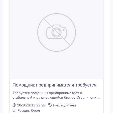
Помощник предпринимателя требуется.
Требуется помощник предпринимателя в
стабильный и развивающийся бизнес.Ограничений
никаких нет.Главное требование- огромное желание
28/10/2012 22:29
Руководители
и умение работать в команде и с командой!.
Россия, Орел