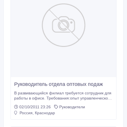
Руководитель отдела оптовых подаж
В развивающийся филиал требуется сотрудник для
работы в офисе. Требования:опыт управленческой
работы -активная жизненная позиция
02/10/2011 23:26
Руководители
-коммуникабельность -грамотная речь -умение
Россия, Краснодар
работать на результат -знание
компьютера(пользователь) Обязанности: -работа с
персоналом-мотивация, адаптация,