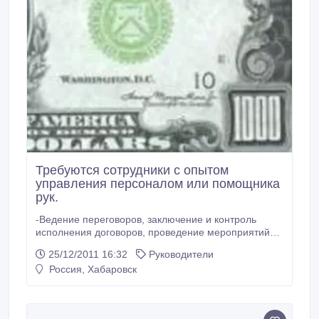
Требуются сотрудники с опытом
управления персоналом или помощника
рук.
-Ведение переговоров, заключение и контроль
исполнения договоров, проведение мероприятий
по повышению эффективности и качества работы
25/12/2011 16:32
Руководители
исполнительных звеньев. Планирование , контроль
Россия, Хабаровск
и координация работы сотрудников. -Возможен
индивидуальный график. -Карьерный рост. -Доход:
15.000-25.000 рублей..