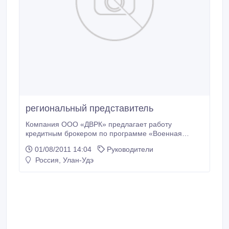
региональный представитель
Компания ООО «ДВРК» предлагает работу
кредитным брокером по программе «Военная
ипотека» - обеспечение жильем военнослужащих.
01/08/2011 14:04
Руководители
Функции: - привлечение клиентов; - консультация; -
Россия, Улан-Удэ
заключение договоров; - сбор и проверка
документов; - контроль оплаты; - предоставление
отчетности. Требования: возраст от 30-50 лет, пол
не важен, умение вести переговоры,
ответственность, организованность, активная
жизненная позиция.