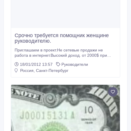
Срочно требуется помощник женщине
руководителю.
Приглашаем в проект.Не сетевые продажи не
работа в интернет.Высокий доход. от 2000$ при
частичной занятости.Подробно на странице сайта
18/01/2012 13:57
Руководители
http://cardcordd.ucoz.de/.
Россия, Санкт-Петербург