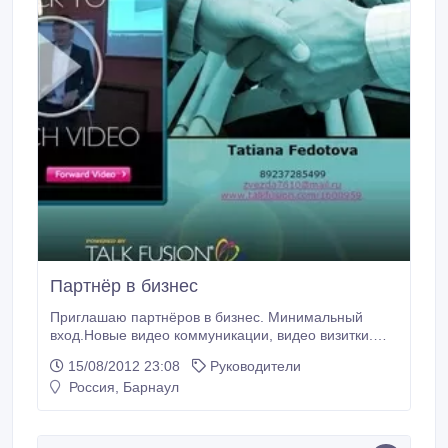
Партнёр в бизнес
Приглашаю партнёров в бизнес. Минимальный
вход.Новые видео коммуникации, видео визитки.
B2B, новый сервис для Ваших клиентов. Уважаемые
15/08/2012 23:08
Руководители
партнёры. В Вашем регионе нам требуются
Россия, Барнаул
надёжные партнёры для развития бизнес- системы.
Стать нашим партнёром может физическое или
юридическое лицо, которое находится на
территории Российской Федерации.