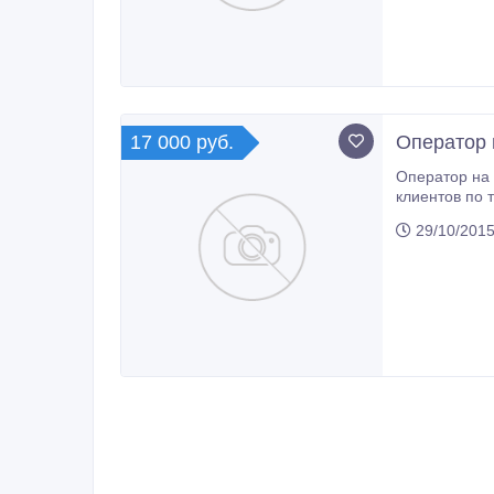
17 000 руб.
Оператор 
Оператор на в
клиентов по телефону; -заполнение журнала посещения; -работа софи
работодателя; -Комфортные условия; -Карьерный рост; -бесплатный wi-fi; -удобный график работы подберем 
29/10/2015