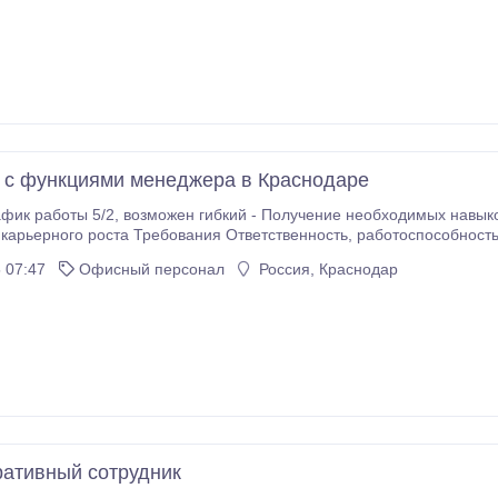
СНИЛС Усл
с функциями менеджера в Краснодаре
ик работы 5/2, возможен гибкий - Получение необходимых навыков в процессе р
ста Требования Ответственность, работоспособность, готовность к обучению, коммуникабельность,
деловые качества, ; Обязанности -Оформление и ведение документации.
 07:47
Офисный персонал
Россия, Краснодар
ативный сотрудник