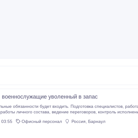
 военнослужащие уволенный в запас
занности будет входить. Подготовка специалистов, работа с личным составом, контроль организации,
ие переговоров, контроль исполнения переговоров, контроль исполнения договоров,
низационных вопросов. Подробности по тел. 253290.
 03:55
Офисный персонал
Россия, Барнаул