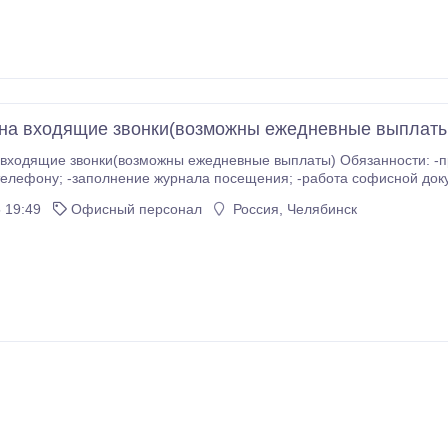
на входящие звонки(возможны ежедневные выплаты
ходящие звонки(возможны ежедневные выплаты) Обязанности: -прием входящ
сной документацией. условия: -работа на территории
индивидуально
 19:49
Офисный персонал
Россия, Челябинск
при собеседовании; -Оплата 12000-17000р, возможны ежедневные выплаты.