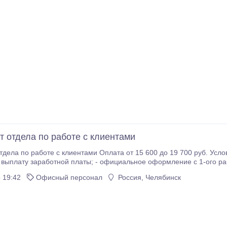
т отдела по работе с клиентами
ла по работе с клиентами Оплата от 15 600 до 19 700 руб. Условия: -Опыт желателе
 - официальное оформление с 1-ого рабочего дня; - Бесплатная стажировка; - Дружный
коллектив; - удобный график работы подберем индивидуально
 19:42
Офисный персонал
Россия, Челябинск