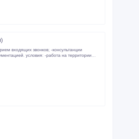
)
их звонков; -консультанции