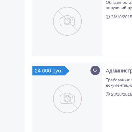
Обязанности: - прием звонков, -консультирование клие
поручений руководителя. Условия: -, работа с
4/2, или 3/2 - официальное трудоустройство, - РЕГУЛЯРНОЕ бесплатное обучение - рассматриваются без о/р, студенты, -
28/10/2015
24 000 руб.
Администр
Требования: желание работать, коммуникабельност
документации, прием входящих звонков, контроль за работой офиса Условия: бесплатное обучен
28/10/2015