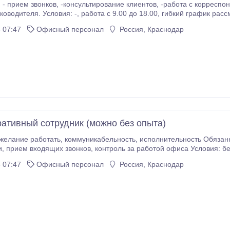
нтов, -работа с корреспонденцией , деловой документацией, - выполнение
 9.00 до 18.00, гибкий график рассматривается индивидуально, - работа 5/2, или
 07:47
Офисный персонал
Россия, Краснодар
приглашаются молодые пенсионеры, - карьера Требов
ативный сотрудник (можно без опыта)
ь, исполнительность Обязанности: прием клиентов, оформление текущей
ие или можем
переквалифицировать вас, полный/гибкий график, карьерный 
 07:47
Офисный персонал
Россия, Краснодар