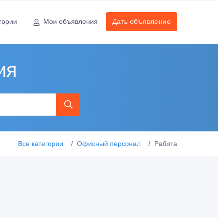
гории
Мои объявления
Дать объявление
ия
Все категории
Офисный персонал
Работа