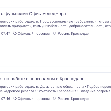
 с функциями Офис-менеджера
рритории работодателя. Профессиональные требования: - Готовы р
ть приоритеты, коммуникабельность‚ доброжелательность‚ ответственность. Обязанности:
вонков - взаимодействие с клиентами - сопровождение.
 07:47
Офисный персонал
Россия, Краснодар
т по работе с персоналом в Краснодаре
рритории работодателя. Должностные обязанности • Подбор персон
 • Отчетность Требования • Владение современными методами развития и мотивации
Стрессоустойчивость • Готовность работать с большим.
 07:46
Офисный персонал
Россия, Краснодар