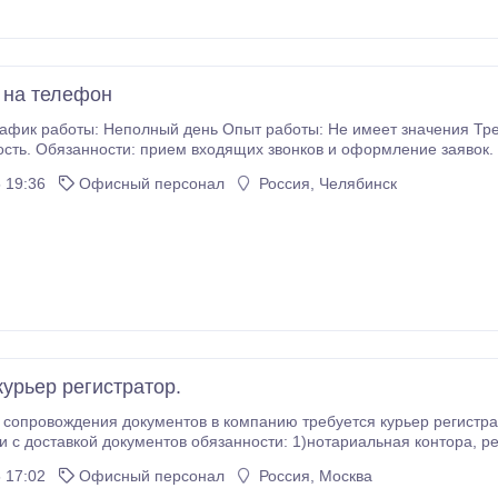
 на телефон
фик работы: Неполный день Опыт работы: Не имеет значения Требования: ко
е отчетности. Условия: -оплата
, также возможно неофициальное; -Комфортные условия; -Дружный коллектив;
 19:36
Офисный персонал
Россия, Челябинск
-Бесплатное обучение; -Карьерный рост.
курьер регистратор.
опровождения документов в компанию требуется курьер регистратор для поездк
кументов обязанности: 1)нотариальная контора, реже налоговая инспекция 2)нотариальная
 17:02
Офисный персонал
Россия, Москва
 необходимые документы: • Паспорт РФ (без него невозможно зарегистрировать компанию) • ИНН •