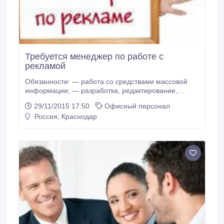
Требуется менеджер по работе с
рекламой
Обязанности: — работа со средствами массовой
информации; — разработка, редактирование,
размещение рекламы; — обработка документации ;
29/11/2015 17:50
Офисный персонал
-ведение переговоров, контроль исполнения
Россия, Краснодар
договоров; -отчетность ; Требования: —
пунктуальность; — доброжелательность; --
ответственность. --уверенный пользователь П.