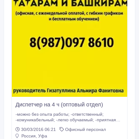
Диспетчер на 4 ч (оптовый отдел)
-можно без опыта работы; -ответственный;
-комуникабельный; -легко обучаемый; -приятная
внешность Обязанности: -работа с документацией;
30/03/2016 06:21
Офисный персонал
-прием входящих звонков; -работа за ПК и
Россия, Уфа
др.орг.техникой; -отчет за текущий месяц; Условия