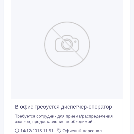
документооборота - прием входящих телефонных
звонков.
В офис требуется диспетчер-оператор
Требуется сотрудник для приема/распределения
звонков, предоставления необходимой
информации клиентам.Требования:грамотная речь,
14/12/2015 11:51
Офисный персонал
коммуникабельность, исполнительность,