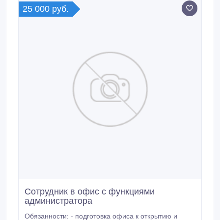
проведении презентаций новой продукции Условия:
25 000 руб.
- официальное оформление - возможен карьерный
рост - дружелюбный коллектив - обучение
бесплатно - работа в офисе в с 9-18ч.
Сотрудник в офис с функциями
администратора
Обязанности: - подготовка офиса к открытию и