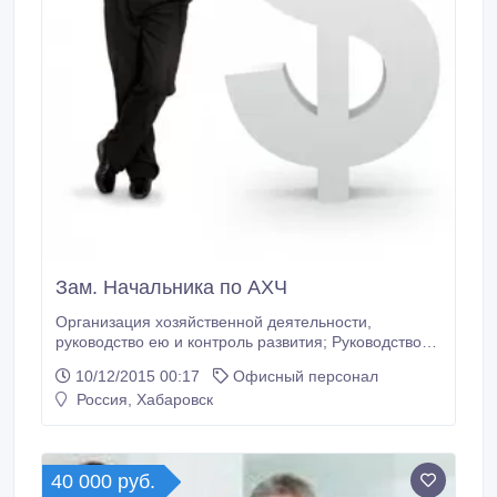
Зам. Начальника по АХЧ
Организация хозяйственной деятельности,
руководство ею и контроль развития; Руководство
коллективом обслуживающего персонала;
10/12/2015 00:17
Офисный персонал
Осуществление контроля за хозяйственным
Россия, Хабаровск
обслуживанием и надлежащим состоянием офисов.
Официальное трудоустройство, соц. пакет,
карьерный рост, нормированный рабочий день 5/2 с
9 до 18 ч.
40 000 руб.