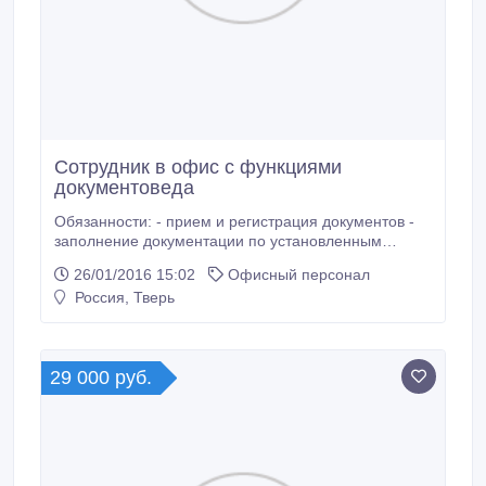
Сотрудник в офис с функциями
документоведа
Обязанности: - прием и регистрация документов -
заполнение документации по установленным
формам - хранение документов текущего архива -
26/01/2016 15:02
Офисный персонал
формирование отчетности о проделанном объеме
Россия, Тверь
работы Требования: - уверенный пользователь ПК -
опыт работы с документацией и архивом
приветствуется - грамотное владение русским
языком (написанием) - коммуникабельность
29 000 руб.
Условия: - есть перспектива карьерного роста -
работать предстоит в дружном коллективе - за
хорошую работу - хорошие премии - график с 9-
18ч.