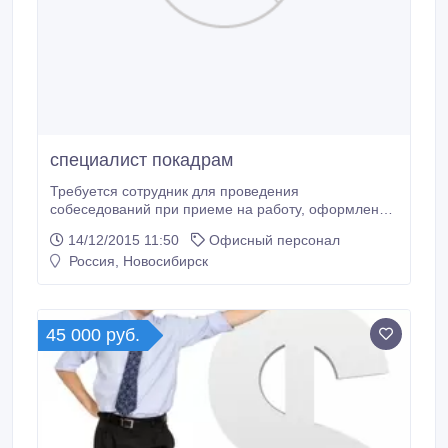
специалист покадрам
Требуется сотрудник для проведения
собеседований при приеме на работу, оформления
документов, разработки должностных инструкций.
14/12/2015 11:50
Офисный персонал
Пятидневка, официальное трудоустройство,
Россия, Новосибирск
стбильный доход без задержек..
45 000 руб.