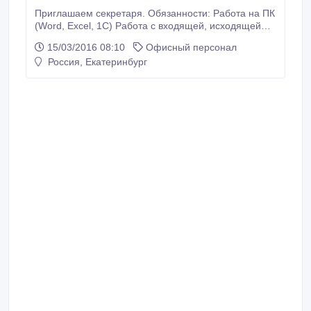
Приглашаем секретаря. Обязанности: Работа на ПК
(Word, Excel, 1С) Работа с входящей, исходящей
корреспонденцией Умение работать с сетью
15/03/2016 08:10
Офисный персонал
Интернет, электронной почтой, Грамотная устная и
Россия, Екатеринбург
письменная речь, умение работать с большим
объемом информации. Координация работы
офиса. Условия: Полностью оборудованное
рабочее место.