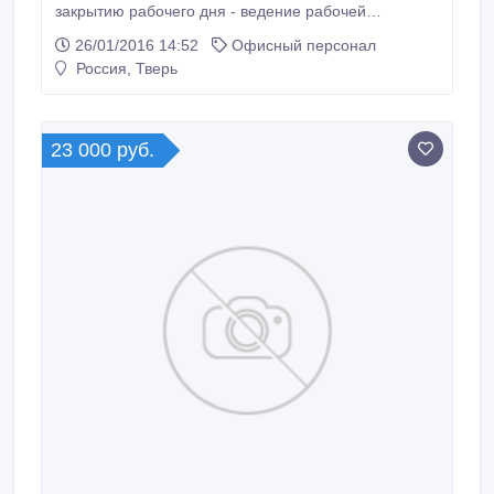
закрытию рабочего дня - ведение рабочей
документации (заявки, договора, счета, накладные,
26/01/2016 14:52
Офисный персонал
бланки) - прием и распределение входящих звонков
Россия, Тверь
- решение организационных вопросов в рамках
работы офисе Требования: - ответственность -
коммуникабельность - уверенный пользователь ПК
Условия: - карьерный рост - дружелюбный
23 000 руб.
коллектив - корпоративное обучение - работа с 9-
18ч.