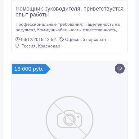
Помощник руководителя, приветствуется
опыт работы
Профессиональные требования: Нацеленность на
результат‚ Коммуникабельность‚ ответственность‚
обучаемость‚ Желание работать‚ зарабатывать и
08/12/2015 12:52
Офисный персонал
развиваться в данной сфере деятельности.
Россия, Краснодар
Обязанности: Организация‚ обеспечение и контроль
работ персонала‚ Проведение встреч‚ переговоров‚
Предоставление сопутствующей отчетности
Условия: Работа в крупной стабильной компании,
18 000 руб.
Возможность обучения и развития внутри Компании‚
Оплата высокая по итогам собеседования с
руководителем‚ Комфортные условия.