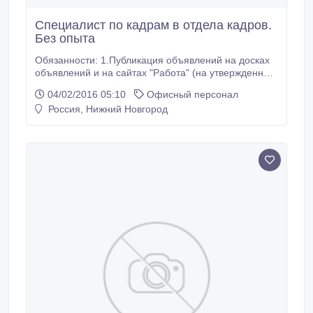
Специалист по кадрам в отдела кадров.
Без опыта
Обязанности: 1.Публикация объявлений на досках
объявлений и на сайтах "Работа" (на утвержденные
начальством сайтах). 2. Обработка писем. 3. Поиск
04/02/2016 05:10
Офисный персонал
сотрудников. 4. Просмотр резюме кандидатов. 5.
Россия, Нижний Новгород
Ведение переговоров с соискателями. Требование:
знание соц. сетей, умение создавать аккаунты и
сообщества, знание интернет технологий по
обработке информации.