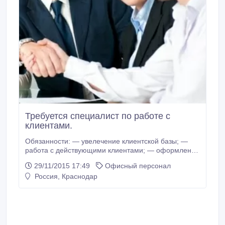
Требуется специалист по работе с
клиентами.
Обязанности: — увелечение клиентской базы; —
работа с действующими клиентами; — оформление
договоров; -выписка пропусков ; Требования: —
29/11/2015 17:49
Офисный персонал
пунктуальность; — доброжелательность; --
Россия, Краснодар
ответственность --владение П.К на уровне
пользователя; Условия: -уютный офис; -хорошая
транспортная развязка; -дружный коллектив; Место
работы: город Краснодар График работы: с 09:00 до
18:00.