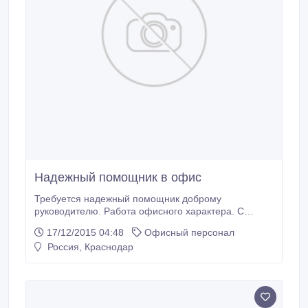
Надежный помощник в офис
Требуется надежный помощник доброму
руководителю. Работа офисного характера. С
обязанностями ознакомлю лично при
17/12/2015 04:48
Офисный персонал
собеседовании. Требования: - Готовы рассмотреть
Россия, Краснодар
кандидатов без опыта работы! -
коммуникабельность, доброжелательность,
ответственность, умение расставлять приоритеты.
Обязанности: - взаимодействие с клиентами -
сопровождение деловых переговоров - ведение