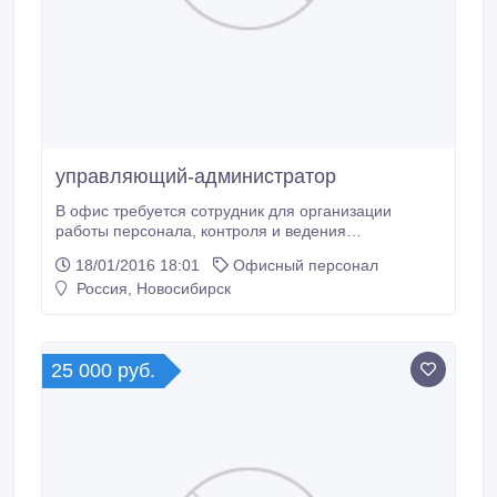
управляющий-администратор
В офис требуется сотрудник для организации
работы персонала, контроля и ведения
официальной документации, решения
18/01/2016 18:01
Офисный персонал
организационных вопросов.Желательно знание
Россия, Новосибирск
офисных программ, умение пользоваться
оргтехникой. Личные качества:ответственность,
внимательность, аккуратность, активность. Высокий
доход, официальное трудоустройство,
25 000 руб.
своевременная оплата.