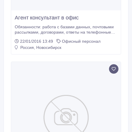
Агент консультант в офис
Обязанности: работа с базами данных, почтовыми
рассылками, договорами, ответы на телефонные
звонки, консультации клиентов. Требования:
22/01/2016 13:49
Офисный персонал
развитые коммуникационные навыки и знание ПК
Россия, Новосибирск
на уровне пользователя. Условия: работа в офисе,
карьерный рост, гибкий график, обучение за счет
компании.