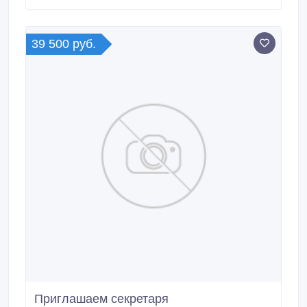
Условия: - Полный пн-чет с 9до 18ч.пят с 10до
17чнеполный рабочий день, .
39 500 руб.
Приглашаем секретаря