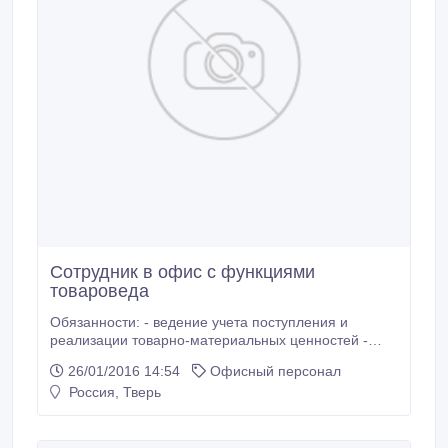
Сотрудник в офис с функциями
товароведа
Обязанности: - ведение учета поступления и
реализации товарно-материальных ценностей -
составление отчетности по установленным формам
26/01/2016 14:54
Офисный персонал
- маркетинговые исследования - работа с
Россия, Тверь
поставщиками и клиентами Требования: - опыт
работы товароведения приветствуется - желание
обучаться - приемка и выкладка товара - помощь в