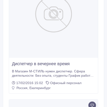
Диспетчер в вечернее время
В Магазин М-СТИЛЬ нужен диспетчер. Сфера
деятельности: Без опыта, студенты График работы:
Неполный день Требуемый опыт работы: Не имеет
17/02/2016 15:02
Офисный персонал
значения В крупную производственную компанию
Россия, Екатеринбург
требуется Вечерний диспетчер. Наша компания
занимается оптовыми поставками продукции от
бытовой техники до продуктов питания.